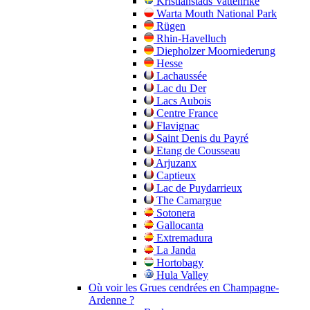
Kristianstads Vattenrike
Warta Mouth National Park
Rügen
Rhin-Havelluch
Diepholzer Moorniederung
Hesse
Lachaussée
Lac du Der
Lacs Aubois
Centre France
Flavignac
Saint Denis du Payré
Etang de Cousseau
Arjuzanx
Captieux
Lac de Puydarrieux
The Camargue
Sotonera
Gallocanta
Extremadura
La Janda
Hortobagy
Hula Valley
Où voir les Grues cendrées en Champagne-
Ardenne ?