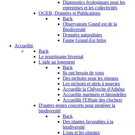
Diagnostics écologiques pour les
entreprises et les collectivités
OGEB, Données et Publications
Back
Observatoire Grand est de la
Biodiversité
Données naturalistes
Faune Grand-Est Infos
Accueillir
Back
Le nourrissage hivernal
L'aide au logement
Back
Ils ont besoin de vous
Des nichoirs pour les oiseaux
Les nichoirs et abris à insectes
Accueillir la Chêveche d'Athéna
Accueillir martinets et hirondelles
Accueillir l'Effraie des clochers
D'autres gestes concrets pour protéger la
biodiversité
Back
Des plantes favorables à la
biodiversité
L'eau et les oiseaux