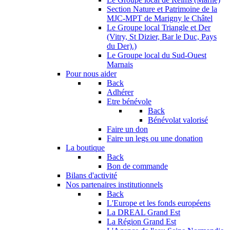
Section Nature et Patrimoine de la
MJC-MPT de Marigny le Châtel
Le Groupe local Triangle et Der
(Vitry, St Dizier, Bar le Duc, Pays
du Der).)
Le Groupe local du Sud-Ouest
Marnais
Pour nous aider
Back
Adhérer
Etre bénévole
Back
Bénévolat valorisé
Faire un don
Faire un legs ou une donation
La boutique
Back
Bon de commande
Bilans d'activité
Nos partenaires institutionnels
Back
L'Europe et les fonds européens
La DREAL Grand Est
La Région Grand Est