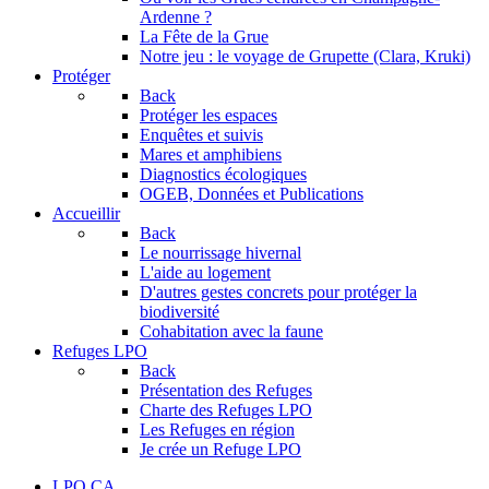
Ardenne ?
La Fête de la Grue
Notre jeu : le voyage de Grupette (Clara, Kruki)
Protéger
Back
Protéger les espaces
Enquêtes et suivis
Mares et amphibiens
Diagnostics écologiques
OGEB, Données et Publications
Accueillir
Back
Le nourrissage hivernal
L'aide au logement
D'autres gestes concrets pour protéger la
biodiversité
Cohabitation avec la faune
Refuges LPO
Back
Présentation des Refuges
Charte des Refuges LPO
Les Refuges en région
Je crée un Refuge LPO
LPO CA