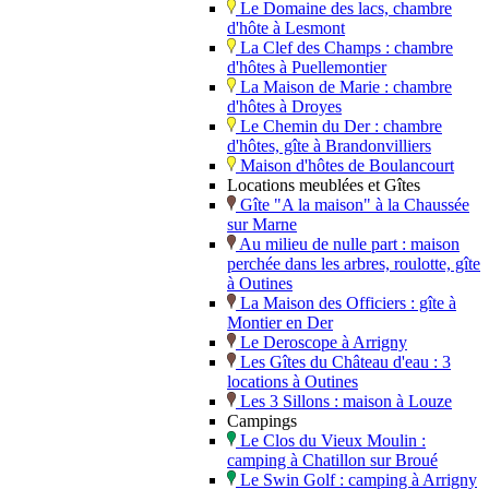
Le Domaine des lacs, chambre
d'hôte à Lesmont
La Clef des Champs : chambre
d'hôtes à Puellemontier
La Maison de Marie : chambre
d'hôtes à Droyes
Le Chemin du Der : chambre
d'hôtes, gîte à Brandonvilliers
Maison d'hôtes de Boulancourt
Locations meublées et Gîtes
Gîte "A la maison" à la Chaussée
sur Marne
Au milieu de nulle part : maison
perchée dans les arbres, roulotte, gîte
à Outines
La Maison des Officiers : gîte à
Montier en Der
Le Deroscope à Arrigny
Les Gîtes du Château d'eau : 3
locations à Outines
Les 3 Sillons : maison à Louze
Campings
Le Clos du Vieux Moulin :
camping à Chatillon sur Broué
Le Swin Golf : camping à Arrigny