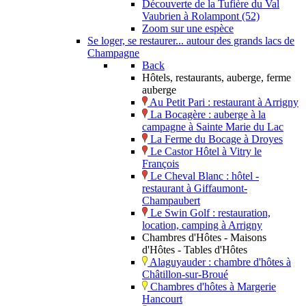
Découverte de la Tufière du Val
Vaubrien à Rolampont (52)
Zoom sur une espèce
Se loger, se restaurer... autour des grands lacs de
Champagne
Back
Hôtels, restaurants, auberge, ferme
auberge
Au Petit Pari : restaurant à Arrigny
La Bocagère : auberge à la
campagne à Sainte Marie du Lac
La Ferme du Bocage à Droyes
Le Castor Hôtel à Vitry le
François
Le Cheval Blanc : hôtel -
restaurant à Giffaumont-
Champaubert
Le Swin Golf : restauration,
location, camping à Arrigny
Chambres d'Hôtes - Maisons
d'Hôtes - Tables d'Hôtes
Alaguyauder : chambre d'hôtes à
Châtillon-sur-Broué
Chambres d'hôtes à Margerie
Hancourt