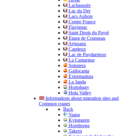
Lachaussée
Lac du Der
Lacs Aubois
Centre France
Flavignac
Saint Denis du Payré
Etang de Cousseau
Arjuzanx
Captieux
Lac de Puydarrieux
La Camargue
Sotonera
Gallocanta
Extremadura
La Janda
Hortobagy
Hula Valley
Informations about migration sites and
Common cranes
Back
Vaasa
Kvismaren
Hornborga
Takern