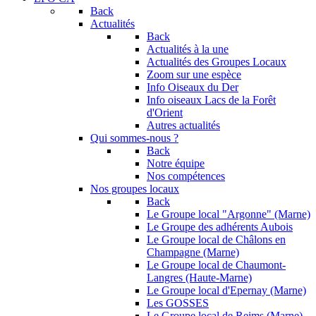
Back
Actualités
Back
Actualités à la une
Actualités des Groupes Locaux
Zoom sur une espèce
Info Oiseaux du Der
Info oiseaux Lacs de la Forêt
d'Orient
Autres actualités
Qui sommes-nous ?
Back
Notre équipe
Nos compétences
Nos groupes locaux
Back
Le Groupe local "Argonne" (Marne)
Le Groupe des adhérents Aubois
Le Groupe local de Châlons en
Champagne (Marne)
Le Groupe local de Chaumont-
Langres (Haute-Marne)
Le Groupe local d'Epernay (Marne)
Les GOSSES
Le Groupe local de Reims (Marne)