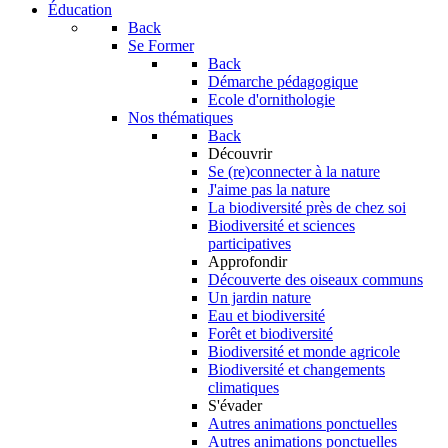
Éducation
Back
Se Former
Back
Démarche pédagogique
Ecole d'ornithologie
Nos thématiques
Back
Découvrir
Se (re)connecter à la nature
J'aime pas la nature
La biodiversité près de chez soi
Biodiversité et sciences
participatives
Approfondir
Découverte des oiseaux communs
Un jardin nature
Eau et biodiversité
Forêt et biodiversité
Biodiversité et monde agricole
Biodiversité et changements
climatiques
S'évader
Autres animations ponctuelles
Autres animations ponctuelles