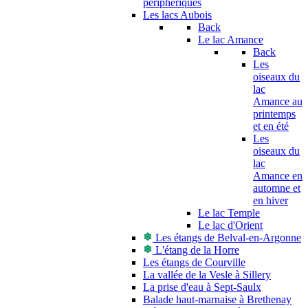
périphériques
Les lacs Aubois
Back
Le lac Amance
Back
Les
oiseaux du
lac
Amance au
printemps
et en été
Les
oiseaux du
lac
Amance en
automne et
en hiver
Le lac Temple
Le lac d'Orient
Les étangs de Belval-en-Argonne
L'étang de la Horre
Les étangs de Courville
La vallée de la Vesle à Sillery
La prise d'eau à Sept-Saulx
Balade haut-marnaise à Brethenay