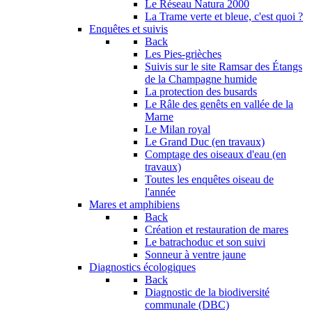
Le Réseau Natura 2000
La Trame verte et bleue, c'est quoi ?
Enquêtes et suivis
Back
Les Pies-grièches
Suivis sur le site Ramsar des Étangs
de la Champagne humide
La protection des busards
Le Râle des genêts en vallée de la
Marne
Le Milan royal
Le Grand Duc (en travaux)
Comptage des oiseaux d'eau (en
travaux)
Toutes les enquêtes oiseau de
l'année
Mares et amphibiens
Back
Création et restauration de mares
Le batrachoduc et son suivi
Sonneur à ventre jaune
Diagnostics écologiques
Back
Diagnostic de la biodiversité
communale (DBC)