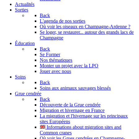
Actualités
Sorties
Back
L'agenda de nos sorties
Où voir les oiseaux en Champagne-Ardenne ?
Se loger, se restaurer... autour des grands lacs de
Champagne
Éducation
Back
Se Former
Nos thématiques
Monter un projet avec la LPO
Jouer avec nous
Soins
Back
Soins aux animaux sauvages blessés
Grue cendrée
Back
Découverte de la Grue cendrée
Migration et hivernage en France
La migration et l'hivernage sur les principaux
sites Européens
Informations about migration sites and
Common cranes
Où voir les Grues cendrées en Champagne-