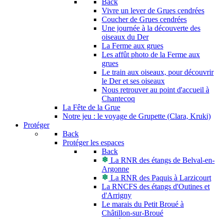
Back
Vivre un lever de Grues cendrées
Coucher de Grues cendrées
Une journée à la découverte des
oiseaux du Der
La Ferme aux grues
Les affût photo de la Ferme aux
grues
Le train aux oiseaux, pour découvrir
le Der et ses oiseaux
Nous retrouver au point d'accueil à
Chantecoq
La Fête de la Grue
Notre jeu : le voyage de Grupette (Clara, Kruki)
Protéger
Back
Protéger les espaces
Back
La RNR des étangs de Belval-en-
Argonne
La RNR des Paquis à Larzicourt
La RNCFS des étangs d'Outines et
d'Arrigny
Le marais du Petit Broué à
Châtillon-sur-Broué