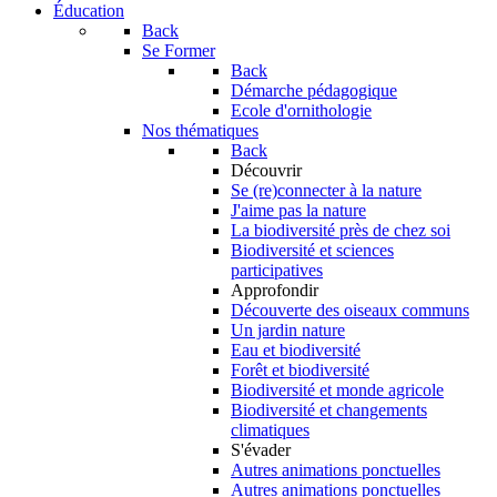
Éducation
Back
Se Former
Back
Démarche pédagogique
Ecole d'ornithologie
Nos thématiques
Back
Découvrir
Se (re)connecter à la nature
J'aime pas la nature
La biodiversité près de chez soi
Biodiversité et sciences
participatives
Approfondir
Découverte des oiseaux communs
Un jardin nature
Eau et biodiversité
Forêt et biodiversité
Biodiversité et monde agricole
Biodiversité et changements
climatiques
S'évader
Autres animations ponctuelles
Autres animations ponctuelles