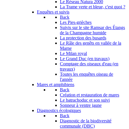
Le Réseau Natura 2000
La Trame verte et bleue, c'est quoi ?
Enquêtes et suivis
Back
Les Pies-grièches
Suivis sur le site Ramsar des Étangs
de la Champagne humide
La protection des busards
Le Râle des genêts en vallée de la
Marne
Le Milan royal
Le Grand Duc (en travaux)
Comptage des oiseaux d'eau (en
travaux)
Toutes les enquêtes oiseau de
l'année
Mares et amphibiens
Back
Création et restauration de mares
Le batrachoduc et son suivi
Sonneur à ventre jaune
Diagnostics écologiques
Back
Diagnostic de la biodiversité
communale (DBC)