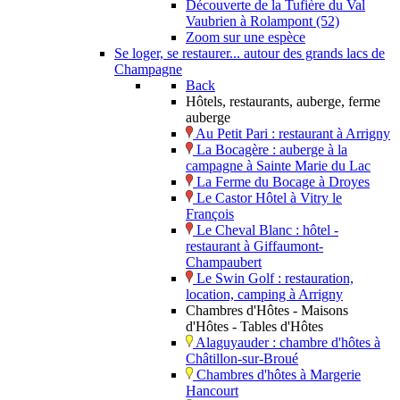
Découverte de la Tufière du Val
Vaubrien à Rolampont (52)
Zoom sur une espèce
Se loger, se restaurer... autour des grands lacs de
Champagne
Back
Hôtels, restaurants, auberge, ferme
auberge
Au Petit Pari : restaurant à Arrigny
La Bocagère : auberge à la
campagne à Sainte Marie du Lac
La Ferme du Bocage à Droyes
Le Castor Hôtel à Vitry le
François
Le Cheval Blanc : hôtel -
restaurant à Giffaumont-
Champaubert
Le Swin Golf : restauration,
location, camping à Arrigny
Chambres d'Hôtes - Maisons
d'Hôtes - Tables d'Hôtes
Alaguyauder : chambre d'hôtes à
Châtillon-sur-Broué
Chambres d'hôtes à Margerie
Hancourt