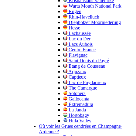
Kristianstads Vattenrike
Warta Mouth National Park
Rügen
Rhin-Havelluch
Diepholzer Moorniederung
Hesse
Lachaussée
Lac du Der
Lacs Aubois
Centre France
Flavignac
Saint Denis du Payré
Etang de Cousseau
Arjuzanx
Captieux
Lac de Puydarrieux
The Camargue
Sotonera
Gallocanta
Extremadura
La Janda
Hortobagy
Hula Valley
Où voir les Grues cendrées en Champagne-
Ardenne ?