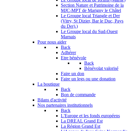
Section Nature et Patrimoine de la
MJC-MPT de Marigny le Châtel
Le Groupe local Triangle et Der
(Vitry, St Dizier, Bar le Duc, Pays
du Der).)
Le Groupe local du Sud-Ouest
Marnais
Pour nous aider
Back
Adhérer
Etre bénévole
Back
Bénévolat valorisé
Faire un don
Faire un legs ou une donation
La boutique
Back
Bon de commande
Bilans d'activité
Nos partenaires institutionnels
Back
L'Europe et les fonds européens
La DREAL Grand Est
La Région Grand Est