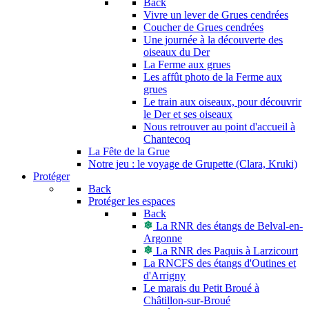
Back
Vivre un lever de Grues cendrées
Coucher de Grues cendrées
Une journée à la découverte des
oiseaux du Der
La Ferme aux grues
Les affût photo de la Ferme aux
grues
Le train aux oiseaux, pour découvrir
le Der et ses oiseaux
Nous retrouver au point d'accueil à
Chantecoq
La Fête de la Grue
Notre jeu : le voyage de Grupette (Clara, Kruki)
Protéger
Back
Protéger les espaces
Back
La RNR des étangs de Belval-en-
Argonne
La RNR des Paquis à Larzicourt
La RNCFS des étangs d'Outines et
d'Arrigny
Le marais du Petit Broué à
Châtillon-sur-Broué