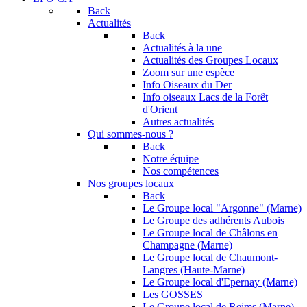
Back
Actualités
Back
Actualités à la une
Actualités des Groupes Locaux
Zoom sur une espèce
Info Oiseaux du Der
Info oiseaux Lacs de la Forêt
d'Orient
Autres actualités
Qui sommes-nous ?
Back
Notre équipe
Nos compétences
Nos groupes locaux
Back
Le Groupe local "Argonne" (Marne)
Le Groupe des adhérents Aubois
Le Groupe local de Châlons en
Champagne (Marne)
Le Groupe local de Chaumont-
Langres (Haute-Marne)
Le Groupe local d'Epernay (Marne)
Les GOSSES
Le Groupe local de Reims (Marne)