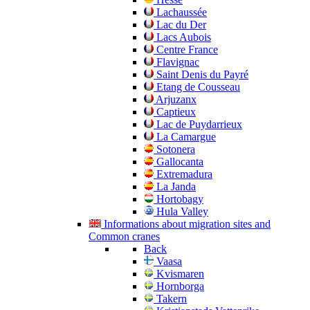
Lachaussée
Lac du Der
Lacs Aubois
Centre France
Flavignac
Saint Denis du Payré
Etang de Cousseau
Arjuzanx
Captieux
Lac de Puydarrieux
La Camargue
Sotonera
Gallocanta
Extremadura
La Janda
Hortobagy
Hula Valley
Informations about migration sites and
Common cranes
Back
Vaasa
Kvismaren
Hornborga
Takern