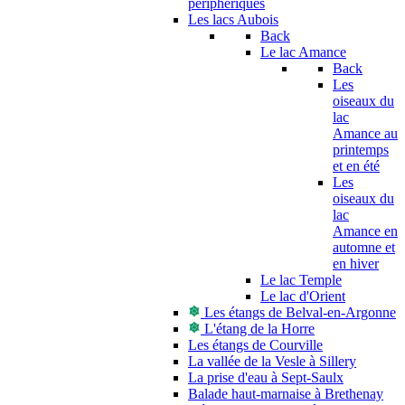
périphériques
Les lacs Aubois
Back
Le lac Amance
Back
Les
oiseaux du
lac
Amance au
printemps
et en été
Les
oiseaux du
lac
Amance en
automne et
en hiver
Le lac Temple
Le lac d'Orient
Les étangs de Belval-en-Argonne
L'étang de la Horre
Les étangs de Courville
La vallée de la Vesle à Sillery
La prise d'eau à Sept-Saulx
Balade haut-marnaise à Brethenay