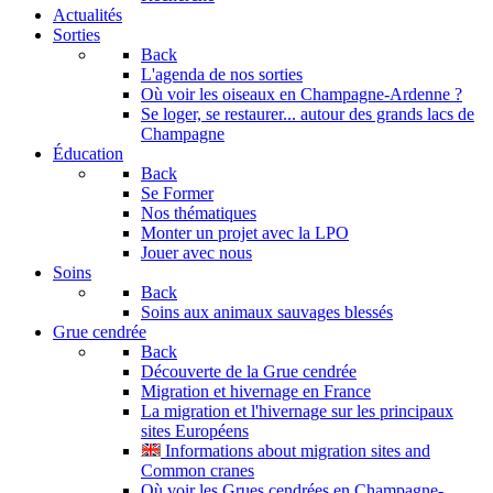
Actualités
Sorties
Back
L'agenda de nos sorties
Où voir les oiseaux en Champagne-Ardenne ?
Se loger, se restaurer... autour des grands lacs de
Champagne
Éducation
Back
Se Former
Nos thématiques
Monter un projet avec la LPO
Jouer avec nous
Soins
Back
Soins aux animaux sauvages blessés
Grue cendrée
Back
Découverte de la Grue cendrée
Migration et hivernage en France
La migration et l'hivernage sur les principaux
sites Européens
Informations about migration sites and
Common cranes
Où voir les Grues cendrées en Champagne-