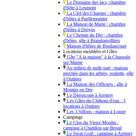
Le Domaine des lacs, chambre
d'hôte à Lesmont
La Clef des Champs : chambre
d'hôtes à Puellemontier
La Maison de Marie : chambre
d'hôtes à Droyes
Le Chemin du Der : chambre
d'hôtes, gîte à Brandonvilliers
Maison d'hôtes de Boulancourt
Locations meublées et Gîtes
Gîte "A la maison" à la Chaussée
sur Marne
Au milieu de nulle part : maison
perchée dans les arbres, roulotte, gîte
à Outines
La Maison des Officiers : gîte à
Montier en Der
Le Deroscope à Arrigny
Les Gîtes du Château d'eau : 3
locations à Outines
Les 3 Sillons : maison à Louze
Campings
Le Clos du Vieux Moulin :
camping à Chatillon sur Broué
Le Swin Golf : camping à Arrigny