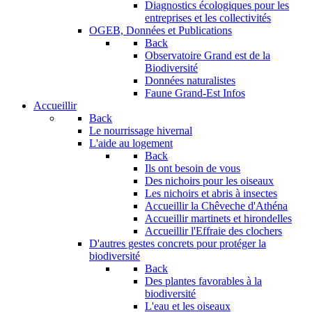
Diagnostics écologiques pour les
entreprises et les collectivités
OGEB, Données et Publications
Back
Observatoire Grand est de la
Biodiversité
Données naturalistes
Faune Grand-Est Infos
Accueillir
Back
Le nourrissage hivernal
L'aide au logement
Back
Ils ont besoin de vous
Des nichoirs pour les oiseaux
Les nichoirs et abris à insectes
Accueillir la Chêveche d'Athéna
Accueillir martinets et hirondelles
Accueillir l'Effraie des clochers
D'autres gestes concrets pour protéger la
biodiversité
Back
Des plantes favorables à la
biodiversité
L'eau et les oiseaux