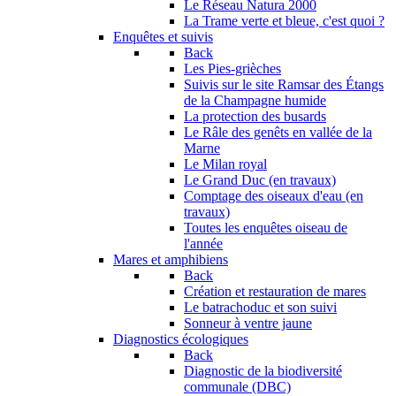
Le Réseau Natura 2000
La Trame verte et bleue, c'est quoi ?
Enquêtes et suivis
Back
Les Pies-grièches
Suivis sur le site Ramsar des Étangs
de la Champagne humide
La protection des busards
Le Râle des genêts en vallée de la
Marne
Le Milan royal
Le Grand Duc (en travaux)
Comptage des oiseaux d'eau (en
travaux)
Toutes les enquêtes oiseau de
l'année
Mares et amphibiens
Back
Création et restauration de mares
Le batrachoduc et son suivi
Sonneur à ventre jaune
Diagnostics écologiques
Back
Diagnostic de la biodiversité
communale (DBC)