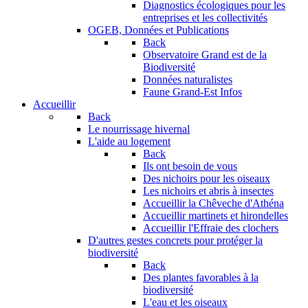
Diagnostics écologiques pour les
entreprises et les collectivités
OGEB, Données et Publications
Back
Observatoire Grand est de la
Biodiversité
Données naturalistes
Faune Grand-Est Infos
Accueillir
Back
Le nourrissage hivernal
L'aide au logement
Back
Ils ont besoin de vous
Des nichoirs pour les oiseaux
Les nichoirs et abris à insectes
Accueillir la Chêveche d'Athéna
Accueillir martinets et hirondelles
Accueillir l'Effraie des clochers
D'autres gestes concrets pour protéger la
biodiversité
Back
Des plantes favorables à la
biodiversité
L'eau et les oiseaux