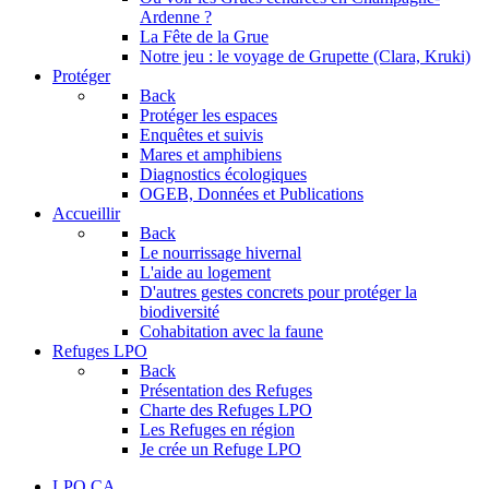
Ardenne ?
La Fête de la Grue
Notre jeu : le voyage de Grupette (Clara, Kruki)
Protéger
Back
Protéger les espaces
Enquêtes et suivis
Mares et amphibiens
Diagnostics écologiques
OGEB, Données et Publications
Accueillir
Back
Le nourrissage hivernal
L'aide au logement
D'autres gestes concrets pour protéger la
biodiversité
Cohabitation avec la faune
Refuges LPO
Back
Présentation des Refuges
Charte des Refuges LPO
Les Refuges en région
Je crée un Refuge LPO
LPO CA