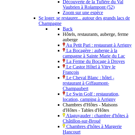
Découverte de la Tufière du Val
Vaubrien à Rolampont (52)
Zoom sur une espèce
Se loger, se restaurer... autour des grands lacs de
Champagne
Back
Hôtels, restaurants, auberge, ferme
auberge
Au Petit Pari : restaurant à Arrigny
La Bocagère : auberge à la
campagne à Sainte Marie du Lac
La Ferme du Bocage à Droyes
Le Castor Hôtel à Vitry le
François
Le Cheval Blanc : hôtel -
restaurant à Giffaumont-
Champaubert
Le Swin Golf : restauration,
location, camping à Arrigny
Chambres d'Hôtes - Maisons
d'Hôtes - Tables d'Hôtes
Alaguyauder : chambre d'hôtes à
Châtillon-sur-Broué
Chambres d'hôtes à Margerie
Hancourt