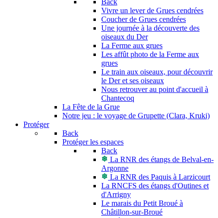
Back
Vivre un lever de Grues cendrées
Coucher de Grues cendrées
Une journée à la découverte des
oiseaux du Der
La Ferme aux grues
Les affût photo de la Ferme aux
grues
Le train aux oiseaux, pour découvrir
le Der et ses oiseaux
Nous retrouver au point d'accueil à
Chantecoq
La Fête de la Grue
Notre jeu : le voyage de Grupette (Clara, Kruki)
Protéger
Back
Protéger les espaces
Back
La RNR des étangs de Belval-en-
Argonne
La RNR des Paquis à Larzicourt
La RNCFS des étangs d'Outines et
d'Arrigny
Le marais du Petit Broué à
Châtillon-sur-Broué