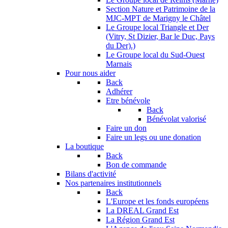
Section Nature et Patrimoine de la
MJC-MPT de Marigny le Châtel
Le Groupe local Triangle et Der
(Vitry, St Dizier, Bar le Duc, Pays
du Der).)
Le Groupe local du Sud-Ouest
Marnais
Pour nous aider
Back
Adhérer
Etre bénévole
Back
Bénévolat valorisé
Faire un don
Faire un legs ou une donation
La boutique
Back
Bon de commande
Bilans d'activité
Nos partenaires institutionnels
Back
L'Europe et les fonds européens
La DREAL Grand Est
La Région Grand Est