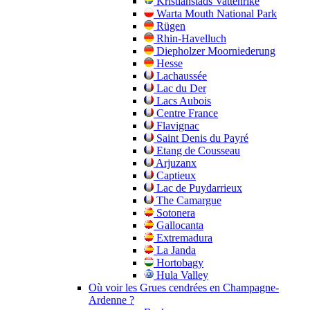
Kristianstads Vattenrike
Warta Mouth National Park
Rügen
Rhin-Havelluch
Diepholzer Moorniederung
Hesse
Lachaussée
Lac du Der
Lacs Aubois
Centre France
Flavignac
Saint Denis du Payré
Etang de Cousseau
Arjuzanx
Captieux
Lac de Puydarrieux
The Camargue
Sotonera
Gallocanta
Extremadura
La Janda
Hortobagy
Hula Valley
Où voir les Grues cendrées en Champagne-
Ardenne ?