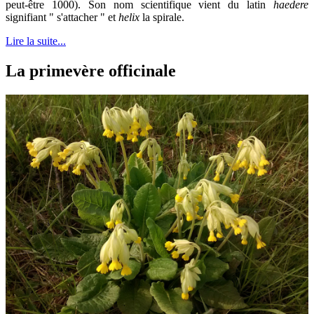
peut-être 1000). Son nom scientifique vient du latin
haedere
signifiant " s'attacher " et
helix
la spirale.
Lire la suite...
La primevère officinale