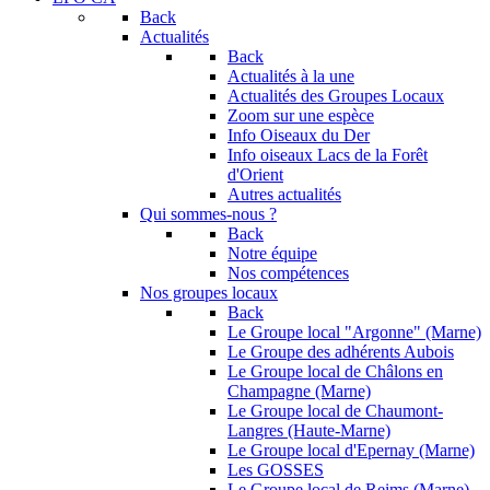
Back
Actualités
Back
Actualités à la une
Actualités des Groupes Locaux
Zoom sur une espèce
Info Oiseaux du Der
Info oiseaux Lacs de la Forêt
d'Orient
Autres actualités
Qui sommes-nous ?
Back
Notre équipe
Nos compétences
Nos groupes locaux
Back
Le Groupe local "Argonne" (Marne)
Le Groupe des adhérents Aubois
Le Groupe local de Châlons en
Champagne (Marne)
Le Groupe local de Chaumont-
Langres (Haute-Marne)
Le Groupe local d'Epernay (Marne)
Les GOSSES
Le Groupe local de Reims (Marne)