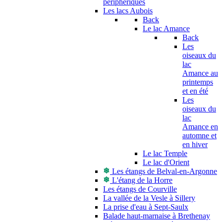
périphériques
Les lacs Aubois
Back
Le lac Amance
Back
Les
oiseaux du
lac
Amance au
printemps
et en été
Les
oiseaux du
lac
Amance en
automne et
en hiver
Le lac Temple
Le lac d'Orient
Les étangs de Belval-en-Argonne
L'étang de la Horre
Les étangs de Courville
La vallée de la Vesle à Sillery
La prise d'eau à Sept-Saulx
Balade haut-marnaise à Brethenay