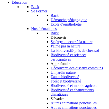
Éducation
Back
Se Former
Back
Démarche pédagogique
Ecole d'ornithologie
Nos thématiques
Back
Découvrir
Se (re)connecter à la nature
J'aime pas la nature
La biodiversité près de chez soi
Biodiversité et sciences
participatives
Approfondir
Découverte des oiseaux communs
Un jardin nature
Eau et biodiversité
Forêt et biodiversité
Biodiversité et monde agricole
Biodiversité et changements
climatiques
S'évader
Autres animations ponctuelles
Autres animations ponctuelles