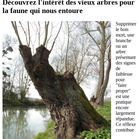
Découvrez l'intérêt des vieux arbres pour
la faune qui nous entoure
Supprimer
le bois
mort, une
branche
ou un
arbre
présentant
des signes
de
faiblesse
pour
"faire
propre"
est une
pratique
encore
largement
répandue.
Ce réflexe
contribue