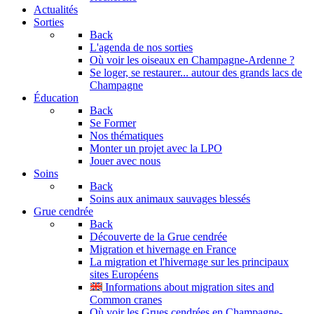
Actualités
Sorties
Back
L'agenda de nos sorties
Où voir les oiseaux en Champagne-Ardenne ?
Se loger, se restaurer... autour des grands lacs de
Champagne
Éducation
Back
Se Former
Nos thématiques
Monter un projet avec la LPO
Jouer avec nous
Soins
Back
Soins aux animaux sauvages blessés
Grue cendrée
Back
Découverte de la Grue cendrée
Migration et hivernage en France
La migration et l'hivernage sur les principaux
sites Européens
Informations about migration sites and
Common cranes
Où voir les Grues cendrées en Champagne-