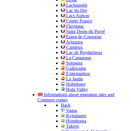
Lachaussée
Lac du Der
Lacs Aubois
Centre France
Flavignac
Saint Denis du Payré
Etang de Cousseau
Arjuzanx
Captieux
Lac de Puydarrieux
La Camargue
Sotonera
Gallocanta
Extremadura
La Janda
Hortobagy
Hula Valley
Informations about migration sites and
Common cranes
Back
Vaasa
Kvismaren
Hornborga
Takern