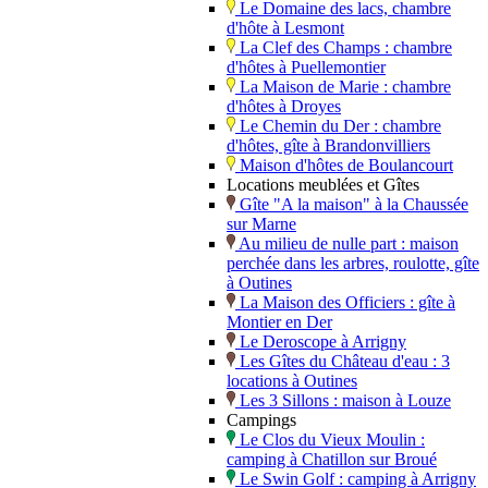
Le Domaine des lacs, chambre
d'hôte à Lesmont
La Clef des Champs : chambre
d'hôtes à Puellemontier
La Maison de Marie : chambre
d'hôtes à Droyes
Le Chemin du Der : chambre
d'hôtes, gîte à Brandonvilliers
Maison d'hôtes de Boulancourt
Locations meublées et Gîtes
Gîte "A la maison" à la Chaussée
sur Marne
Au milieu de nulle part : maison
perchée dans les arbres, roulotte, gîte
à Outines
La Maison des Officiers : gîte à
Montier en Der
Le Deroscope à Arrigny
Les Gîtes du Château d'eau : 3
locations à Outines
Les 3 Sillons : maison à Louze
Campings
Le Clos du Vieux Moulin :
camping à Chatillon sur Broué
Le Swin Golf : camping à Arrigny