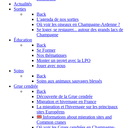
Actualités
Sorties
Back
L'agenda de nos sorties
Où voir les oiseaux en Champagne-Ardenne ?
Se loger, se restaurer... autour des grands lacs de
Champagne
Éducation
Back
Se Former
Nos thématiques
Monter un projet avec la LPO
Jouer avec nous
Soins
Back
Soins aux animaux sauvages blessés
Grue cendrée
Back
Découverte de la Grue cendrée
Migration et hivernage en France
La migration et l'hivernage sur les principaux
sites Européens
Informations about migration sites and
Common cranes
Où voir les Grues cendrées en Champagne-