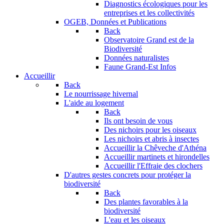
Diagnostics écologiques pour les
entreprises et les collectivités
OGEB, Données et Publications
Back
Observatoire Grand est de la
Biodiversité
Données naturalistes
Faune Grand-Est Infos
Accueillir
Back
Le nourrissage hivernal
L'aide au logement
Back
Ils ont besoin de vous
Des nichoirs pour les oiseaux
Les nichoirs et abris à insectes
Accueillir la Chêveche d'Athéna
Accueillir martinets et hirondelles
Accueillir l'Effraie des clochers
D'autres gestes concrets pour protéger la
biodiversité
Back
Des plantes favorables à la
biodiversité
L'eau et les oiseaux