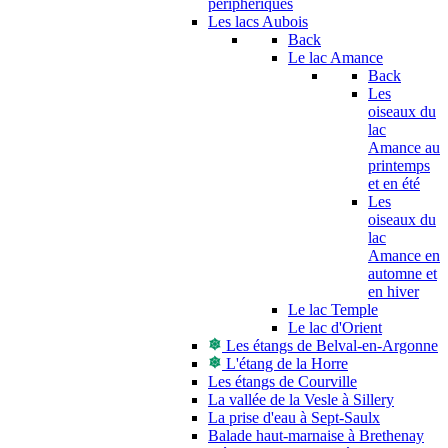
périphériques
Les lacs Aubois
Back
Le lac Amance
Back
Les
oiseaux du
lac
Amance au
printemps
et en été
Les
oiseaux du
lac
Amance en
automne et
en hiver
Le lac Temple
Le lac d'Orient
Les étangs de Belval-en-Argonne
L'étang de la Horre
Les étangs de Courville
La vallée de la Vesle à Sillery
La prise d'eau à Sept-Saulx
Balade haut-marnaise à Brethenay