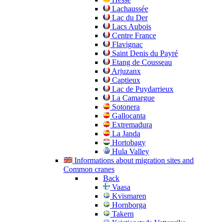
Lachaussée
Lac du Der
Lacs Aubois
Centre France
Flavignac
Saint Denis du Payré
Etang de Cousseau
Arjuzanx
Captieux
Lac de Puydarrieux
La Camargue
Sotonera
Gallocanta
Extremadura
La Janda
Hortobagy
Hula Valley
Informations about migration sites and
Common cranes
Back
Vaasa
Kvismaren
Hornborga
Takern