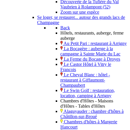
Découverte de la Tufière du Val
Vaubrien à Rolampont (52)
Zoom sur une espèce
Se loger, se restaurer... autour des grands lacs de
Champagne
Back
Hôtels, restaurants, auberge, ferme
auberge
Au Petit Pari : restaurant à Arrigny
La Bocagère : auberge à la
campagne à Sainte Marie du Lac
La Ferme du Bocage à Droyes
Le Castor Hôtel à Vitry le
François
Le Cheval Blanc : hôtel -
restaurant à Giffaumont-
Champaubert
Le Swin Golf : restauration,
location, camping à Arrigny
Chambres d'Hôtes - Maisons
d'Hôtes - Tables d'Hôtes
Alaguyauder : chambre d'hôtes à
Châtillon-sur-Broué
Chambres d'hôtes à Margerie
Hancourt