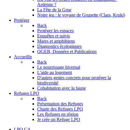
Ardenne ?
La Fête de la Grue
Notre jeu : le voyage de Grupette (Clara, Kruki)
Protéger
Back
Protéger les espaces
Enquêtes et suivis
Mares et amphibiens
Diagnostics écologiques
OGEB, Données et Publications
Accueillir
Back
Le nourrissage hivernal
L'aide au logement
D'autres gestes concrets pour protéger la
biodiversité
Cohabitation avec la faune
Refuges LPO
Back
Présentation des Refuges
Charte des Refuges LPO
Les Refuges en région
Je crée un Refuge LPO
LPO CA