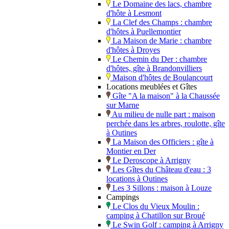
Le Domaine des lacs, chambre
d'hôte à Lesmont
La Clef des Champs : chambre
d'hôtes à Puellemontier
La Maison de Marie : chambre
d'hôtes à Droyes
Le Chemin du Der : chambre
d'hôtes, gîte à Brandonvilliers
Maison d'hôtes de Boulancourt
Locations meublées et Gîtes
Gîte "A la maison" à la Chaussée
sur Marne
Au milieu de nulle part : maison
perchée dans les arbres, roulotte, gîte
à Outines
La Maison des Officiers : gîte à
Montier en Der
Le Deroscope à Arrigny
Les Gîtes du Château d'eau : 3
locations à Outines
Les 3 Sillons : maison à Louze
Campings
Le Clos du Vieux Moulin :
camping à Chatillon sur Broué
Le Swin Golf : camping à Arrigny