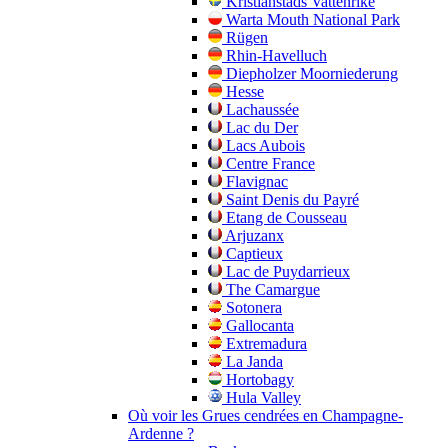
Kristianstads Vattenrike
Warta Mouth National Park
Rügen
Rhin-Havelluch
Diepholzer Moorniederung
Hesse
Lachaussée
Lac du Der
Lacs Aubois
Centre France
Flavignac
Saint Denis du Payré
Etang de Cousseau
Arjuzanx
Captieux
Lac de Puydarrieux
The Camargue
Sotonera
Gallocanta
Extremadura
La Janda
Hortobagy
Hula Valley
Où voir les Grues cendrées en Champagne-
Ardenne ?