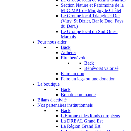
Section Nature et Patrimoine de la
MJC-MPT de Marigny le Châtel
Le Groupe local Triangle et Der
(Vitry, St Dizier, Bar le Duc, Pays
du Der).)
Le Groupe local du Sud-Ouest
Marnais
Pour nous aider
Back
Adhérer
Etre bénévole
Back
Bénévolat valorisé
Faire un don
Faire un legs ou une donation
La boutique
Back
Bon de commande
Bilans d'activité
Nos partenaires institutionnels
Back
L'Europe et les fonds européens
La DREAL Grand Est
La Région Grand Est