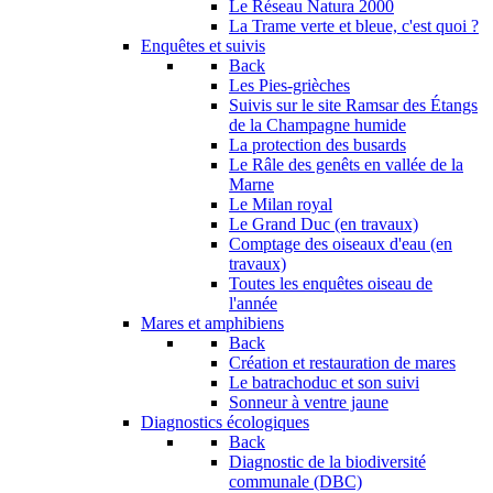
Le Réseau Natura 2000
La Trame verte et bleue, c'est quoi ?
Enquêtes et suivis
Back
Les Pies-grièches
Suivis sur le site Ramsar des Étangs
de la Champagne humide
La protection des busards
Le Râle des genêts en vallée de la
Marne
Le Milan royal
Le Grand Duc (en travaux)
Comptage des oiseaux d'eau (en
travaux)
Toutes les enquêtes oiseau de
l'année
Mares et amphibiens
Back
Création et restauration de mares
Le batrachoduc et son suivi
Sonneur à ventre jaune
Diagnostics écologiques
Back
Diagnostic de la biodiversité
communale (DBC)