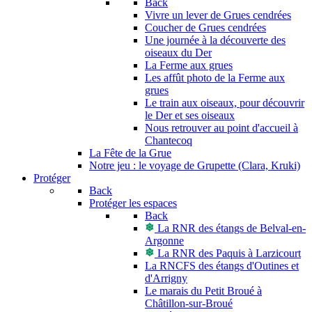
Back
Vivre un lever de Grues cendrées
Coucher de Grues cendrées
Une journée à la découverte des
oiseaux du Der
La Ferme aux grues
Les affût photo de la Ferme aux
grues
Le train aux oiseaux, pour découvrir
le Der et ses oiseaux
Nous retrouver au point d'accueil à
Chantecoq
La Fête de la Grue
Notre jeu : le voyage de Grupette (Clara, Kruki)
Protéger
Back
Protéger les espaces
Back
La RNR des étangs de Belval-en-
Argonne
La RNR des Paquis à Larzicourt
La RNCFS des étangs d'Outines et
d'Arrigny
Le marais du Petit Broué à
Châtillon-sur-Broué