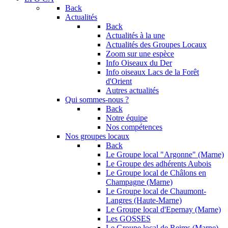
Back
Actualités
Back
Actualités à la une
Actualités des Groupes Locaux
Zoom sur une espèce
Info Oiseaux du Der
Info oiseaux Lacs de la Forêt
d'Orient
Autres actualités
Qui sommes-nous ?
Back
Notre équipe
Nos compétences
Nos groupes locaux
Back
Le Groupe local "Argonne" (Marne)
Le Groupe des adhérents Aubois
Le Groupe local de Châlons en
Champagne (Marne)
Le Groupe local de Chaumont-
Langres (Haute-Marne)
Le Groupe local d'Epernay (Marne)
Les GOSSES
Le Groupe local de Reims (Marne)