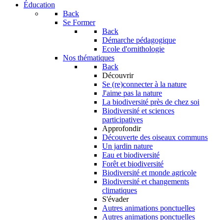
Éducation
Back
Se Former
Back
Démarche pédagogique
Ecole d'ornithologie
Nos thématiques
Back
Découvrir
Se (re)connecter à la nature
J'aime pas la nature
La biodiversité près de chez soi
Biodiversité et sciences
participatives
Approfondir
Découverte des oiseaux communs
Un jardin nature
Eau et biodiversité
Forêt et biodiversité
Biodiversité et monde agricole
Biodiversité et changements
climatiques
S'évader
Autres animations ponctuelles
Autres animations ponctuelles