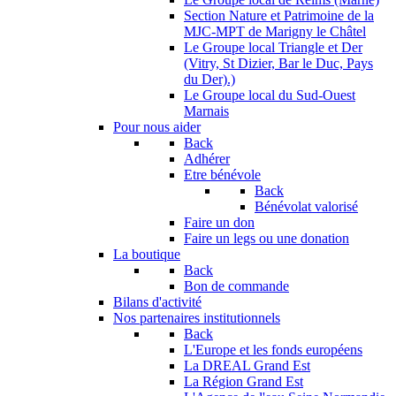
Section Nature et Patrimoine de la
MJC-MPT de Marigny le Châtel
Le Groupe local Triangle et Der
(Vitry, St Dizier, Bar le Duc, Pays
du Der).)
Le Groupe local du Sud-Ouest
Marnais
Pour nous aider
Back
Adhérer
Etre bénévole
Back
Bénévolat valorisé
Faire un don
Faire un legs ou une donation
La boutique
Back
Bon de commande
Bilans d'activité
Nos partenaires institutionnels
Back
L'Europe et les fonds européens
La DREAL Grand Est
La Région Grand Est