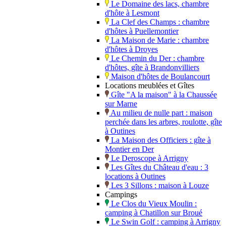
Le Domaine des lacs, chambre
d'hôte à Lesmont
La Clef des Champs : chambre
d'hôtes à Puellemontier
La Maison de Marie : chambre
d'hôtes à Droyes
Le Chemin du Der : chambre
d'hôtes, gîte à Brandonvilliers
Maison d'hôtes de Boulancourt
Locations meublées et Gîtes
Gîte "A la maison" à la Chaussée
sur Marne
Au milieu de nulle part : maison
perchée dans les arbres, roulotte, gîte
à Outines
La Maison des Officiers : gîte à
Montier en Der
Le Deroscope à Arrigny
Les Gîtes du Château d'eau : 3
locations à Outines
Les 3 Sillons : maison à Louze
Campings
Le Clos du Vieux Moulin :
camping à Chatillon sur Broué
Le Swin Golf : camping à Arrigny