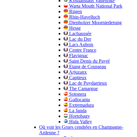
Kristianstads Vattenrike
Warta Mouth National Park
Rügen
Rhin-Havelluch
Diepholzer Moorniederung
Hesse
Lachaussée
Lac du Der
Lacs Aubois
Centre France
Flavignac
Saint Denis du Payré
Etang de Cousseau
Arjuzanx
Captieux
Lac de Puydarrieux
The Camargue
Sotonera
Gallocanta
Extremadura
La Janda
Hortobagy
Hula Valley
Où voir les Grues cendrées en Champagne-
Ardenne ?