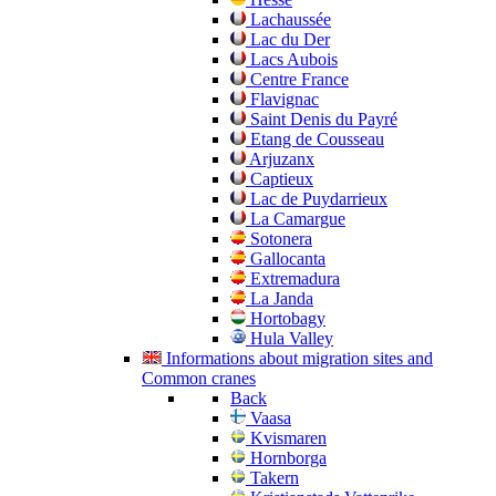
Lachaussée
Lac du Der
Lacs Aubois
Centre France
Flavignac
Saint Denis du Payré
Etang de Cousseau
Arjuzanx
Captieux
Lac de Puydarrieux
La Camargue
Sotonera
Gallocanta
Extremadura
La Janda
Hortobagy
Hula Valley
Informations about migration sites and
Common cranes
Back
Vaasa
Kvismaren
Hornborga
Takern