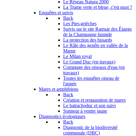
Le Réseau Natura 2000
La Trame verte et bleue, c'est quoi ?
Enquêtes et suivis
Back
Les Pies-grièches
Suivis sur le site Ramsar des Étangs
de la Champagne humide
La protection des busards
Le Râle des genêts en vallée de la
Marne
Le Milan royal
Le Grand Duc (en travaux)
Comptage des oiseaux d'eau (en
travaux)
Toutes les enquêtes oiseau de
l'année
Mares et amphibiens
Back
Création et restauration de mares
Le batrachoduc et son suivi
Sonneur à ventre jaune
Diagnostics écologiques
Back
Diagnostic de la biodiversité
communale (DBC)