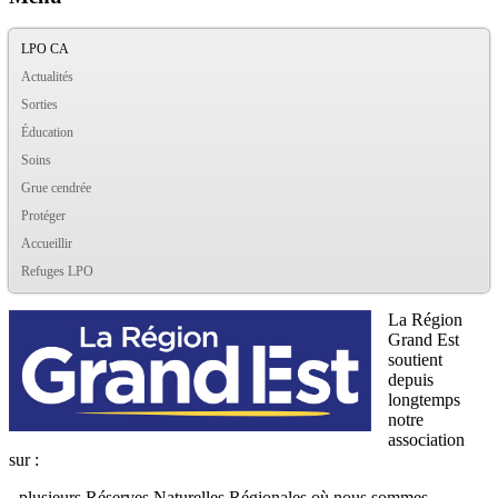
LPO CA
Actualités
Sorties
Éducation
Soins
Grue cendrée
Protéger
Accueillir
Refuges LPO
La Région
Grand Est
soutient
depuis
longtemps
notre
association
sur :
- plusieurs Réserves Naturelles Régionales où nous sommes