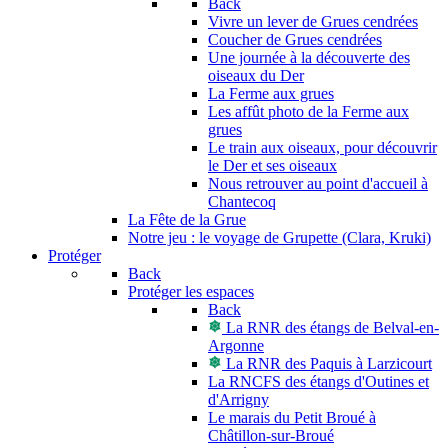
Back
Vivre un lever de Grues cendrées
Coucher de Grues cendrées
Une journée à la découverte des
oiseaux du Der
La Ferme aux grues
Les affût photo de la Ferme aux
grues
Le train aux oiseaux, pour découvrir
le Der et ses oiseaux
Nous retrouver au point d'accueil à
Chantecoq
La Fête de la Grue
Notre jeu : le voyage de Grupette (Clara, Kruki)
Protéger
Back
Protéger les espaces
Back
La RNR des étangs de Belval-en-
Argonne
La RNR des Paquis à Larzicourt
La RNCFS des étangs d'Outines et
d'Arrigny
Le marais du Petit Broué à
Châtillon-sur-Broué