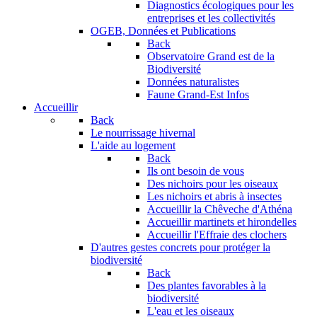
Diagnostics écologiques pour les
entreprises et les collectivités
OGEB, Données et Publications
Back
Observatoire Grand est de la
Biodiversité
Données naturalistes
Faune Grand-Est Infos
Accueillir
Back
Le nourrissage hivernal
L'aide au logement
Back
Ils ont besoin de vous
Des nichoirs pour les oiseaux
Les nichoirs et abris à insectes
Accueillir la Chêveche d'Athéna
Accueillir martinets et hirondelles
Accueillir l'Effraie des clochers
D'autres gestes concrets pour protéger la
biodiversité
Back
Des plantes favorables à la
biodiversité
L'eau et les oiseaux