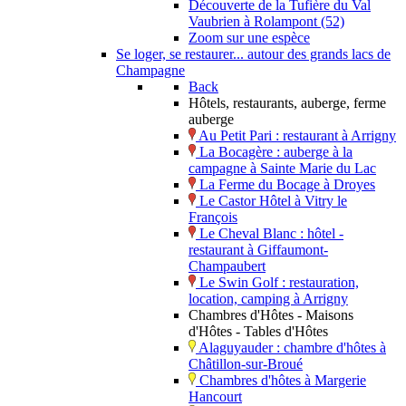
Découverte de la Tufière du Val
Vaubrien à Rolampont (52)
Zoom sur une espèce
Se loger, se restaurer... autour des grands lacs de
Champagne
Back
Hôtels, restaurants, auberge, ferme
auberge
Au Petit Pari : restaurant à Arrigny
La Bocagère : auberge à la
campagne à Sainte Marie du Lac
La Ferme du Bocage à Droyes
Le Castor Hôtel à Vitry le
François
Le Cheval Blanc : hôtel -
restaurant à Giffaumont-
Champaubert
Le Swin Golf : restauration,
location, camping à Arrigny
Chambres d'Hôtes - Maisons
d'Hôtes - Tables d'Hôtes
Alaguyauder : chambre d'hôtes à
Châtillon-sur-Broué
Chambres d'hôtes à Margerie
Hancourt