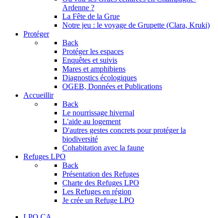
Ardenne ?
La Fête de la Grue
Notre jeu : le voyage de Grupette (Clara, Kruki)
Protéger
Back
Protéger les espaces
Enquêtes et suivis
Mares et amphibiens
Diagnostics écologiques
OGEB, Données et Publications
Accueillir
Back
Le nourrissage hivernal
L'aide au logement
D'autres gestes concrets pour protéger la
biodiversité
Cohabitation avec la faune
Refuges LPO
Back
Présentation des Refuges
Charte des Refuges LPO
Les Refuges en région
Je crée un Refuge LPO
LPO CA