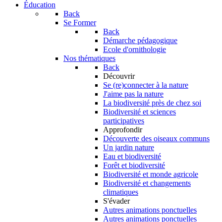
Éducation
Back
Se Former
Back
Démarche pédagogique
Ecole d'ornithologie
Nos thématiques
Back
Découvrir
Se (re)connecter à la nature
J'aime pas la nature
La biodiversité près de chez soi
Biodiversité et sciences
participatives
Approfondir
Découverte des oiseaux communs
Un jardin nature
Eau et biodiversité
Forêt et biodiversité
Biodiversité et monde agricole
Biodiversité et changements
climatiques
S'évader
Autres animations ponctuelles
Autres animations ponctuelles