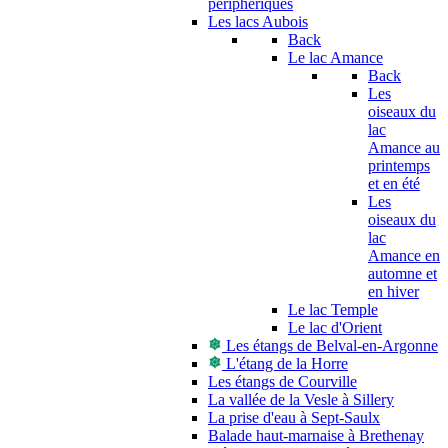
périphériques
Les lacs Aubois
Back
Le lac Amance
Back
Les
oiseaux du
lac
Amance au
printemps
et en été
Les
oiseaux du
lac
Amance en
automne et
en hiver
Le lac Temple
Le lac d'Orient
Les étangs de Belval-en-Argonne
L'étang de la Horre
Les étangs de Courville
La vallée de la Vesle à Sillery
La prise d'eau à Sept-Saulx
Balade haut-marnaise à Brethenay