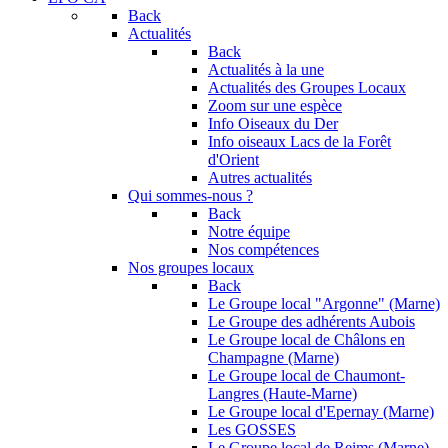
Back
Actualités
Back
Actualités à la une
Actualités des Groupes Locaux
Zoom sur une espèce
Info Oiseaux du Der
Info oiseaux Lacs de la Forêt
d'Orient
Autres actualités
Qui sommes-nous ?
Back
Notre équipe
Nos compétences
Nos groupes locaux
Back
Le Groupe local "Argonne" (Marne)
Le Groupe des adhérents Aubois
Le Groupe local de Châlons en
Champagne (Marne)
Le Groupe local de Chaumont-
Langres (Haute-Marne)
Le Groupe local d'Epernay (Marne)
Les GOSSES
Le Groupe local de Reims (Marne)