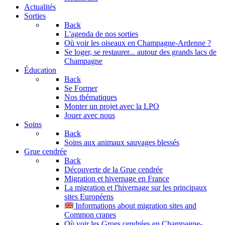
Actualités
Sorties
Back
L'agenda de nos sorties
Où voir les oiseaux en Champagne-Ardenne ?
Se loger, se restaurer... autour des grands lacs de
Champagne
Éducation
Back
Se Former
Nos thématiques
Monter un projet avec la LPO
Jouer avec nous
Soins
Back
Soins aux animaux sauvages blessés
Grue cendrée
Back
Découverte de la Grue cendrée
Migration et hivernage en France
La migration et l'hivernage sur les principaux
sites Européens
Informations about migration sites and
Common cranes
Où voir les Grues cendrées en Champagne-