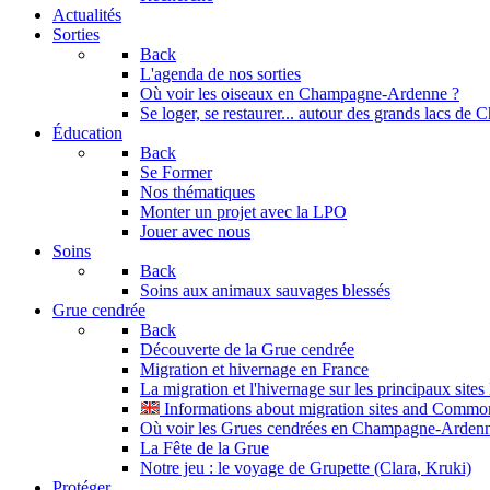
Actualités
Sorties
Back
L'agenda de nos sorties
Où voir les oiseaux en Champagne-Ardenne ?
Se loger, se restaurer... autour des grands lacs d
Éducation
Back
Se Former
Nos thématiques
Monter un projet avec la LPO
Jouer avec nous
Soins
Back
Soins aux animaux sauvages blessés
Grue cendrée
Back
Découverte de la Grue cendrée
Migration et hivernage en France
La migration et l'hivernage sur les principaux site
Informations about migration sites and Commo
Où voir les Grues cendrées en Champagne-Arden
La Fête de la Grue
Notre jeu : le voyage de Grupette (Clara, Kruki)
Protéger