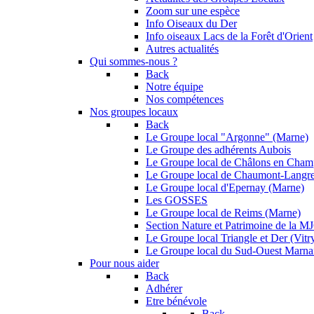
Zoom sur une espèce
Info Oiseaux du Der
Info oiseaux Lacs de la Forêt d'Orient
Autres actualités
Qui sommes-nous ?
Back
Notre équipe
Nos compétences
Nos groupes locaux
Back
Le Groupe local "Argonne" (Marne)
Le Groupe des adhérents Aubois
Le Groupe local de Châlons en Cha
Le Groupe local de Chaumont-Langr
Le Groupe local d'Epernay (Marne)
Les GOSSES
Le Groupe local de Reims (Marne)
Section Nature et Patrimoine de la 
Le Groupe local Triangle et Der (Vitry
Le Groupe local du Sud-Ouest Marna
Pour nous aider
Back
Adhérer
Etre bénévole
Back