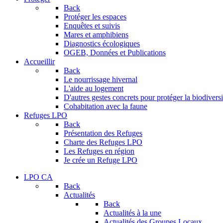
Back
Protéger les espaces
Enquêtes et suivis
Mares et amphibiens
Diagnostics écologiques
OGEB, Données et Publications
Accueillir
Back
Le nourrissage hivernal
L'aide au logement
D'autres gestes concrets pour protéger la biodiversi
Cohabitation avec la faune
Refuges LPO
Back
Présentation des Refuges
Charte des Refuges LPO
Les Refuges en région
Je crée un Refuge LPO
LPO CA
Back
Actualités
Back
Actualités à la une
Actualités des Groupes Locaux