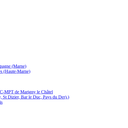
mpagne (Marne)
es (Haute-Marne)
MJC-MPT de Marigny le Châtel
, St Dizier, Bar le Duc, Pays du Der).)
is