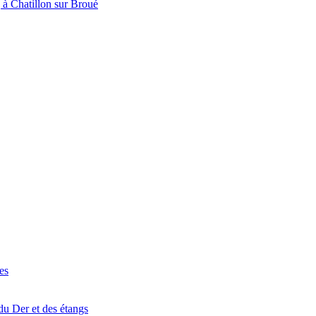
à Chatillon sur Broué
es
du Der et des étangs