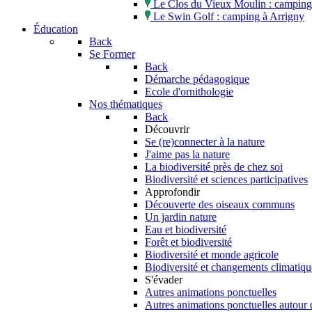
Le Clos du Vieux Moulin : camping 
Le Swin Golf : camping à Arrigny
Éducation
Back
Se Former
Back
Démarche pédagogique
Ecole d'ornithologie
Nos thématiques
Back
Découvrir
Se (re)connecter à la nature
J'aime pas la nature
La biodiversité près de chez soi
Biodiversité et sciences participatives
Approfondir
Découverte des oiseaux communs
Un jardin nature
Eau et biodiversité
Forêt et biodiversité
Biodiversité et monde agricole
Biodiversité et changements climatiqu
S'évader
Autres animations ponctuelles
Autres animations ponctuelles autour 