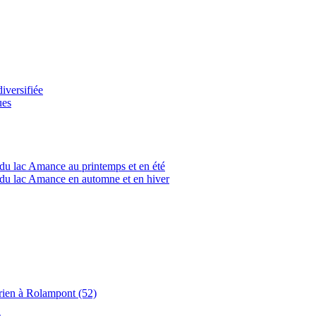
versifiée
ues
du lac Amance au printemps et en été
du lac Amance en automne et en hiver
rien à Rolampont (52)