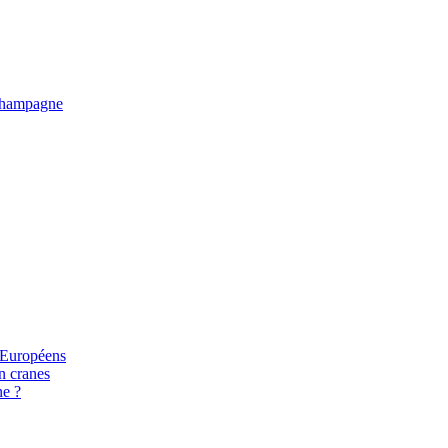
e Champagne
s Européens
n cranes
ne ?