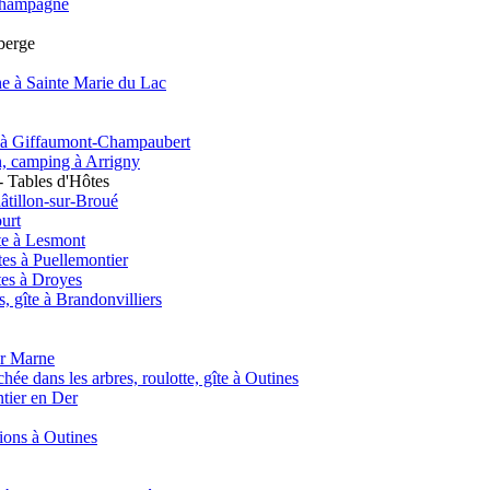
e Champagne
uberge
e à Sainte Marie du Lac
nt à Giffaumont-Champaubert
on, camping à Arrigny
 Tables d'Hôtes
âtillon-sur-Broué
urt
te à Lesmont
es à Puellemontier
tes à Droyes
 gîte à Brandonvilliers
ur Marne
hée dans les arbres, roulotte, gîte à Outines
ntier en Der
tions à Outines