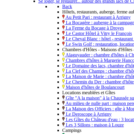
Se loger, se restaurer... autour des grands lacs d
Back
Hôtels, restaurants, auberge, ferme a
Au Petit Pari : restaurant à Arrigny
La Bocagère : auberge à la campagn
La Ferme du Bocage à Droyes
Le Castor Hôtel à Vitry le François
Le Cheval Blanc : hôtel - restaura
Le Swin Golf : restauration, locati
Chambres d'Hôtes - Maisons d'Hôtes -
Alaguyauder : chambre d'hôtes à Ch
Chambres d'hôtes à Margerie Hanco
Le Domaine des lacs, chambre d'hô
La Clef des Champs : chambre d'hôt
La Maison de Marie : chambre d'hô
Le Chemin du Der : chambre d'hôtes,
Maison d'hôtes de Boulancourt
Locations meublées et Gîtes
Gîte "A la maison" à la Chaussée s
Au milieu de nulle part : maison perc
La Maison des Officiers : gîte à Mo
Le Deroscope à Arrigny
Les Gîtes du Château d'eau : 3 loca
Les 3 Sillons : maison à Louze
Campings