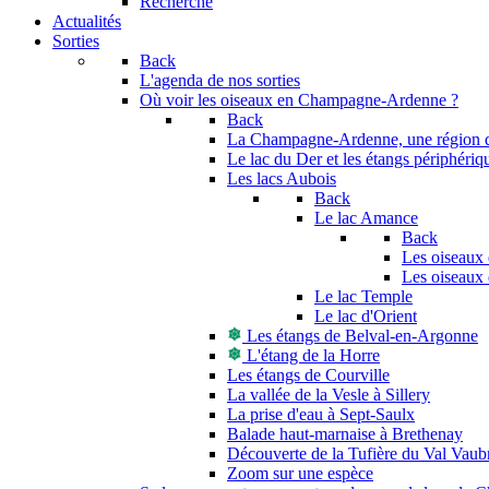
Recherche
Actualités
Sorties
Back
L'agenda de nos sorties
Où voir les oiseaux en Champagne-Ardenne ?
Back
La Champagne-Ardenne, une région di
Le lac du Der et les étangs périphériq
Les lacs Aubois
Back
Le lac Amance
Back
Les oiseaux 
Les oiseaux 
Le lac Temple
Le lac d'Orient
Les étangs de Belval-en-Argonne
L'étang de la Horre
Les étangs de Courville
La vallée de la Vesle à Sillery
La prise d'eau à Sept-Saulx
Balade haut-marnaise à Brethenay
Découverte de la Tufière du Val Vaub
Zoom sur une espèce