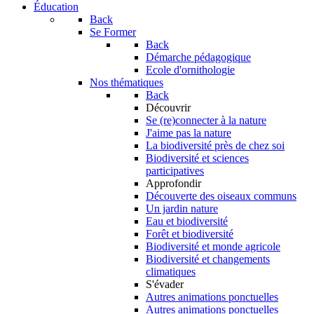
Éducation
Back
Se Former
Back
Démarche pédagogique
Ecole d'ornithologie
Nos thématiques
Back
Découvrir
Se (re)connecter à la nature
J'aime pas la nature
La biodiversité près de chez soi
Biodiversité et sciences
participatives
Approfondir
Découverte des oiseaux communs
Un jardin nature
Eau et biodiversité
Forêt et biodiversité
Biodiversité et monde agricole
Biodiversité et changements
climatiques
S'évader
Autres animations ponctuelles
Autres animations ponctuelles