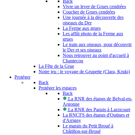
Back
Vivre un lever de Grues cendrées
Coucher de Grues cendrées
Une journée à la découverte des
oiseaux du Der
La Ferme aux grues
Les affût photo de la Ferme aux
grues
Le train aux oiseaux, pour découvrir
le Der et ses oiseaux
Nous retrouver au point d'accueil à
Chantecoq
La Fête de la Grue
Notre jeu : le voyage de Grupette (Clara, Kruki)
Protéger
Back
Protéger les espaces
Back
La RNR des étangs de Belval-en-
Argonne
La RNR des Paquis à Larzicourt
La RNCFS des étangs d'Outines et
d'Arrigny
Le marais du Petit Broué à
Châtillon-sur-Broué