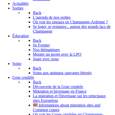
Actualités
Sorties
Back
L'agenda de nos sorties
Où voir les oiseaux en Champagne-Ardenne ?
Se loger, se restaurer... autour des grands lacs de
Champagne
Éducation
Back
Se Former
Nos thématiques
Monter un projet avec la LPO
Jouer avec nous
Soins
Back
Soins aux animaux sauvages blessés
Grue cendrée
Back
Découverte de la Grue cendrée
Migration et hivernage en France
La migration et l'hivernage sur les principaux
sites Européens
Informations about migration sites and
Common cranes
Où voir les Grues cendrées en Champagne-