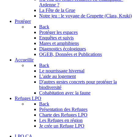
Ardenne ?
La Fête de la Grue
Notre jeu : le voyage de Grupette (Clara, Kruki)
Protéger
Back
Protéger les espaces
Enquêtes et suivis
Mares et amphibiens
Diagnostics écologiques
OGEB, Données et Publications
Accueillir
Back
Le nourrissage hivernal
L'aide au logement
D'autres gestes concrets pour protéger la
biodiversité
Cohabitation avec la faune
Refuges LPO
Back
Présentation des Refuges
Charte des Refuges LPO
Les Refuges en région
Je crée un Refuge LPO
LPO CA