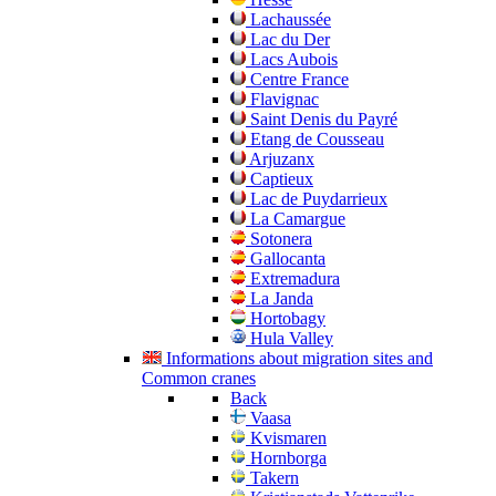
Lachaussée
Lac du Der
Lacs Aubois
Centre France
Flavignac
Saint Denis du Payré
Etang de Cousseau
Arjuzanx
Captieux
Lac de Puydarrieux
La Camargue
Sotonera
Gallocanta
Extremadura
La Janda
Hortobagy
Hula Valley
Informations about migration sites and
Common cranes
Back
Vaasa
Kvismaren
Hornborga
Takern