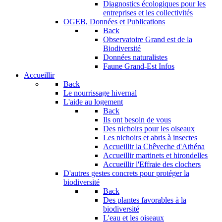
Diagnostics écologiques pour les
entreprises et les collectivités
OGEB, Données et Publications
Back
Observatoire Grand est de la
Biodiversité
Données naturalistes
Faune Grand-Est Infos
Accueillir
Back
Le nourrissage hivernal
L'aide au logement
Back
Ils ont besoin de vous
Des nichoirs pour les oiseaux
Les nichoirs et abris à insectes
Accueillir la Chêveche d'Athéna
Accueillir martinets et hirondelles
Accueillir l'Effraie des clochers
D'autres gestes concrets pour protéger la
biodiversité
Back
Des plantes favorables à la
biodiversité
L'eau et les oiseaux