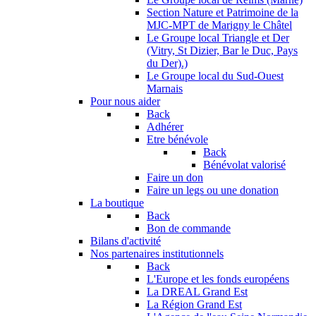
Section Nature et Patrimoine de la
MJC-MPT de Marigny le Châtel
Le Groupe local Triangle et Der
(Vitry, St Dizier, Bar le Duc, Pays
du Der).)
Le Groupe local du Sud-Ouest
Marnais
Pour nous aider
Back
Adhérer
Etre bénévole
Back
Bénévolat valorisé
Faire un don
Faire un legs ou une donation
La boutique
Back
Bon de commande
Bilans d'activité
Nos partenaires institutionnels
Back
L'Europe et les fonds européens
La DREAL Grand Est
La Région Grand Est