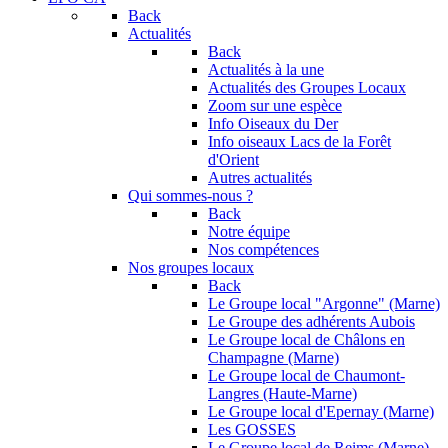
Back
Actualités
Back
Actualités à la une
Actualités des Groupes Locaux
Zoom sur une espèce
Info Oiseaux du Der
Info oiseaux Lacs de la Forêt
d'Orient
Autres actualités
Qui sommes-nous ?
Back
Notre équipe
Nos compétences
Nos groupes locaux
Back
Le Groupe local "Argonne" (Marne)
Le Groupe des adhérents Aubois
Le Groupe local de Châlons en
Champagne (Marne)
Le Groupe local de Chaumont-
Langres (Haute-Marne)
Le Groupe local d'Epernay (Marne)
Les GOSSES
Le Groupe local de Reims (Marne)