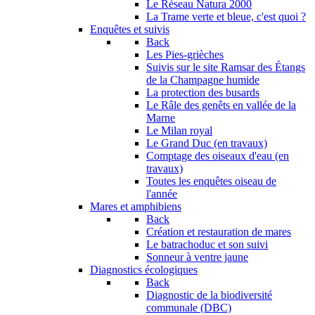
Le Réseau Natura 2000
La Trame verte et bleue, c'est quoi ?
Enquêtes et suivis
Back
Les Pies-grièches
Suivis sur le site Ramsar des Étangs
de la Champagne humide
La protection des busards
Le Râle des genêts en vallée de la
Marne
Le Milan royal
Le Grand Duc (en travaux)
Comptage des oiseaux d'eau (en
travaux)
Toutes les enquêtes oiseau de
l'année
Mares et amphibiens
Back
Création et restauration de mares
Le batrachoduc et son suivi
Sonneur à ventre jaune
Diagnostics écologiques
Back
Diagnostic de la biodiversité
communale (DBC)