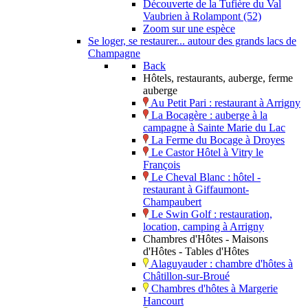
Découverte de la Tufière du Val
Vaubrien à Rolampont (52)
Zoom sur une espèce
Se loger, se restaurer... autour des grands lacs de
Champagne
Back
Hôtels, restaurants, auberge, ferme
auberge
Au Petit Pari : restaurant à Arrigny
La Bocagère : auberge à la
campagne à Sainte Marie du Lac
La Ferme du Bocage à Droyes
Le Castor Hôtel à Vitry le
François
Le Cheval Blanc : hôtel -
restaurant à Giffaumont-
Champaubert
Le Swin Golf : restauration,
location, camping à Arrigny
Chambres d'Hôtes - Maisons
d'Hôtes - Tables d'Hôtes
Alaguyauder : chambre d'hôtes à
Châtillon-sur-Broué
Chambres d'hôtes à Margerie
Hancourt