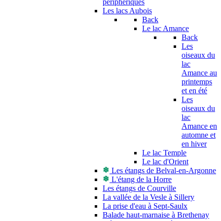
périphériques
Les lacs Aubois
Back
Le lac Amance
Back
Les
oiseaux du
lac
Amance au
printemps
et en été
Les
oiseaux du
lac
Amance en
automne et
en hiver
Le lac Temple
Le lac d'Orient
Les étangs de Belval-en-Argonne
L'étang de la Horre
Les étangs de Courville
La vallée de la Vesle à Sillery
La prise d'eau à Sept-Saulx
Balade haut-marnaise à Brethenay