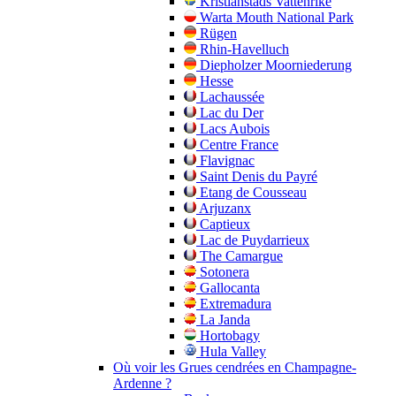
Kristianstads Vattenrike
Warta Mouth National Park
Rügen
Rhin-Havelluch
Diepholzer Moorniederung
Hesse
Lachaussée
Lac du Der
Lacs Aubois
Centre France
Flavignac
Saint Denis du Payré
Etang de Cousseau
Arjuzanx
Captieux
Lac de Puydarrieux
The Camargue
Sotonera
Gallocanta
Extremadura
La Janda
Hortobagy
Hula Valley
Où voir les Grues cendrées en Champagne-
Ardenne ?