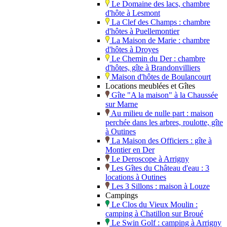
Le Domaine des lacs, chambre
d'hôte à Lesmont
La Clef des Champs : chambre
d'hôtes à Puellemontier
La Maison de Marie : chambre
d'hôtes à Droyes
Le Chemin du Der : chambre
d'hôtes, gîte à Brandonvilliers
Maison d'hôtes de Boulancourt
Locations meublées et Gîtes
Gîte "A la maison" à la Chaussée
sur Marne
Au milieu de nulle part : maison
perchée dans les arbres, roulotte, gîte
à Outines
La Maison des Officiers : gîte à
Montier en Der
Le Deroscope à Arrigny
Les Gîtes du Château d'eau : 3
locations à Outines
Les 3 Sillons : maison à Louze
Campings
Le Clos du Vieux Moulin :
camping à Chatillon sur Broué
Le Swin Golf : camping à Arrigny