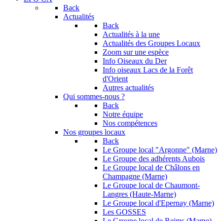
Back
Actualités
Back
Actualités à la une
Actualités des Groupes Locaux
Zoom sur une espèce
Info Oiseaux du Der
Info oiseaux Lacs de la Forêt
d'Orient
Autres actualités
Qui sommes-nous ?
Back
Notre équipe
Nos compétences
Nos groupes locaux
Back
Le Groupe local "Argonne" (Marne)
Le Groupe des adhérents Aubois
Le Groupe local de Châlons en
Champagne (Marne)
Le Groupe local de Chaumont-
Langres (Haute-Marne)
Le Groupe local d'Epernay (Marne)
Les GOSSES
Le Groupe local de Reims (Marne)