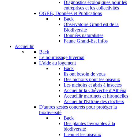
Diagnostics écologiques pour les
entreprises et les collectivités
OGEB, Données et Publications
Back
Observatoire Grand est de la
Biodiversité
Données naturalistes
Faune Grand-Est Infos
Accueillir
Back
Le nourrissage hivernal
L'aide au logement
Back
Ils ont besoin de vous
Des nichoirs pour les oiseaux
Les nichoirs et abris à insectes
Accueillir la Chêveche d'Athéna
Accueillir martinets et hirondelles
Accueillir l'Effraie des clochers
D'autres gestes concrets pour protéger la
biodiversité
Back
Des plantes favorables à la
biodiversité
L'eau et les oiseaux