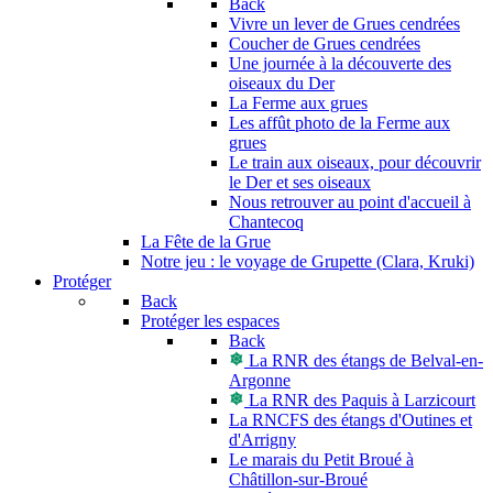
Back
Vivre un lever de Grues cendrées
Coucher de Grues cendrées
Une journée à la découverte des
oiseaux du Der
La Ferme aux grues
Les affût photo de la Ferme aux
grues
Le train aux oiseaux, pour découvrir
le Der et ses oiseaux
Nous retrouver au point d'accueil à
Chantecoq
La Fête de la Grue
Notre jeu : le voyage de Grupette (Clara, Kruki)
Protéger
Back
Protéger les espaces
Back
La RNR des étangs de Belval-en-
Argonne
La RNR des Paquis à Larzicourt
La RNCFS des étangs d'Outines et
d'Arrigny
Le marais du Petit Broué à
Châtillon-sur-Broué