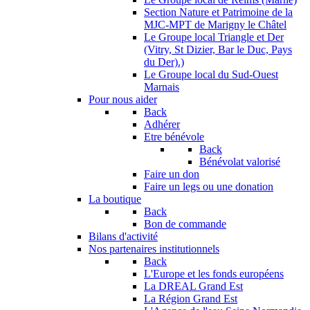
Section Nature et Patrimoine de la
MJC-MPT de Marigny le Châtel
Le Groupe local Triangle et Der
(Vitry, St Dizier, Bar le Duc, Pays
du Der).)
Le Groupe local du Sud-Ouest
Marnais
Pour nous aider
Back
Adhérer
Etre bénévole
Back
Bénévolat valorisé
Faire un don
Faire un legs ou une donation
La boutique
Back
Bon de commande
Bilans d'activité
Nos partenaires institutionnels
Back
L'Europe et les fonds européens
La DREAL Grand Est
La Région Grand Est