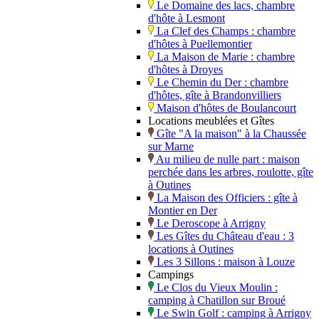
Le Domaine des lacs, chambre
d'hôte à Lesmont
La Clef des Champs : chambre
d'hôtes à Puellemontier
La Maison de Marie : chambre
d'hôtes à Droyes
Le Chemin du Der : chambre
d'hôtes, gîte à Brandonvilliers
Maison d'hôtes de Boulancourt
Locations meublées et Gîtes
Gîte "A la maison" à la Chaussée
sur Marne
Au milieu de nulle part : maison
perchée dans les arbres, roulotte, gîte
à Outines
La Maison des Officiers : gîte à
Montier en Der
Le Deroscope à Arrigny
Les Gîtes du Château d'eau : 3
locations à Outines
Les 3 Sillons : maison à Louze
Campings
Le Clos du Vieux Moulin :
camping à Chatillon sur Broué
Le Swin Golf : camping à Arrigny