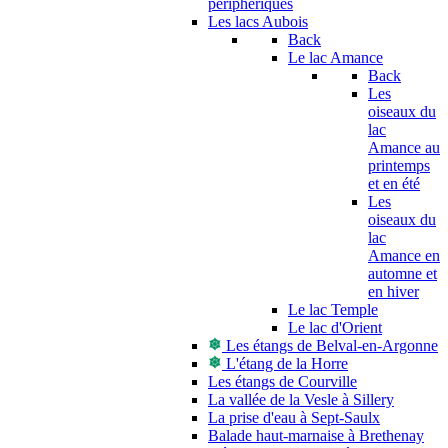
périphériques
Les lacs Aubois
Back
Le lac Amance
Back
Les
oiseaux du
lac
Amance au
printemps
et en été
Les
oiseaux du
lac
Amance en
automne et
en hiver
Le lac Temple
Le lac d'Orient
Les étangs de Belval-en-Argonne
L'étang de la Horre
Les étangs de Courville
La vallée de la Vesle à Sillery
La prise d'eau à Sept-Saulx
Balade haut-marnaise à Brethenay