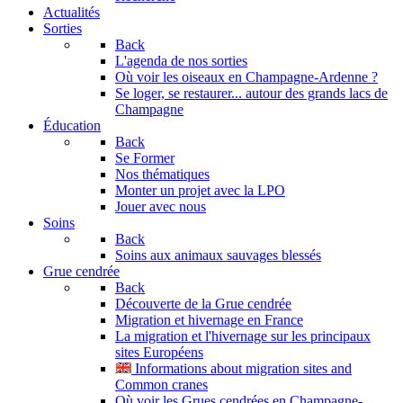
Actualités
Sorties
Back
L'agenda de nos sorties
Où voir les oiseaux en Champagne-Ardenne ?
Se loger, se restaurer... autour des grands lacs de
Champagne
Éducation
Back
Se Former
Nos thématiques
Monter un projet avec la LPO
Jouer avec nous
Soins
Back
Soins aux animaux sauvages blessés
Grue cendrée
Back
Découverte de la Grue cendrée
Migration et hivernage en France
La migration et l'hivernage sur les principaux
sites Européens
Informations about migration sites and
Common cranes
Où voir les Grues cendrées en Champagne-