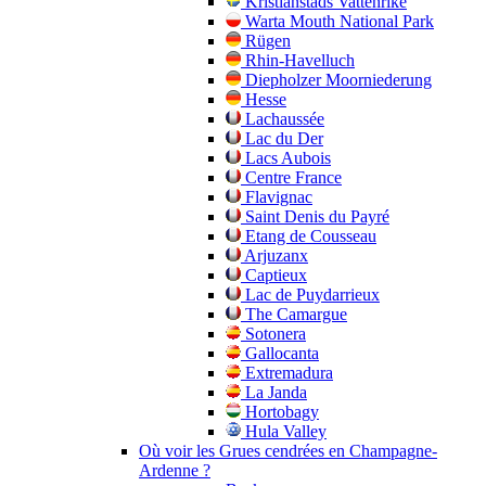
Kristianstads Vattenrike
Warta Mouth National Park
Rügen
Rhin-Havelluch
Diepholzer Moorniederung
Hesse
Lachaussée
Lac du Der
Lacs Aubois
Centre France
Flavignac
Saint Denis du Payré
Etang de Cousseau
Arjuzanx
Captieux
Lac de Puydarrieux
The Camargue
Sotonera
Gallocanta
Extremadura
La Janda
Hortobagy
Hula Valley
Où voir les Grues cendrées en Champagne-
Ardenne ?