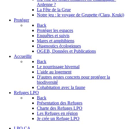
Ardenne ?
La Fête de la Grue
Notre jeu : le voyage de Grupette (Clara, Kruki)
Protéger
Back
Protéger les espaces
Enquêtes et suivis
Mares et amphibiens
Diagnostics écologiques
OGEB, Données et Publications
Accueillir
Back
Le nourrissage hivernal
L'aide au logement
D'autres gestes concrets pour protéger la
biodiversité
Cohabitation avec la faune
Refuges LPO
Back
Présentation des Refuges
Charte des Refuges LPO
Les Refuges en région
Je crée un Refuge LPO
LPO CA