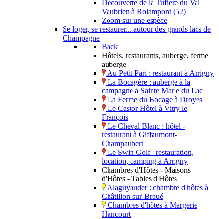
Découverte de la Tufière du Val
Vaubrien à Rolampont (52)
Zoom sur une espèce
Se loger, se restaurer... autour des grands lacs de
Champagne
Back
Hôtels, restaurants, auberge, ferme
auberge
Au Petit Pari : restaurant à Arrigny
La Bocagère : auberge à la
campagne à Sainte Marie du Lac
La Ferme du Bocage à Droyes
Le Castor Hôtel à Vitry le
François
Le Cheval Blanc : hôtel -
restaurant à Giffaumont-
Champaubert
Le Swin Golf : restauration,
location, camping à Arrigny
Chambres d'Hôtes - Maisons
d'Hôtes - Tables d'Hôtes
Alaguyauder : chambre d'hôtes à
Châtillon-sur-Broué
Chambres d'hôtes à Margerie
Hancourt