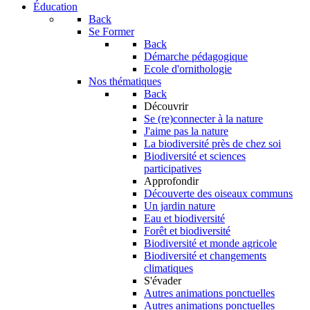
Éducation
Back
Se Former
Back
Démarche pédagogique
Ecole d'ornithologie
Nos thématiques
Back
Découvrir
Se (re)connecter à la nature
J'aime pas la nature
La biodiversité près de chez soi
Biodiversité et sciences
participatives
Approfondir
Découverte des oiseaux communs
Un jardin nature
Eau et biodiversité
Forêt et biodiversité
Biodiversité et monde agricole
Biodiversité et changements
climatiques
S'évader
Autres animations ponctuelles
Autres animations ponctuelles