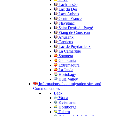
Lachaussée
Lac du Der
Lacs Aubois
Centre France
Flavignac
Saint Denis du Payré
Etang de Cousseau
Arjuzanx
Captieux
Lac de Puydarrieux
La Camargue
Sotonera
Gallocanta
Extremadura
La Janda
Hortobagy
Hula Valley
Informations about migration sites and
Common cranes
Back
Vaasa
Kvismaren
Hornborga
Takern