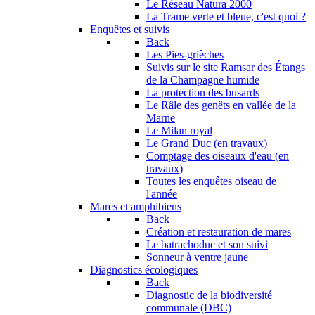
Le Réseau Natura 2000
La Trame verte et bleue, c'est quoi ?
Enquêtes et suivis
Back
Les Pies-grièches
Suivis sur le site Ramsar des Étangs
de la Champagne humide
La protection des busards
Le Râle des genêts en vallée de la
Marne
Le Milan royal
Le Grand Duc (en travaux)
Comptage des oiseaux d'eau (en
travaux)
Toutes les enquêtes oiseau de
l'année
Mares et amphibiens
Back
Création et restauration de mares
Le batrachoduc et son suivi
Sonneur à ventre jaune
Diagnostics écologiques
Back
Diagnostic de la biodiversité
communale (DBC)