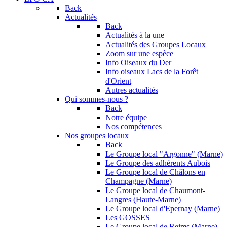
Back
Actualités
Back
Actualités à la une
Actualités des Groupes Locaux
Zoom sur une espèce
Info Oiseaux du Der
Info oiseaux Lacs de la Forêt
d'Orient
Autres actualités
Qui sommes-nous ?
Back
Notre équipe
Nos compétences
Nos groupes locaux
Back
Le Groupe local "Argonne" (Marne)
Le Groupe des adhérents Aubois
Le Groupe local de Châlons en
Champagne (Marne)
Le Groupe local de Chaumont-
Langres (Haute-Marne)
Le Groupe local d'Epernay (Marne)
Les GOSSES
Le Groupe local de Reims (Marne)