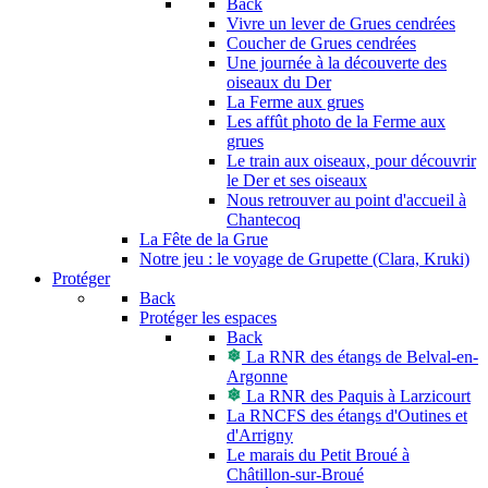
Back
Vivre un lever de Grues cendrées
Coucher de Grues cendrées
Une journée à la découverte des
oiseaux du Der
La Ferme aux grues
Les affût photo de la Ferme aux
grues
Le train aux oiseaux, pour découvrir
le Der et ses oiseaux
Nous retrouver au point d'accueil à
Chantecoq
La Fête de la Grue
Notre jeu : le voyage de Grupette (Clara, Kruki)
Protéger
Back
Protéger les espaces
Back
La RNR des étangs de Belval-en-
Argonne
La RNR des Paquis à Larzicourt
La RNCFS des étangs d'Outines et
d'Arrigny
Le marais du Petit Broué à
Châtillon-sur-Broué