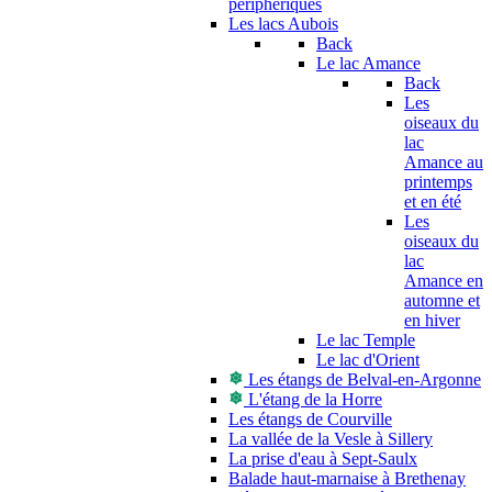
périphériques
Les lacs Aubois
Back
Le lac Amance
Back
Les
oiseaux du
lac
Amance au
printemps
et en été
Les
oiseaux du
lac
Amance en
automne et
en hiver
Le lac Temple
Le lac d'Orient
Les étangs de Belval-en-Argonne
L'étang de la Horre
Les étangs de Courville
La vallée de la Vesle à Sillery
La prise d'eau à Sept-Saulx
Balade haut-marnaise à Brethenay