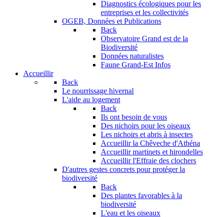
Diagnostics écologiques pour les
entreprises et les collectivités
OGEB, Données et Publications
Back
Observatoire Grand est de la
Biodiversité
Données naturalistes
Faune Grand-Est Infos
Accueillir
Back
Le nourrissage hivernal
L'aide au logement
Back
Ils ont besoin de vous
Des nichoirs pour les oiseaux
Les nichoirs et abris à insectes
Accueillir la Chêveche d'Athéna
Accueillir martinets et hirondelles
Accueillir l'Effraie des clochers
D'autres gestes concrets pour protéger la
biodiversité
Back
Des plantes favorables à la
biodiversité
L'eau et les oiseaux