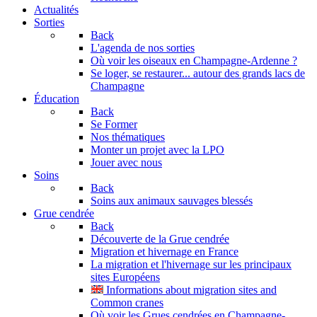
Actualités
Sorties
Back
L'agenda de nos sorties
Où voir les oiseaux en Champagne-Ardenne ?
Se loger, se restaurer... autour des grands lacs de
Champagne
Éducation
Back
Se Former
Nos thématiques
Monter un projet avec la LPO
Jouer avec nous
Soins
Back
Soins aux animaux sauvages blessés
Grue cendrée
Back
Découverte de la Grue cendrée
Migration et hivernage en France
La migration et l'hivernage sur les principaux
sites Européens
Informations about migration sites and
Common cranes
Où voir les Grues cendrées en Champagne-