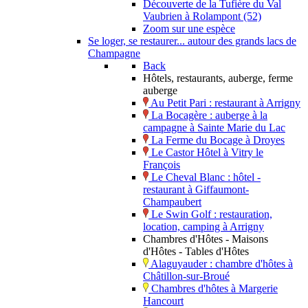
Découverte de la Tufière du Val
Vaubrien à Rolampont (52)
Zoom sur une espèce
Se loger, se restaurer... autour des grands lacs de
Champagne
Back
Hôtels, restaurants, auberge, ferme
auberge
Au Petit Pari : restaurant à Arrigny
La Bocagère : auberge à la
campagne à Sainte Marie du Lac
La Ferme du Bocage à Droyes
Le Castor Hôtel à Vitry le
François
Le Cheval Blanc : hôtel -
restaurant à Giffaumont-
Champaubert
Le Swin Golf : restauration,
location, camping à Arrigny
Chambres d'Hôtes - Maisons
d'Hôtes - Tables d'Hôtes
Alaguyauder : chambre d'hôtes à
Châtillon-sur-Broué
Chambres d'hôtes à Margerie
Hancourt