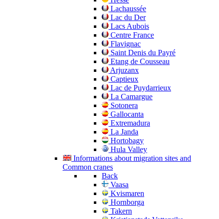
Lachaussée
Lac du Der
Lacs Aubois
Centre France
Flavignac
Saint Denis du Payré
Etang de Cousseau
Arjuzanx
Captieux
Lac de Puydarrieux
La Camargue
Sotonera
Gallocanta
Extremadura
La Janda
Hortobagy
Hula Valley
Informations about migration sites and
Common cranes
Back
Vaasa
Kvismaren
Hornborga
Takern