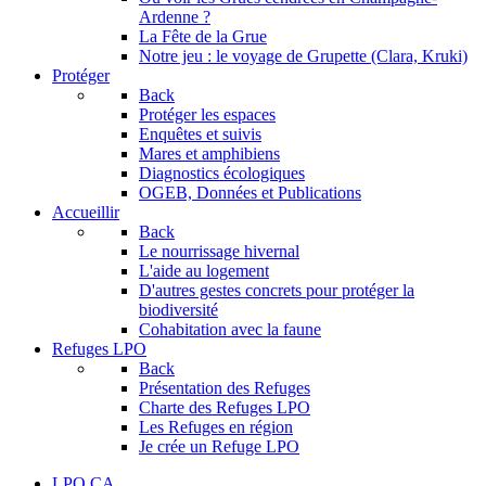
Ardenne ?
La Fête de la Grue
Notre jeu : le voyage de Grupette (Clara, Kruki)
Protéger
Back
Protéger les espaces
Enquêtes et suivis
Mares et amphibiens
Diagnostics écologiques
OGEB, Données et Publications
Accueillir
Back
Le nourrissage hivernal
L'aide au logement
D'autres gestes concrets pour protéger la
biodiversité
Cohabitation avec la faune
Refuges LPO
Back
Présentation des Refuges
Charte des Refuges LPO
Les Refuges en région
Je crée un Refuge LPO
LPO CA