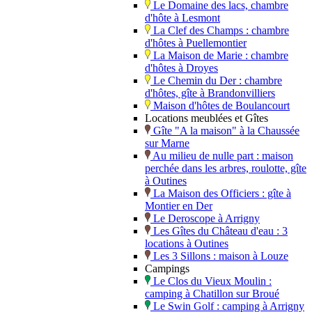
Le Domaine des lacs, chambre
d'hôte à Lesmont
La Clef des Champs : chambre
d'hôtes à Puellemontier
La Maison de Marie : chambre
d'hôtes à Droyes
Le Chemin du Der : chambre
d'hôtes, gîte à Brandonvilliers
Maison d'hôtes de Boulancourt
Locations meublées et Gîtes
Gîte "A la maison" à la Chaussée
sur Marne
Au milieu de nulle part : maison
perchée dans les arbres, roulotte, gîte
à Outines
La Maison des Officiers : gîte à
Montier en Der
Le Deroscope à Arrigny
Les Gîtes du Château d'eau : 3
locations à Outines
Les 3 Sillons : maison à Louze
Campings
Le Clos du Vieux Moulin :
camping à Chatillon sur Broué
Le Swin Golf : camping à Arrigny