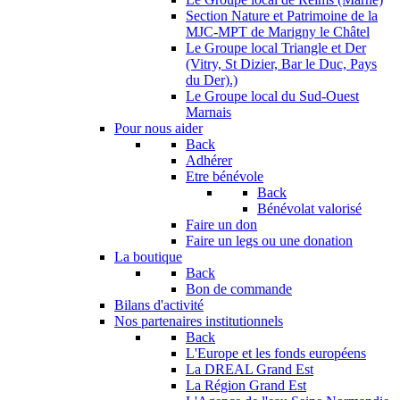
Section Nature et Patrimoine de la
MJC-MPT de Marigny le Châtel
Le Groupe local Triangle et Der
(Vitry, St Dizier, Bar le Duc, Pays
du Der).)
Le Groupe local du Sud-Ouest
Marnais
Pour nous aider
Back
Adhérer
Etre bénévole
Back
Bénévolat valorisé
Faire un don
Faire un legs ou une donation
La boutique
Back
Bon de commande
Bilans d'activité
Nos partenaires institutionnels
Back
L'Europe et les fonds européens
La DREAL Grand Est
La Région Grand Est