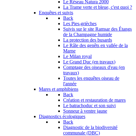
Le Réseau Natura 2000
La Trame verte et bleue, c'est quoi ?
Enquêtes et suivis
Back
Les Pies-grièches
Suivis sur le site Ramsar des Étangs
de la Champagne humide
La protection des busards
Le Râle des genêts en vallée de la
Marne
Le Milan royal
Le Grand Duc (en travaux)
Comptage des oiseaux d'eau (en
travaux)
Toutes les enquêtes oiseau de
l'année
Mares et amphibiens
Back
Création et restauration de mares
Le batrachoduc et son suivi
Sonneur à ventre jaune
Diagnostics écologiques
Back
Diagnostic de la biodiversité
communale (DBC)