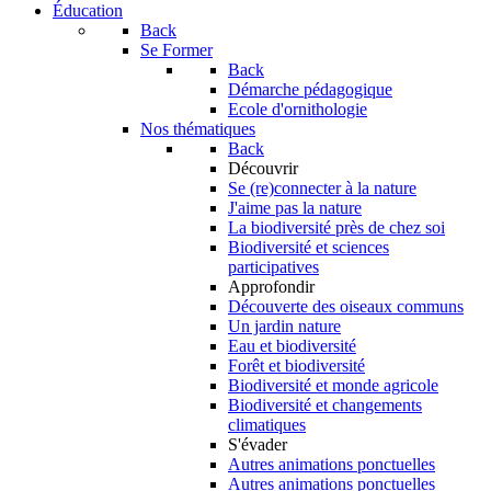
Éducation
Back
Se Former
Back
Démarche pédagogique
Ecole d'ornithologie
Nos thématiques
Back
Découvrir
Se (re)connecter à la nature
J'aime pas la nature
La biodiversité près de chez soi
Biodiversité et sciences
participatives
Approfondir
Découverte des oiseaux communs
Un jardin nature
Eau et biodiversité
Forêt et biodiversité
Biodiversité et monde agricole
Biodiversité et changements
climatiques
S'évader
Autres animations ponctuelles
Autres animations ponctuelles