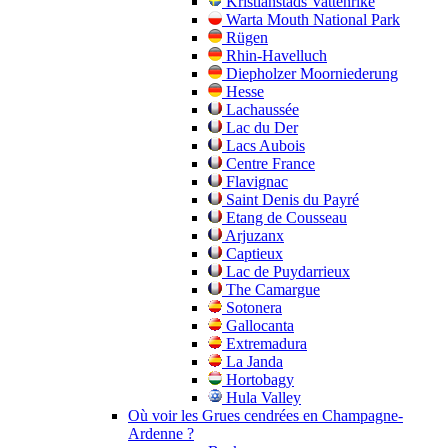
Kristianstads Vattenrike
Warta Mouth National Park
Rügen
Rhin-Havelluch
Diepholzer Moorniederung
Hesse
Lachaussée
Lac du Der
Lacs Aubois
Centre France
Flavignac
Saint Denis du Payré
Etang de Cousseau
Arjuzanx
Captieux
Lac de Puydarrieux
The Camargue
Sotonera
Gallocanta
Extremadura
La Janda
Hortobagy
Hula Valley
Où voir les Grues cendrées en Champagne-
Ardenne ?