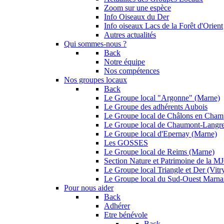
Zoom sur une espèce
Info Oiseaux du Der
Info oiseaux Lacs de la Forêt d'Orient
Autres actualités
Qui sommes-nous ?
Back
Notre équipe
Nos compétences
Nos groupes locaux
Back
Le Groupe local "Argonne" (Marne)
Le Groupe des adhérents Aubois
Le Groupe local de Châlons en Cha
Le Groupe local de Chaumont-Langr
Le Groupe local d'Epernay (Marne)
Les GOSSES
Le Groupe local de Reims (Marne)
Section Nature et Patrimoine de la 
Le Groupe local Triangle et Der (Vitry
Le Groupe local du Sud-Ouest Marna
Pour nous aider
Back
Adhérer
Etre bénévole
Back