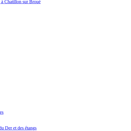
à Chatillon sur Broué
es
du Der et des étangs