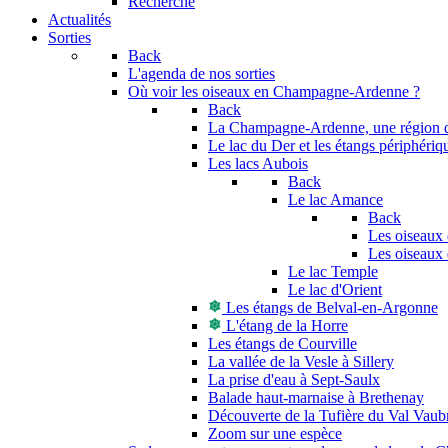
Recherche
Actualités
Sorties
Back
L'agenda de nos sorties
Où voir les oiseaux en Champagne-Ardenne ?
Back
La Champagne-Ardenne, une région di
Le lac du Der et les étangs périphériq
Les lacs Aubois
Back
Le lac Amance
Back
Les oiseaux 
Les oiseaux 
Le lac Temple
Le lac d'Orient
Les étangs de Belval-en-Argonne
L'étang de la Horre
Les étangs de Courville
La vallée de la Vesle à Sillery
La prise d'eau à Sept-Saulx
Balade haut-marnaise à Brethenay
Découverte de la Tufière du Val Vaub
Zoom sur une espèce