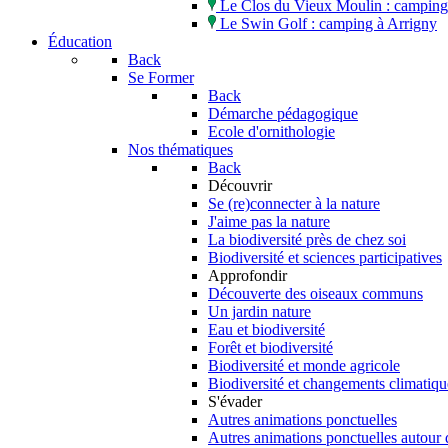
Le Clos du Vieux Moulin : camping 
Le Swin Golf : camping à Arrigny
Éducation
Back
Se Former
Back
Démarche pédagogique
Ecole d'ornithologie
Nos thématiques
Back
Découvrir
Se (re)connecter à la nature
J'aime pas la nature
La biodiversité près de chez soi
Biodiversité et sciences participatives
Approfondir
Découverte des oiseaux communs
Un jardin nature
Eau et biodiversité
Forêt et biodiversité
Biodiversité et monde agricole
Biodiversité et changements climatiqu
S'évader
Autres animations ponctuelles
Autres animations ponctuelles autour 