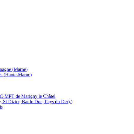
mpagne (Marne)
es (Haute-Marne)
MJC-MPT de Marigny le Châtel
, St Dizier, Bar le Duc, Pays du Der).)
is