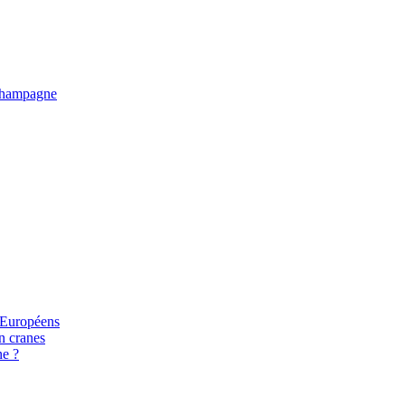
e Champagne
s Européens
n cranes
ne ?