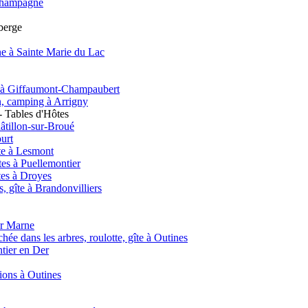
e Champagne
uberge
e à Sainte Marie du Lac
nt à Giffaumont-Champaubert
on, camping à Arrigny
 Tables d'Hôtes
âtillon-sur-Broué
urt
te à Lesmont
es à Puellemontier
tes à Droyes
 gîte à Brandonvilliers
ur Marne
hée dans les arbres, roulotte, gîte à Outines
ntier en Der
tions à Outines