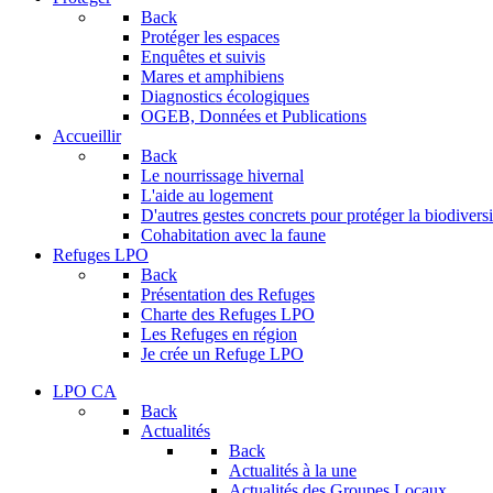
Back
Protéger les espaces
Enquêtes et suivis
Mares et amphibiens
Diagnostics écologiques
OGEB, Données et Publications
Accueillir
Back
Le nourrissage hivernal
L'aide au logement
D'autres gestes concrets pour protéger la biodiversi
Cohabitation avec la faune
Refuges LPO
Back
Présentation des Refuges
Charte des Refuges LPO
Les Refuges en région
Je crée un Refuge LPO
LPO CA
Back
Actualités
Back
Actualités à la une
Actualités des Groupes Locaux