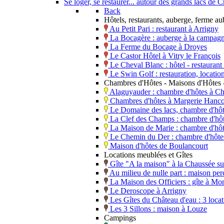
Se loger, se restaurer... autour des grands lacs d
Back
Hôtels, restaurants, auberge, ferme a
Au Petit Pari : restaurant à Arrigny
La Bocagère : auberge à la campagn
La Ferme du Bocage à Droyes
Le Castor Hôtel à Vitry le François
Le Cheval Blanc : hôtel - restaura
Le Swin Golf : restauration, locati
Chambres d'Hôtes - Maisons d'Hôtes -
Alaguyauder : chambre d'hôtes à Ch
Chambres d'hôtes à Margerie Hanco
Le Domaine des lacs, chambre d'hô
La Clef des Champs : chambre d'hôt
La Maison de Marie : chambre d'hô
Le Chemin du Der : chambre d'hôtes,
Maison d'hôtes de Boulancourt
Locations meublées et Gîtes
Gîte "A la maison" à la Chaussée s
Au milieu de nulle part : maison perc
La Maison des Officiers : gîte à Mo
Le Deroscope à Arrigny
Les Gîtes du Château d'eau : 3 loca
Les 3 Sillons : maison à Louze
Campings