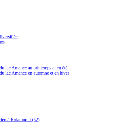
versifiée
ues
du lac Amance au printemps et en été
du lac Amance en automne et en hiver
rien à Rolampont (52)