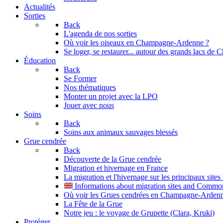
Actualités
Sorties
Back
L'agenda de nos sorties
Où voir les oiseaux en Champagne-Ardenne ?
Se loger, se restaurer... autour des grands lacs d
Éducation
Back
Se Former
Nos thématiques
Monter un projet avec la LPO
Jouer avec nous
Soins
Back
Soins aux animaux sauvages blessés
Grue cendrée
Back
Découverte de la Grue cendrée
Migration et hivernage en France
La migration et l'hivernage sur les principaux site
Informations about migration sites and Commo
Où voir les Grues cendrées en Champagne-Arden
La Fête de la Grue
Notre jeu : le voyage de Grupette (Clara, Kruki)
Protéger