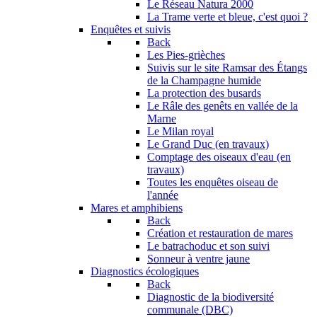
Le Réseau Natura 2000
La Trame verte et bleue, c'est quoi ?
Enquêtes et suivis
Back
Les Pies-grièches
Suivis sur le site Ramsar des Étangs
de la Champagne humide
La protection des busards
Le Râle des genêts en vallée de la
Marne
Le Milan royal
Le Grand Duc (en travaux)
Comptage des oiseaux d'eau (en
travaux)
Toutes les enquêtes oiseau de
l'année
Mares et amphibiens
Back
Création et restauration de mares
Le batrachoduc et son suivi
Sonneur à ventre jaune
Diagnostics écologiques
Back
Diagnostic de la biodiversité
communale (DBC)