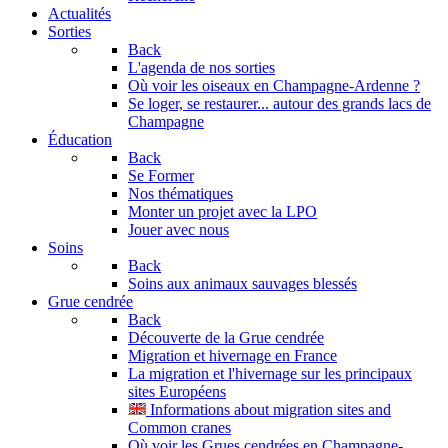
Actualités
Sorties
Back
L'agenda de nos sorties
Où voir les oiseaux en Champagne-Ardenne ?
Se loger, se restaurer... autour des grands lacs de
Champagne
Éducation
Back
Se Former
Nos thématiques
Monter un projet avec la LPO
Jouer avec nous
Soins
Back
Soins aux animaux sauvages blessés
Grue cendrée
Back
Découverte de la Grue cendrée
Migration et hivernage en France
La migration et l'hivernage sur les principaux
sites Européens
Informations about migration sites and
Common cranes
Où voir les Grues cendrées en Champagne-