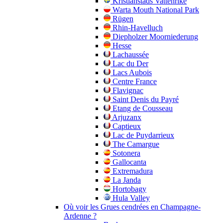
Kristianstads Vattenrike
Warta Mouth National Park
Rügen
Rhin-Havelluch
Diepholzer Moorniederung
Hesse
Lachaussée
Lac du Der
Lacs Aubois
Centre France
Flavignac
Saint Denis du Payré
Etang de Cousseau
Arjuzanx
Captieux
Lac de Puydarrieux
The Camargue
Sotonera
Gallocanta
Extremadura
La Janda
Hortobagy
Hula Valley
Où voir les Grues cendrées en Champagne-
Ardenne ?