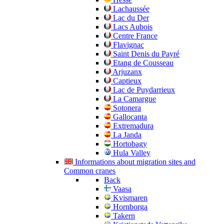
Lachaussée
Lac du Der
Lacs Aubois
Centre France
Flavignac
Saint Denis du Payré
Etang de Cousseau
Arjuzanx
Captieux
Lac de Puydarrieux
La Camargue
Sotonera
Gallocanta
Extremadura
La Janda
Hortobagy
Hula Valley
Informations about migration sites and
Common cranes
Back
Vaasa
Kvismaren
Hornborga
Takern