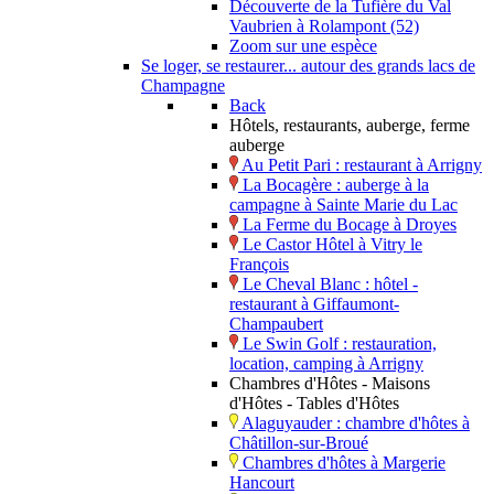
Découverte de la Tufière du Val
Vaubrien à Rolampont (52)
Zoom sur une espèce
Se loger, se restaurer... autour des grands lacs de
Champagne
Back
Hôtels, restaurants, auberge, ferme
auberge
Au Petit Pari : restaurant à Arrigny
La Bocagère : auberge à la
campagne à Sainte Marie du Lac
La Ferme du Bocage à Droyes
Le Castor Hôtel à Vitry le
François
Le Cheval Blanc : hôtel -
restaurant à Giffaumont-
Champaubert
Le Swin Golf : restauration,
location, camping à Arrigny
Chambres d'Hôtes - Maisons
d'Hôtes - Tables d'Hôtes
Alaguyauder : chambre d'hôtes à
Châtillon-sur-Broué
Chambres d'hôtes à Margerie
Hancourt