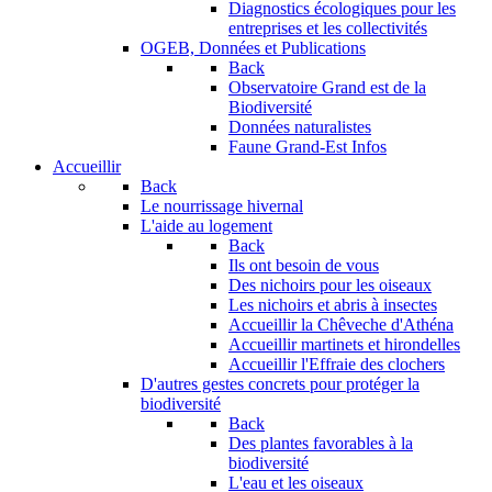
Diagnostics écologiques pour les
entreprises et les collectivités
OGEB, Données et Publications
Back
Observatoire Grand est de la
Biodiversité
Données naturalistes
Faune Grand-Est Infos
Accueillir
Back
Le nourrissage hivernal
L'aide au logement
Back
Ils ont besoin de vous
Des nichoirs pour les oiseaux
Les nichoirs et abris à insectes
Accueillir la Chêveche d'Athéna
Accueillir martinets et hirondelles
Accueillir l'Effraie des clochers
D'autres gestes concrets pour protéger la
biodiversité
Back
Des plantes favorables à la
biodiversité
L'eau et les oiseaux