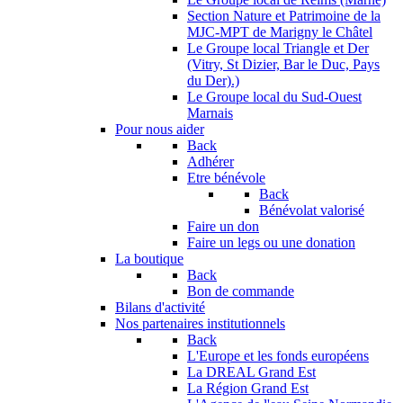
Section Nature et Patrimoine de la
MJC-MPT de Marigny le Châtel
Le Groupe local Triangle et Der
(Vitry, St Dizier, Bar le Duc, Pays
du Der).)
Le Groupe local du Sud-Ouest
Marnais
Pour nous aider
Back
Adhérer
Etre bénévole
Back
Bénévolat valorisé
Faire un don
Faire un legs ou une donation
La boutique
Back
Bon de commande
Bilans d'activité
Nos partenaires institutionnels
Back
L'Europe et les fonds européens
La DREAL Grand Est
La Région Grand Est