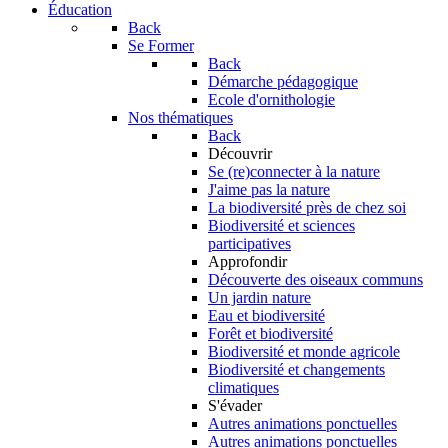
Éducation
Back
Se Former
Back
Démarche pédagogique
Ecole d'ornithologie
Nos thématiques
Back
Découvrir
Se (re)connecter à la nature
J'aime pas la nature
La biodiversité près de chez soi
Biodiversité et sciences
participatives
Approfondir
Découverte des oiseaux communs
Un jardin nature
Eau et biodiversité
Forêt et biodiversité
Biodiversité et monde agricole
Biodiversité et changements
climatiques
S'évader
Autres animations ponctuelles
Autres animations ponctuelles