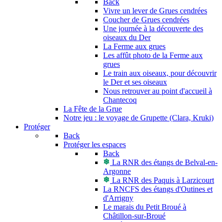
Back
Vivre un lever de Grues cendrées
Coucher de Grues cendrées
Une journée à la découverte des
oiseaux du Der
La Ferme aux grues
Les affût photo de la Ferme aux
grues
Le train aux oiseaux, pour découvrir
le Der et ses oiseaux
Nous retrouver au point d'accueil à
Chantecoq
La Fête de la Grue
Notre jeu : le voyage de Grupette (Clara, Kruki)
Protéger
Back
Protéger les espaces
Back
La RNR des étangs de Belval-en-
Argonne
La RNR des Paquis à Larzicourt
La RNCFS des étangs d'Outines et
d'Arrigny
Le marais du Petit Broué à
Châtillon-sur-Broué