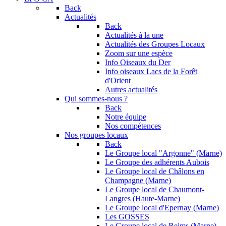
Back
Actualités
Back
Actualités à la une
Actualités des Groupes Locaux
Zoom sur une espèce
Info Oiseaux du Der
Info oiseaux Lacs de la Forêt
d'Orient
Autres actualités
Qui sommes-nous ?
Back
Notre équipe
Nos compétences
Nos groupes locaux
Back
Le Groupe local "Argonne" (Marne)
Le Groupe des adhérents Aubois
Le Groupe local de Châlons en
Champagne (Marne)
Le Groupe local de Chaumont-
Langres (Haute-Marne)
Le Groupe local d'Epernay (Marne)
Les GOSSES
Le Groupe local de Reims (Marne)