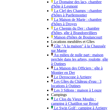
Le Domaine des lacs, chambre
d'hôte à Lesmont
La Clef des Champs : chambre
d'hôtes à Puellemontier
La Maison de Marie : chambre
d'hôtes à Droyes
Le Chemin du Der : chambre
d'hôtes, gîte à Brandonvilliers
Maison d'hôtes de Boulancourt
Locations meublées et Gîtes
Gîte "A la maison" à la Chaussée
sur Marne
Au milieu de nulle part : maison
perchée dans les arbres, roulotte, gîte
à Outines
La Maison des Officiers : gîte à
Montier en Der
Le Deroscope à Arrigny
Les Gîtes du Château d'eau : 3
locations à Outines
Les 3 Sillons : maison à Louze
Campings
Le Clos du Vieux Moulin :
camping à Chatillon sur Broué
Le Swin Golf : camping à Arrigny