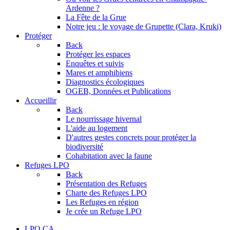
Ardenne ?
La Fête de la Grue
Notre jeu : le voyage de Grupette (Clara, Kruki)
Protéger
Back
Protéger les espaces
Enquêtes et suivis
Mares et amphibiens
Diagnostics écologiques
OGEB, Données et Publications
Accueillir
Back
Le nourrissage hivernal
L'aide au logement
D'autres gestes concrets pour protéger la
biodiversité
Cohabitation avec la faune
Refuges LPO
Back
Présentation des Refuges
Charte des Refuges LPO
Les Refuges en région
Je crée un Refuge LPO
LPO CA