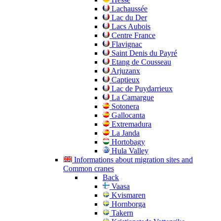
Lachaussée
Lac du Der
Lacs Aubois
Centre France
Flavignac
Saint Denis du Payré
Etang de Cousseau
Arjuzanx
Captieux
Lac de Puydarrieux
La Camargue
Sotonera
Gallocanta
Extremadura
La Janda
Hortobagy
Hula Valley
Informations about migration sites and
Common cranes
Back
Vaasa
Kvismaren
Hornborga
Takern