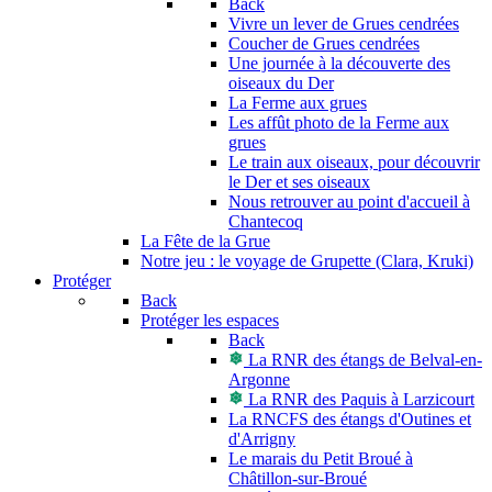
Back
Vivre un lever de Grues cendrées
Coucher de Grues cendrées
Une journée à la découverte des
oiseaux du Der
La Ferme aux grues
Les affût photo de la Ferme aux
grues
Le train aux oiseaux, pour découvrir
le Der et ses oiseaux
Nous retrouver au point d'accueil à
Chantecoq
La Fête de la Grue
Notre jeu : le voyage de Grupette (Clara, Kruki)
Protéger
Back
Protéger les espaces
Back
La RNR des étangs de Belval-en-
Argonne
La RNR des Paquis à Larzicourt
La RNCFS des étangs d'Outines et
d'Arrigny
Le marais du Petit Broué à
Châtillon-sur-Broué