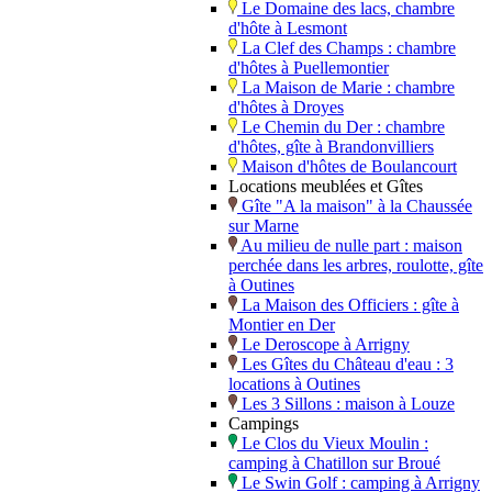
Le Domaine des lacs, chambre
d'hôte à Lesmont
La Clef des Champs : chambre
d'hôtes à Puellemontier
La Maison de Marie : chambre
d'hôtes à Droyes
Le Chemin du Der : chambre
d'hôtes, gîte à Brandonvilliers
Maison d'hôtes de Boulancourt
Locations meublées et Gîtes
Gîte "A la maison" à la Chaussée
sur Marne
Au milieu de nulle part : maison
perchée dans les arbres, roulotte, gîte
à Outines
La Maison des Officiers : gîte à
Montier en Der
Le Deroscope à Arrigny
Les Gîtes du Château d'eau : 3
locations à Outines
Les 3 Sillons : maison à Louze
Campings
Le Clos du Vieux Moulin :
camping à Chatillon sur Broué
Le Swin Golf : camping à Arrigny