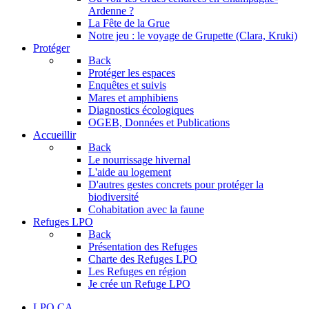
Ardenne ?
La Fête de la Grue
Notre jeu : le voyage de Grupette (Clara, Kruki)
Protéger
Back
Protéger les espaces
Enquêtes et suivis
Mares et amphibiens
Diagnostics écologiques
OGEB, Données et Publications
Accueillir
Back
Le nourrissage hivernal
L'aide au logement
D'autres gestes concrets pour protéger la
biodiversité
Cohabitation avec la faune
Refuges LPO
Back
Présentation des Refuges
Charte des Refuges LPO
Les Refuges en région
Je crée un Refuge LPO
LPO CA