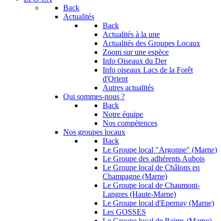
Back
Actualités
Back
Actualités à la une
Actualités des Groupes Locaux
Zoom sur une espèce
Info Oiseaux du Der
Info oiseaux Lacs de la Forêt
d'Orient
Autres actualités
Qui sommes-nous ?
Back
Notre équipe
Nos compétences
Nos groupes locaux
Back
Le Groupe local "Argonne" (Marne)
Le Groupe des adhérents Aubois
Le Groupe local de Châlons en
Champagne (Marne)
Le Groupe local de Chaumont-
Langres (Haute-Marne)
Le Groupe local d'Epernay (Marne)
Les GOSSES
Le Groupe local de Reims (Marne)