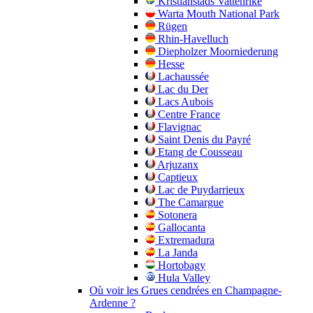
Kristianstads Vattenrike
Warta Mouth National Park
Rügen
Rhin-Havelluch
Diepholzer Moorniederung
Hesse
Lachaussée
Lac du Der
Lacs Aubois
Centre France
Flavignac
Saint Denis du Payré
Etang de Cousseau
Arjuzanx
Captieux
Lac de Puydarrieux
The Camargue
Sotonera
Gallocanta
Extremadura
La Janda
Hortobagy
Hula Valley
Où voir les Grues cendrées en Champagne-
Ardenne ?