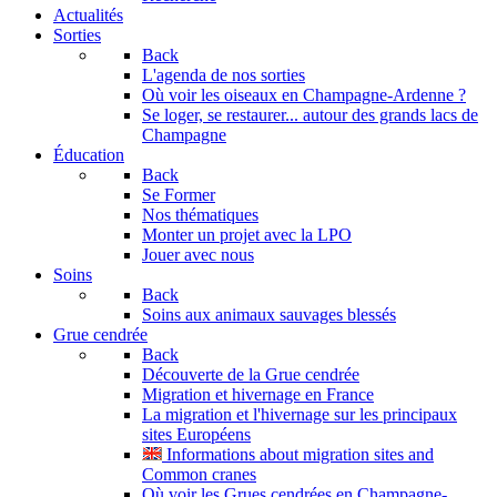
Actualités
Sorties
Back
L'agenda de nos sorties
Où voir les oiseaux en Champagne-Ardenne ?
Se loger, se restaurer... autour des grands lacs de
Champagne
Éducation
Back
Se Former
Nos thématiques
Monter un projet avec la LPO
Jouer avec nous
Soins
Back
Soins aux animaux sauvages blessés
Grue cendrée
Back
Découverte de la Grue cendrée
Migration et hivernage en France
La migration et l'hivernage sur les principaux
sites Européens
Informations about migration sites and
Common cranes
Où voir les Grues cendrées en Champagne-