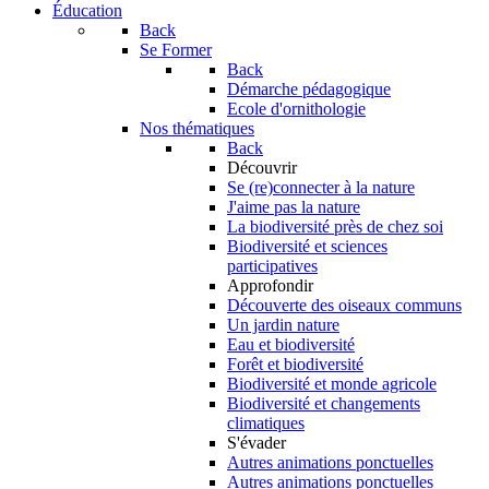
Éducation
Back
Se Former
Back
Démarche pédagogique
Ecole d'ornithologie
Nos thématiques
Back
Découvrir
Se (re)connecter à la nature
J'aime pas la nature
La biodiversité près de chez soi
Biodiversité et sciences
participatives
Approfondir
Découverte des oiseaux communs
Un jardin nature
Eau et biodiversité
Forêt et biodiversité
Biodiversité et monde agricole
Biodiversité et changements
climatiques
S'évader
Autres animations ponctuelles
Autres animations ponctuelles