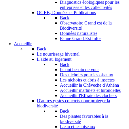
Diagnostics écologiques pour les
entreprises et les collectivités
OGEB, Données et Publications
Back
Observatoire Grand est de la
Biodiversité
Données naturalistes
Faune Grand-Est Infos
Accueillir
Back
Le nourrissage hivernal
L'aide au logement
Back
Ils ont besoin de vous
Des nichoirs pour les oiseaux
Les nichoirs et abris à insectes
Accueillir la Chêveche d'Athéna
Accueillir martinets et hirondelles
Accueillir l'Effraie des clochers
D'autres gestes concrets pour protéger la
biodiversité
Back
Des plantes favorables à la
biodiversité
L'eau et les oiseaux