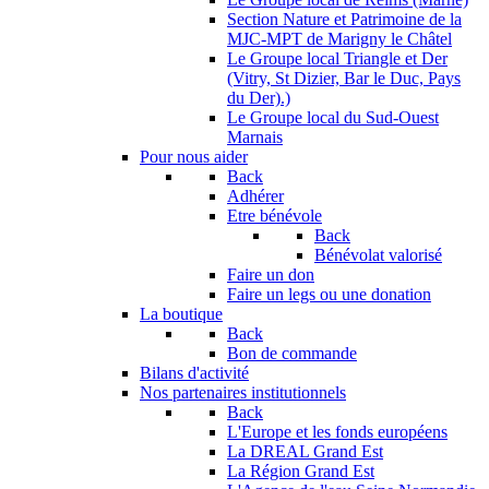
Section Nature et Patrimoine de la
MJC-MPT de Marigny le Châtel
Le Groupe local Triangle et Der
(Vitry, St Dizier, Bar le Duc, Pays
du Der).)
Le Groupe local du Sud-Ouest
Marnais
Pour nous aider
Back
Adhérer
Etre bénévole
Back
Bénévolat valorisé
Faire un don
Faire un legs ou une donation
La boutique
Back
Bon de commande
Bilans d'activité
Nos partenaires institutionnels
Back
L'Europe et les fonds européens
La DREAL Grand Est
La Région Grand Est