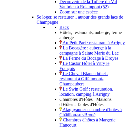
Découverte de la Tufière du Val
Vaubrien à Rolampont (52)
Zoom sur une espèce
Se loger, se restaurer... autour des grands lacs de
Champagne
Back
Hôtels, restaurants, auberge, ferme
auberge
Au Petit Pari : restaurant à Arrigny
La Bocagère : auberge à la
campagne à Sainte Marie du Lac
La Ferme du Bocage à Droyes
Le Castor Hôtel à Vitry le
François
Le Cheval Blanc : hôtel -
restaurant à Giffaumont-
Champaubert
Le Swin Golf : restauration,
location, camping à Arrigny
Chambres d'Hôtes - Maisons
d'Hôtes - Tables d'Hôtes
Alaguyauder : chambre d'hôtes à
Châtillon-sur-Broué
Chambres d'hôtes à Margerie
Hancourt