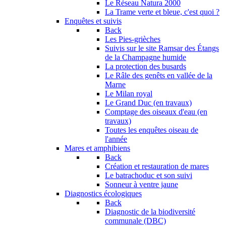
Le Réseau Natura 2000
La Trame verte et bleue, c'est quoi ?
Enquêtes et suivis
Back
Les Pies-grièches
Suivis sur le site Ramsar des Étangs
de la Champagne humide
La protection des busards
Le Râle des genêts en vallée de la
Marne
Le Milan royal
Le Grand Duc (en travaux)
Comptage des oiseaux d'eau (en
travaux)
Toutes les enquêtes oiseau de
l'année
Mares et amphibiens
Back
Création et restauration de mares
Le batrachoduc et son suivi
Sonneur à ventre jaune
Diagnostics écologiques
Back
Diagnostic de la biodiversité
communale (DBC)