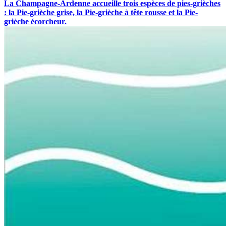
La Champagne-Ardenne accueille trois espèces de pies-grièches
: la Pie-grièche grise, la Pie-grièche à tête rousse et la Pie-
grièche écorcheur.