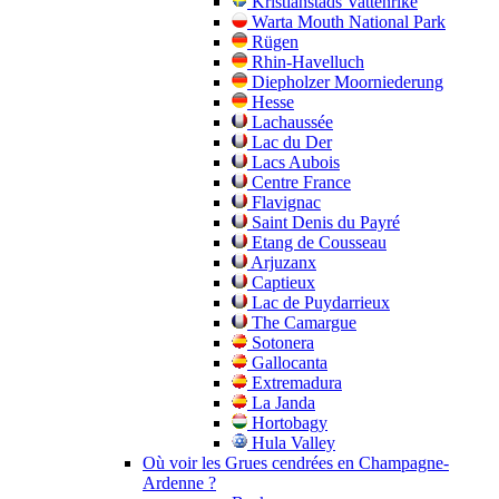
Kristianstads Vattenrike
Warta Mouth National Park
Rügen
Rhin-Havelluch
Diepholzer Moorniederung
Hesse
Lachaussée
Lac du Der
Lacs Aubois
Centre France
Flavignac
Saint Denis du Payré
Etang de Cousseau
Arjuzanx
Captieux
Lac de Puydarrieux
The Camargue
Sotonera
Gallocanta
Extremadura
La Janda
Hortobagy
Hula Valley
Où voir les Grues cendrées en Champagne-
Ardenne ?