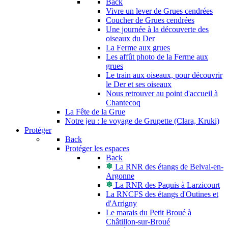
Back
Vivre un lever de Grues cendrées
Coucher de Grues cendrées
Une journée à la découverte des
oiseaux du Der
La Ferme aux grues
Les affût photo de la Ferme aux
grues
Le train aux oiseaux, pour découvrir
le Der et ses oiseaux
Nous retrouver au point d'accueil à
Chantecoq
La Fête de la Grue
Notre jeu : le voyage de Grupette (Clara, Kruki)
Protéger
Back
Protéger les espaces
Back
La RNR des étangs de Belval-en-
Argonne
La RNR des Paquis à Larzicourt
La RNCFS des étangs d'Outines et
d'Arrigny
Le marais du Petit Broué à
Châtillon-sur-Broué