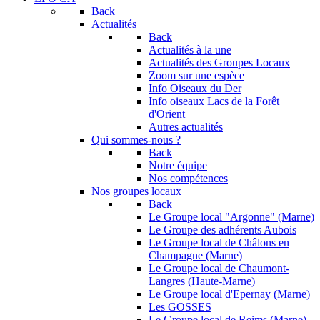
Back
Actualités
Back
Actualités à la une
Actualités des Groupes Locaux
Zoom sur une espèce
Info Oiseaux du Der
Info oiseaux Lacs de la Forêt
d'Orient
Autres actualités
Qui sommes-nous ?
Back
Notre équipe
Nos compétences
Nos groupes locaux
Back
Le Groupe local "Argonne" (Marne)
Le Groupe des adhérents Aubois
Le Groupe local de Châlons en
Champagne (Marne)
Le Groupe local de Chaumont-
Langres (Haute-Marne)
Le Groupe local d'Epernay (Marne)
Les GOSSES
Le Groupe local de Reims (Marne)