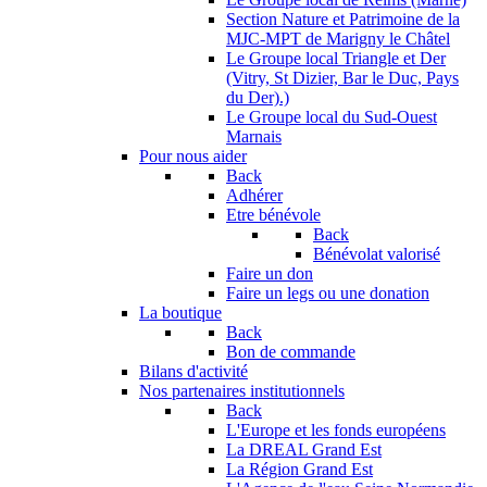
Section Nature et Patrimoine de la
MJC-MPT de Marigny le Châtel
Le Groupe local Triangle et Der
(Vitry, St Dizier, Bar le Duc, Pays
du Der).)
Le Groupe local du Sud-Ouest
Marnais
Pour nous aider
Back
Adhérer
Etre bénévole
Back
Bénévolat valorisé
Faire un don
Faire un legs ou une donation
La boutique
Back
Bon de commande
Bilans d'activité
Nos partenaires institutionnels
Back
L'Europe et les fonds européens
La DREAL Grand Est
La Région Grand Est