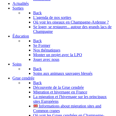
Actualités
Sorties
Back
L'agenda de nos sorties
Où voir les oiseaux en Champagne-Ardenne ?
Se loger, se restaurer... autour des grands lacs de
Champagne
Éducation
Back
Se Former
Nos thématiques
Monter un projet avec la LPO
Jouer avec nous
Soins
Back
Soins aux animaux sauvages blessés
Grue cendrée
Back
Découverte de la Grue cendrée
Migration et hivernage en France
La migration et l'hivernage sur les principaux
sites Européens
Informations about migration sites and
Common cranes
Où voir les Grues cendrées en Champagne-