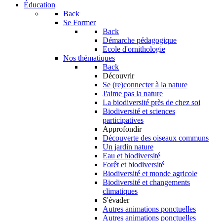
Éducation
Back
Se Former
Back
Démarche pédagogique
Ecole d'ornithologie
Nos thématiques
Back
Découvrir
Se (re)connecter à la nature
J'aime pas la nature
La biodiversité près de chez soi
Biodiversité et sciences
participatives
Approfondir
Découverte des oiseaux communs
Un jardin nature
Eau et biodiversité
Forêt et biodiversité
Biodiversité et monde agricole
Biodiversité et changements
climatiques
S'évader
Autres animations ponctuelles
Autres animations ponctuelles