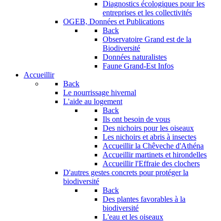
Diagnostics écologiques pour les
entreprises et les collectivités
OGEB, Données et Publications
Back
Observatoire Grand est de la
Biodiversité
Données naturalistes
Faune Grand-Est Infos
Accueillir
Back
Le nourrissage hivernal
L'aide au logement
Back
Ils ont besoin de vous
Des nichoirs pour les oiseaux
Les nichoirs et abris à insectes
Accueillir la Chêveche d'Athéna
Accueillir martinets et hirondelles
Accueillir l'Effraie des clochers
D'autres gestes concrets pour protéger la
biodiversité
Back
Des plantes favorables à la
biodiversité
L'eau et les oiseaux