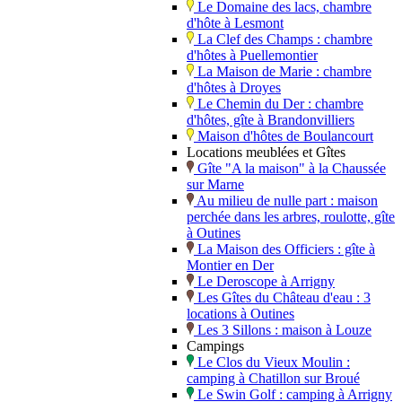
Le Domaine des lacs, chambre
d'hôte à Lesmont
La Clef des Champs : chambre
d'hôtes à Puellemontier
La Maison de Marie : chambre
d'hôtes à Droyes
Le Chemin du Der : chambre
d'hôtes, gîte à Brandonvilliers
Maison d'hôtes de Boulancourt
Locations meublées et Gîtes
Gîte "A la maison" à la Chaussée
sur Marne
Au milieu de nulle part : maison
perchée dans les arbres, roulotte, gîte
à Outines
La Maison des Officiers : gîte à
Montier en Der
Le Deroscope à Arrigny
Les Gîtes du Château d'eau : 3
locations à Outines
Les 3 Sillons : maison à Louze
Campings
Le Clos du Vieux Moulin :
camping à Chatillon sur Broué
Le Swin Golf : camping à Arrigny