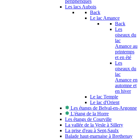
périphériques
Les lacs Aubois
Back
Le lac Amance
Back
Les
oiseaux du
lac
Amance au
printemps
et en été
Les
oiseaux du
lac
Amance en
automne et
en hiver
Le lac Temple
Le lac d'Orient
Les étangs de Belval-en-Argonne
L'étang de la Horre
Les étangs de Courville
La vallée de la Vesle à Sillery
La prise d'eau à Sept-Saulx
Balade haut-marnaise à Brethenay