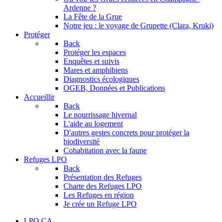
Ardenne ?
La Fête de la Grue
Notre jeu : le voyage de Grupette (Clara, Kruki)
Protéger
Back
Protéger les espaces
Enquêtes et suivis
Mares et amphibiens
Diagnostics écologiques
OGEB, Données et Publications
Accueillir
Back
Le nourrissage hivernal
L'aide au logement
D'autres gestes concrets pour protéger la
biodiversité
Cohabitation avec la faune
Refuges LPO
Back
Présentation des Refuges
Charte des Refuges LPO
Les Refuges en région
Je crée un Refuge LPO
LPO CA