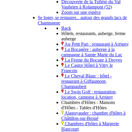
Découverte de la Tufière du Val
Vaubrien à Rolampont (52)
Zoom sur une espèce
Se loger, se restaurer... autour des grands lacs de
Champagne
Back
Hôtels, restaurants, auberge, ferme
auberge
Au Petit Pari : restaurant à Arrigny
La Bocagère : auberge à la
campagne à Sainte Marie du Lac
La Ferme du Bocage à Droyes
Le Castor Hôtel à Vitry le
François
Le Cheval Blanc : hôtel -
restaurant à Giffaumont-
Champaubert
Le Swin Golf : restauration,
location, camping à Arrigny
Chambres d'Hôtes - Maisons
d'Hôtes - Tables d'Hôtes
Alaguyauder : chambre d'hôtes à
Châtillon-sur-Broué
Chambres d'hôtes à Margerie
Hancourt