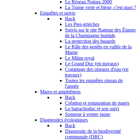
Le Réseau Natura 2000
La Trame verte et bleue, c'est quoi ?
Enquêtes et suivis
Back
Les Pies-grièches
Suivis sur le site Ramsar des Étangs
de la Champagne humide
La protection des busards
Le Râle des genêts en vallée de la
Marne
Le Milan royal
Le Grand Duc (en travaux)
Comptage des oiseaux d'eau (en
travaux)
Toutes les enquêtes oiseau de
l'année
Mares et amphibiens
Back
Création et restauration de mares
Le batrachoduc et son suivi
Sonneur à ventre jaune
Diagnostics écologiques
Back
Diagnostic de la biodiversité
communale (DBC)