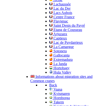
Lachaussée
Lac du Der
Lacs Aubois
Centre France
Flavignac
Saint Denis du Payré
Etang de Cousseau
Arjuzanx
Captieux
Lac de Puydarrieux
La Camargue
Sotonera
Gallocanta
Extremadura
La Janda
Hortobagy
Hula Valley
Informations about migration sites and
Common cranes
Back
Vaasa
Kvismaren
Hornborga
Takern