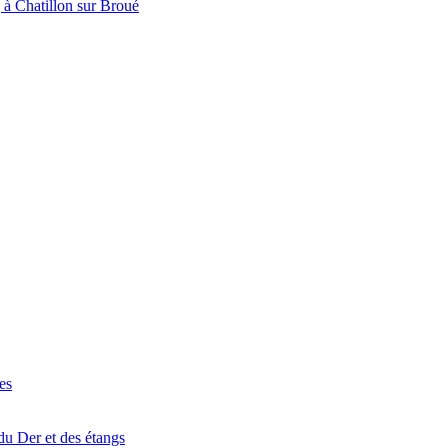
à Chatillon sur Broué
es
du Der et des étangs