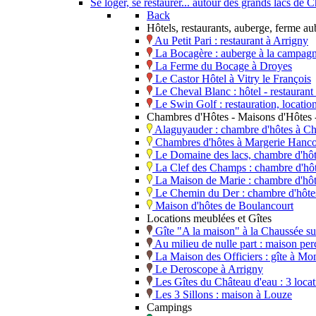
Se loger, se restaurer... autour des grands lacs d
Back
Hôtels, restaurants, auberge, ferme a
Au Petit Pari : restaurant à Arrigny
La Bocagère : auberge à la campagn
La Ferme du Bocage à Droyes
Le Castor Hôtel à Vitry le François
Le Cheval Blanc : hôtel - restaura
Le Swin Golf : restauration, locati
Chambres d'Hôtes - Maisons d'Hôtes -
Alaguyauder : chambre d'hôtes à Ch
Chambres d'hôtes à Margerie Hanco
Le Domaine des lacs, chambre d'hô
La Clef des Champs : chambre d'hôt
La Maison de Marie : chambre d'hô
Le Chemin du Der : chambre d'hôtes,
Maison d'hôtes de Boulancourt
Locations meublées et Gîtes
Gîte "A la maison" à la Chaussée s
Au milieu de nulle part : maison perc
La Maison des Officiers : gîte à Mo
Le Deroscope à Arrigny
Les Gîtes du Château d'eau : 3 loca
Les 3 Sillons : maison à Louze
Campings