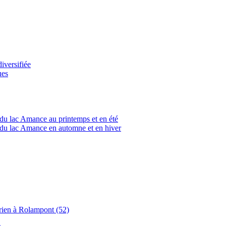
versifiée
ues
du lac Amance au printemps et en été
du lac Amance en automne et en hiver
rien à Rolampont (52)