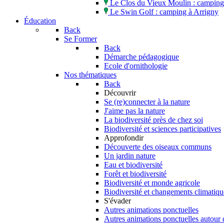
Le Clos du Vieux Moulin : camping 
Le Swin Golf : camping à Arrigny
Éducation
Back
Se Former
Back
Démarche pédagogique
Ecole d'ornithologie
Nos thématiques
Back
Découvrir
Se (re)connecter à la nature
J'aime pas la nature
La biodiversité près de chez soi
Biodiversité et sciences participatives
Approfondir
Découverte des oiseaux communs
Un jardin nature
Eau et biodiversité
Forêt et biodiversité
Biodiversité et monde agricole
Biodiversité et changements climatiqu
S'évader
Autres animations ponctuelles
Autres animations ponctuelles autour 