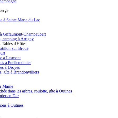
e Champagne
uberge
e à Sainte Marie du Lac
nt à Giffaumont-Champaubert
on, camping à Arrigny
 Tables d'Hôtes
âtillon-sur-Broué
urt
te à Lesmont
es à Puellemontier
tes à Droyes
 gîte à Brandonvilliers
ur Marne
hée dans les arbres, roulotte, gîte à Outines
ntier en Der
tions à Outines