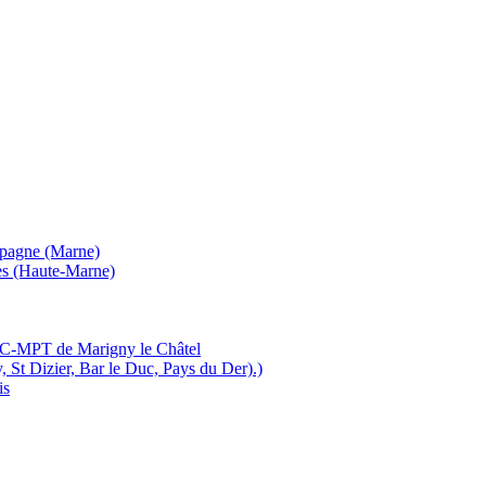
mpagne (Marne)
es (Haute-Marne)
MJC-MPT de Marigny le Châtel
, St Dizier, Bar le Duc, Pays du Der).)
is