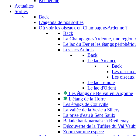
Recherche
Actualités
Sorties
Back
L'agenda de nos sorties
Où voir les oiseaux en Champagne-Ardenne ?
Back
La Champagne-Ardenne, une région di
Le lac du Der et les étangs périphériq
Les lacs Aubois
Back
Le lac Amance
Back
Les oiseaux 
Les oiseaux 
Le lac Temple
Le lac d'Orient
Les étangs de Belval-en-Argonne
L'étang de la Horre
Les étangs de Courville
La vallée de la Vesle à Sillery
La prise d'eau à Sept-Saulx
Balade haut-marnaise à Brethenay
Découverte de la Tufière du Val Vaub
Zoom sur une espèce