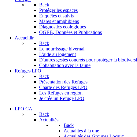
Back
Protéger les espaces
Enquêtes et suivis
Mares et amphibiens
Diagnostics écologiques
OGEB, Données et Publications
Accueillir
Back
Le nourrissage hivernal
L'aide au logement
D'autres gestes concrets pour protéger la biodiversi
Cohabitation avec la faune
Refuges LPO
Back
Présentation des Refuges
Charte des Refuges LPO
Les Refuges en région
Je crée un Refuge LPO
LPO CA
Back
Actualités
Back
Actualités à la une
Actualités des Groupes Locaux