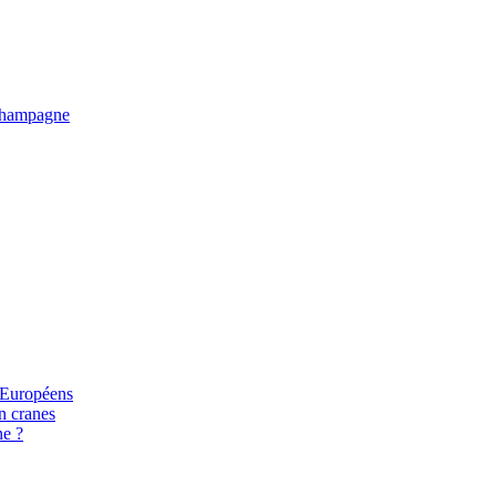
e Champagne
s Européens
n cranes
ne ?