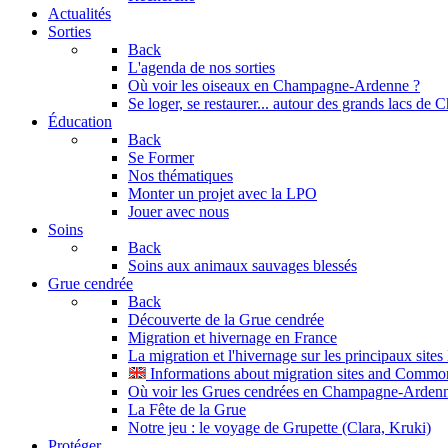
Actualités
Sorties
Back
L'agenda de nos sorties
Où voir les oiseaux en Champagne-Ardenne ?
Se loger, se restaurer... autour des grands lacs d
Éducation
Back
Se Former
Nos thématiques
Monter un projet avec la LPO
Jouer avec nous
Soins
Back
Soins aux animaux sauvages blessés
Grue cendrée
Back
Découverte de la Grue cendrée
Migration et hivernage en France
La migration et l'hivernage sur les principaux site
Informations about migration sites and Commo
Où voir les Grues cendrées en Champagne-Arden
La Fête de la Grue
Notre jeu : le voyage de Grupette (Clara, Kruki)
Protéger