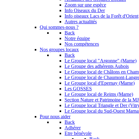
Zoom sur une espèce
Info Oiseaux du Der
Info oiseaux Lacs de la Forêt d'Orient
Autres actualités
Qui sommes-nous ?
Back
Notre équipe
Nos compétences
Nos groupes locaux
Back
Le Groupe local "Argonne" (Marne)
Le Groupe des adhérents Aubois
Le Groupe local de Châlons en Cha
Le Groupe local de Chaumont-Langr
Le Groupe local d'Epernay (Marne)
Les GOSSES
Le Groupe local de Reims (Marne)
Section Nature et Patrimoine de la 
Le Groupe local Triangle et Der (Vitry
Le Groupe local du Sud-Ouest Marna
Pour nous aider
Back
Adhérer
Etre bénévole
Back