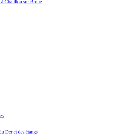
à Chatillon sur Broué
es
du Der et des étangs