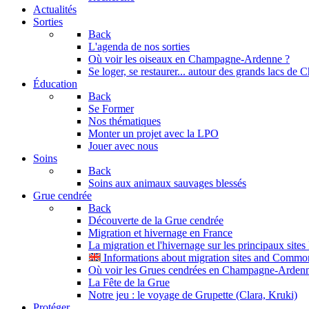
Actualités
Sorties
Back
L'agenda de nos sorties
Où voir les oiseaux en Champagne-Ardenne ?
Se loger, se restaurer... autour des grands lacs d
Éducation
Back
Se Former
Nos thématiques
Monter un projet avec la LPO
Jouer avec nous
Soins
Back
Soins aux animaux sauvages blessés
Grue cendrée
Back
Découverte de la Grue cendrée
Migration et hivernage en France
La migration et l'hivernage sur les principaux site
Informations about migration sites and Commo
Où voir les Grues cendrées en Champagne-Arden
La Fête de la Grue
Notre jeu : le voyage de Grupette (Clara, Kruki)
Protéger