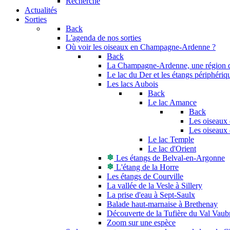
Recherche
Actualités
Sorties
Back
L'agenda de nos sorties
Où voir les oiseaux en Champagne-Ardenne ?
Back
La Champagne-Ardenne, une région di
Le lac du Der et les étangs périphériq
Les lacs Aubois
Back
Le lac Amance
Back
Les oiseaux 
Les oiseaux 
Le lac Temple
Le lac d'Orient
Les étangs de Belval-en-Argonne
L'étang de la Horre
Les étangs de Courville
La vallée de la Vesle à Sillery
La prise d'eau à Sept-Saulx
Balade haut-marnaise à Brethenay
Découverte de la Tufière du Val Vaub
Zoom sur une espèce