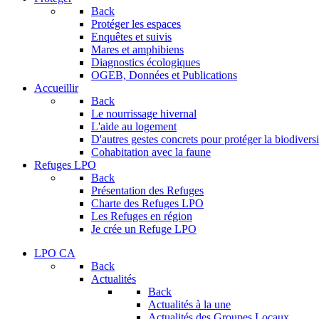
Back
Protéger les espaces
Enquêtes et suivis
Mares et amphibiens
Diagnostics écologiques
OGEB, Données et Publications
Accueillir
Back
Le nourrissage hivernal
L'aide au logement
D'autres gestes concrets pour protéger la biodiversi
Cohabitation avec la faune
Refuges LPO
Back
Présentation des Refuges
Charte des Refuges LPO
Les Refuges en région
Je crée un Refuge LPO
LPO CA
Back
Actualités
Back
Actualités à la une
Actualités des Groupes Locaux