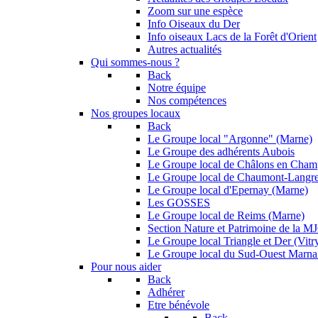
Zoom sur une espèce
Info Oiseaux du Der
Info oiseaux Lacs de la Forêt d'Orient
Autres actualités
Qui sommes-nous ?
Back
Notre équipe
Nos compétences
Nos groupes locaux
Back
Le Groupe local "Argonne" (Marne)
Le Groupe des adhérents Aubois
Le Groupe local de Châlons en Cha
Le Groupe local de Chaumont-Langr
Le Groupe local d'Epernay (Marne)
Les GOSSES
Le Groupe local de Reims (Marne)
Section Nature et Patrimoine de la 
Le Groupe local Triangle et Der (Vitry
Le Groupe local du Sud-Ouest Marna
Pour nous aider
Back
Adhérer
Etre bénévole
Back