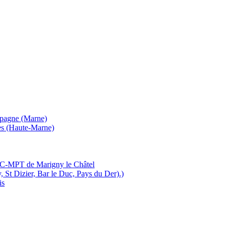
mpagne (Marne)
es (Haute-Marne)
MJC-MPT de Marigny le Châtel
, St Dizier, Bar le Duc, Pays du Der).)
is