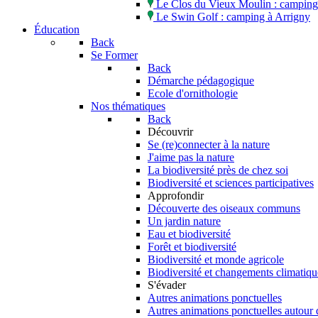
Le Clos du Vieux Moulin : camping 
Le Swin Golf : camping à Arrigny
Éducation
Back
Se Former
Back
Démarche pédagogique
Ecole d'ornithologie
Nos thématiques
Back
Découvrir
Se (re)connecter à la nature
J'aime pas la nature
La biodiversité près de chez soi
Biodiversité et sciences participatives
Approfondir
Découverte des oiseaux communs
Un jardin nature
Eau et biodiversité
Forêt et biodiversité
Biodiversité et monde agricole
Biodiversité et changements climatiqu
S'évader
Autres animations ponctuelles
Autres animations ponctuelles autour 