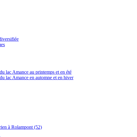
versifiée
ues
du lac Amance au printemps et en été
du lac Amance en automne et en hiver
rien à Rolampont (52)