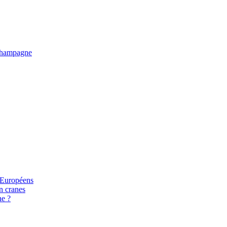
e Champagne
s Européens
n cranes
ne ?