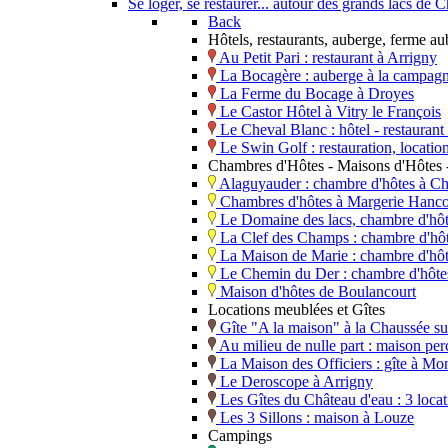
Se loger, se restaurer... autour des grands lacs d
Back
Hôtels, restaurants, auberge, ferme a
Au Petit Pari : restaurant à Arrigny
La Bocagère : auberge à la campagn
La Ferme du Bocage à Droyes
Le Castor Hôtel à Vitry le François
Le Cheval Blanc : hôtel - restaura
Le Swin Golf : restauration, locati
Chambres d'Hôtes - Maisons d'Hôtes -
Alaguyauder : chambre d'hôtes à Ch
Chambres d'hôtes à Margerie Hanco
Le Domaine des lacs, chambre d'hô
La Clef des Champs : chambre d'hôt
La Maison de Marie : chambre d'hô
Le Chemin du Der : chambre d'hôtes,
Maison d'hôtes de Boulancourt
Locations meublées et Gîtes
Gîte "A la maison" à la Chaussée s
Au milieu de nulle part : maison perc
La Maison des Officiers : gîte à Mo
Le Deroscope à Arrigny
Les Gîtes du Château d'eau : 3 loca
Les 3 Sillons : maison à Louze
Campings