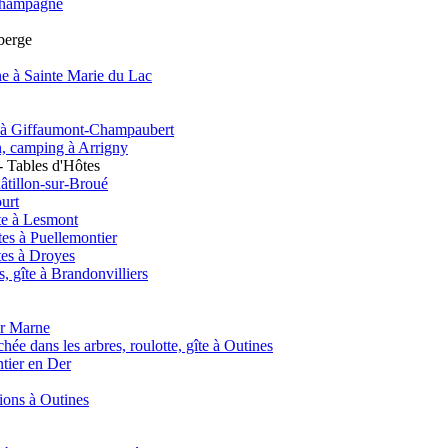
e Champagne
uberge
e à Sainte Marie du Lac
nt à Giffaumont-Champaubert
on, camping à Arrigny
 Tables d'Hôtes
âtillon-sur-Broué
urt
te à Lesmont
es à Puellemontier
tes à Droyes
 gîte à Brandonvilliers
ur Marne
hée dans les arbres, roulotte, gîte à Outines
ntier en Der
tions à Outines