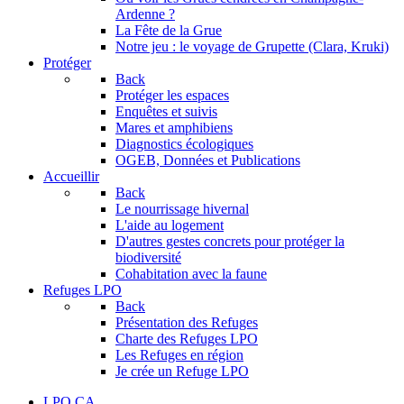
Ardenne ?
La Fête de la Grue
Notre jeu : le voyage de Grupette (Clara, Kruki)
Protéger
Back
Protéger les espaces
Enquêtes et suivis
Mares et amphibiens
Diagnostics écologiques
OGEB, Données et Publications
Accueillir
Back
Le nourrissage hivernal
L'aide au logement
D'autres gestes concrets pour protéger la
biodiversité
Cohabitation avec la faune
Refuges LPO
Back
Présentation des Refuges
Charte des Refuges LPO
Les Refuges en région
Je crée un Refuge LPO
LPO CA