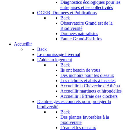
Diagnostics écologiques pour les
entreprises et les collectivités
OGEB, Données et Publications
Back
Observatoire Grand est de la
Biodiversité
Données naturalistes
Faune Grand-Est Infos
Accueillir
Back
Le nourrissage hivernal
L'aide au logement
Back
Ils ont besoin de vous
Des nichoirs pour les oiseaux
Les nichoirs et abris à insectes
Accueillir la Chêveche d'Athéna
Accueillir martinets et hirondelles
Accueillir l'Effraie des clochers
D'autres gestes concrets pour protéger la
biodiversité
Back
Des plantes favorables à la
biodiversité
L'eau et les oiseaux