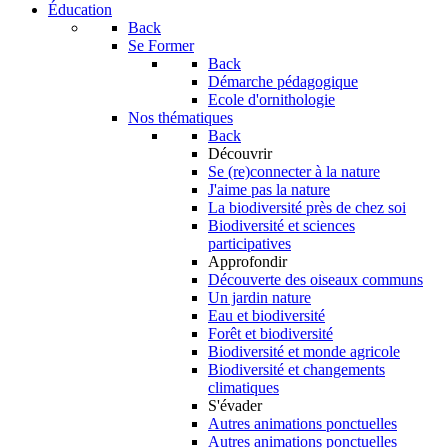
Éducation
Back
Se Former
Back
Démarche pédagogique
Ecole d'ornithologie
Nos thématiques
Back
Découvrir
Se (re)connecter à la nature
J'aime pas la nature
La biodiversité près de chez soi
Biodiversité et sciences
participatives
Approfondir
Découverte des oiseaux communs
Un jardin nature
Eau et biodiversité
Forêt et biodiversité
Biodiversité et monde agricole
Biodiversité et changements
climatiques
S'évader
Autres animations ponctuelles
Autres animations ponctuelles