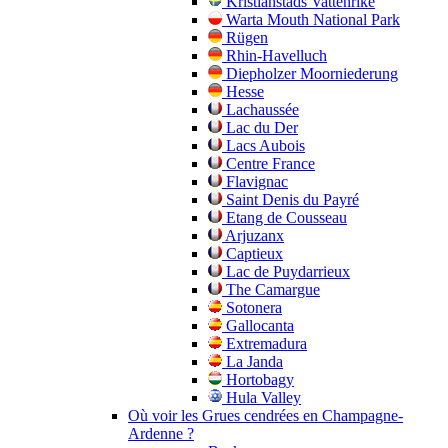
Kristianstads Vattenrike
Warta Mouth National Park
Rügen
Rhin-Havelluch
Diepholzer Moorniederung
Hesse
Lachaussée
Lac du Der
Lacs Aubois
Centre France
Flavignac
Saint Denis du Payré
Etang de Cousseau
Arjuzanx
Captieux
Lac de Puydarrieux
The Camargue
Sotonera
Gallocanta
Extremadura
La Janda
Hortobagy
Hula Valley
Où voir les Grues cendrées en Champagne-
Ardenne ?