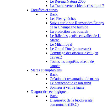
Le Réseau Natura 2000
La Trame verte et bleue, c'est quoi ?
Enquêtes et suivis
Back
Les Pies-grièches
Suivis sur le site Ramsar des Étangs
de la Champagne humide
La protection des busards
Le Râle des genêts en vallée de la
Marne
Le Milan royal
Le Grand Duc (en travaux)
Comptage des oiseaux d'eau (en
travaux)
Toutes les enquêtes oiseau de
l'année
Mares et amphibiens
Back
Création et restauration de mares
Le batrachoduc et son suivi
Sonneur à ventre jaune
Diagnostics écologiques
Back
Diagnostic de la biodiversité
communale (DBC)