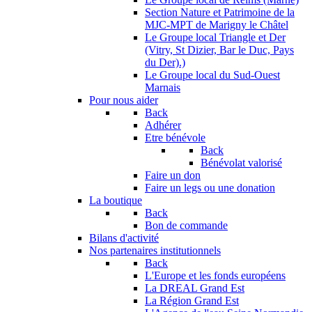
Section Nature et Patrimoine de la
MJC-MPT de Marigny le Châtel
Le Groupe local Triangle et Der
(Vitry, St Dizier, Bar le Duc, Pays
du Der).)
Le Groupe local du Sud-Ouest
Marnais
Pour nous aider
Back
Adhérer
Etre bénévole
Back
Bénévolat valorisé
Faire un don
Faire un legs ou une donation
La boutique
Back
Bon de commande
Bilans d'activité
Nos partenaires institutionnels
Back
L'Europe et les fonds européens
La DREAL Grand Est
La Région Grand Est