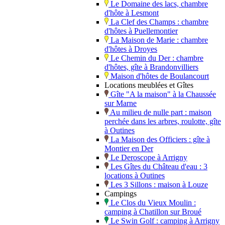
Le Domaine des lacs, chambre
d'hôte à Lesmont
La Clef des Champs : chambre
d'hôtes à Puellemontier
La Maison de Marie : chambre
d'hôtes à Droyes
Le Chemin du Der : chambre
d'hôtes, gîte à Brandonvilliers
Maison d'hôtes de Boulancourt
Locations meublées et Gîtes
Gîte "A la maison" à la Chaussée
sur Marne
Au milieu de nulle part : maison
perchée dans les arbres, roulotte, gîte
à Outines
La Maison des Officiers : gîte à
Montier en Der
Le Deroscope à Arrigny
Les Gîtes du Château d'eau : 3
locations à Outines
Les 3 Sillons : maison à Louze
Campings
Le Clos du Vieux Moulin :
camping à Chatillon sur Broué
Le Swin Golf : camping à Arrigny