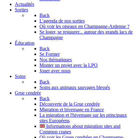
Actualités
Sorties
Back
L'agenda de nos sorties
Où voir les oiseaux en Champagne-Ardenne ?
Se loger, se restaurer... autour des grands lacs de
Champagne
Éducation
Back
Se Former
Nos thématiques
Monter un projet avec la LPO
Jouer avec nous
Soins
Back
Soins aux animaux sauvages blessés
Grue cendrée
Back
Découverte de la Grue cendrée
Migration et hivernage en France
La migration et l'hivernage sur les principaux
sites Européens
Informations about migration sites and
Common cranes
Où voir les Grues cendrées en Champagne-