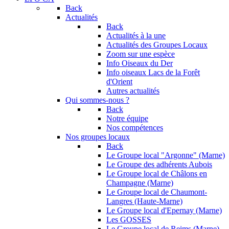
Back
Actualités
Back
Actualités à la une
Actualités des Groupes Locaux
Zoom sur une espèce
Info Oiseaux du Der
Info oiseaux Lacs de la Forêt
d'Orient
Autres actualités
Qui sommes-nous ?
Back
Notre équipe
Nos compétences
Nos groupes locaux
Back
Le Groupe local "Argonne" (Marne)
Le Groupe des adhérents Aubois
Le Groupe local de Châlons en
Champagne (Marne)
Le Groupe local de Chaumont-
Langres (Haute-Marne)
Le Groupe local d'Epernay (Marne)
Les GOSSES
Le Groupe local de Reims (Marne)