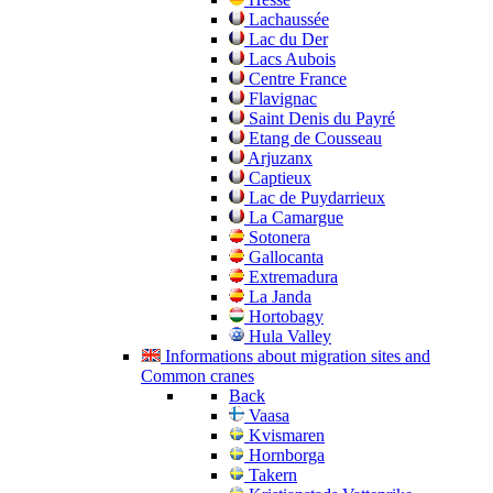
Lachaussée
Lac du Der
Lacs Aubois
Centre France
Flavignac
Saint Denis du Payré
Etang de Cousseau
Arjuzanx
Captieux
Lac de Puydarrieux
La Camargue
Sotonera
Gallocanta
Extremadura
La Janda
Hortobagy
Hula Valley
Informations about migration sites and
Common cranes
Back
Vaasa
Kvismaren
Hornborga
Takern