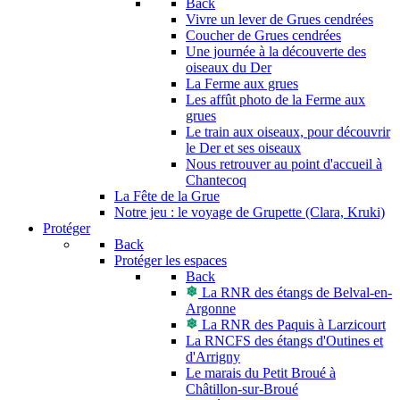
Back
Vivre un lever de Grues cendrées
Coucher de Grues cendrées
Une journée à la découverte des
oiseaux du Der
La Ferme aux grues
Les affût photo de la Ferme aux
grues
Le train aux oiseaux, pour découvrir
le Der et ses oiseaux
Nous retrouver au point d'accueil à
Chantecoq
La Fête de la Grue
Notre jeu : le voyage de Grupette (Clara, Kruki)
Protéger
Back
Protéger les espaces
Back
La RNR des étangs de Belval-en-
Argonne
La RNR des Paquis à Larzicourt
La RNCFS des étangs d'Outines et
d'Arrigny
Le marais du Petit Broué à
Châtillon-sur-Broué