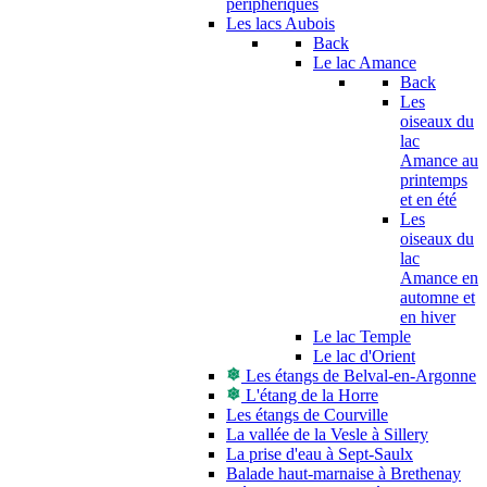
périphériques
Les lacs Aubois
Back
Le lac Amance
Back
Les
oiseaux du
lac
Amance au
printemps
et en été
Les
oiseaux du
lac
Amance en
automne et
en hiver
Le lac Temple
Le lac d'Orient
Les étangs de Belval-en-Argonne
L'étang de la Horre
Les étangs de Courville
La vallée de la Vesle à Sillery
La prise d'eau à Sept-Saulx
Balade haut-marnaise à Brethenay