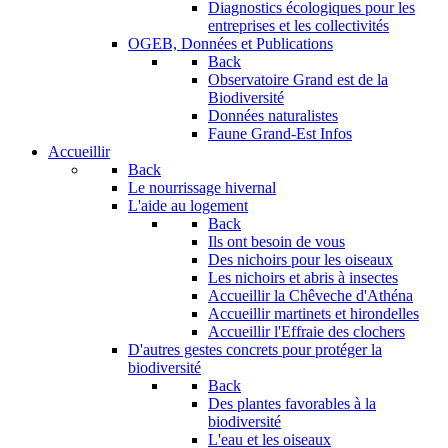
Diagnostics écologiques pour les
entreprises et les collectivités
OGEB, Données et Publications
Back
Observatoire Grand est de la
Biodiversité
Données naturalistes
Faune Grand-Est Infos
Accueillir
Back
Le nourrissage hivernal
L'aide au logement
Back
Ils ont besoin de vous
Des nichoirs pour les oiseaux
Les nichoirs et abris à insectes
Accueillir la Chêveche d'Athéna
Accueillir martinets et hirondelles
Accueillir l'Effraie des clochers
D'autres gestes concrets pour protéger la
biodiversité
Back
Des plantes favorables à la
biodiversité
L'eau et les oiseaux