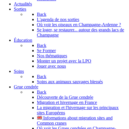
Actualités
Sorties
Back
L'agenda de nos sorties
Où voir les oiseaux en Champagne-Ardenne ?
Se loger, se restaurer... autour des grands lacs de
Champagne
Éducation
Back
Se Former
Nos thématiques
Monter un projet avec la LPO
Jouer avec nous
Soins
Back
Soins aux animaux sauvages blessés
Grue cendrée
Back
Découverte de la Grue cendrée
Migration et hivernage en France
La migration et l'hivernage sur les principaux
sites Européens
Informations about migration sites and
Common cranes
Où voir les Grues cendrées en Champagne-