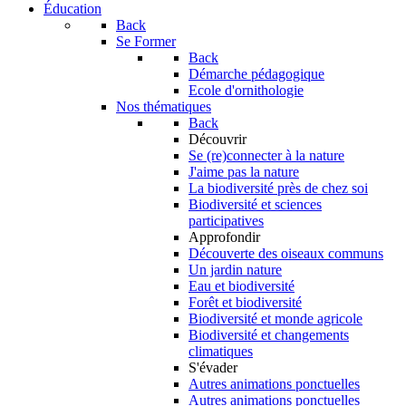
Éducation
Back
Se Former
Back
Démarche pédagogique
Ecole d'ornithologie
Nos thématiques
Back
Découvrir
Se (re)connecter à la nature
J'aime pas la nature
La biodiversité près de chez soi
Biodiversité et sciences
participatives
Approfondir
Découverte des oiseaux communs
Un jardin nature
Eau et biodiversité
Forêt et biodiversité
Biodiversité et monde agricole
Biodiversité et changements
climatiques
S'évader
Autres animations ponctuelles
Autres animations ponctuelles