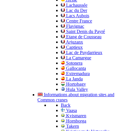
Lachaussée
Lac du Der
Lacs Aubois
Centre France
Flavignac
Saint Denis du Payré
Etang de Cousseau
Arjuzanx
Captieux
Lac de Puydarrieux
La Camargue
Sotonera
Gallocanta
Extremadura
La Janda
Hortobagy
Hula Valley
Informations about migration sites and
Common cranes
Back
Vaasa
Kvismaren
Hornborga
Takern