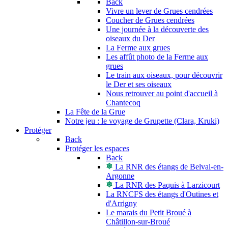
Back
Vivre un lever de Grues cendrées
Coucher de Grues cendrées
Une journée à la découverte des
oiseaux du Der
La Ferme aux grues
Les affût photo de la Ferme aux
grues
Le train aux oiseaux, pour découvrir
le Der et ses oiseaux
Nous retrouver au point d'accueil à
Chantecoq
La Fête de la Grue
Notre jeu : le voyage de Grupette (Clara, Kruki)
Protéger
Back
Protéger les espaces
Back
La RNR des étangs de Belval-en-
Argonne
La RNR des Paquis à Larzicourt
La RNCFS des étangs d'Outines et
d'Arrigny
Le marais du Petit Broué à
Châtillon-sur-Broué