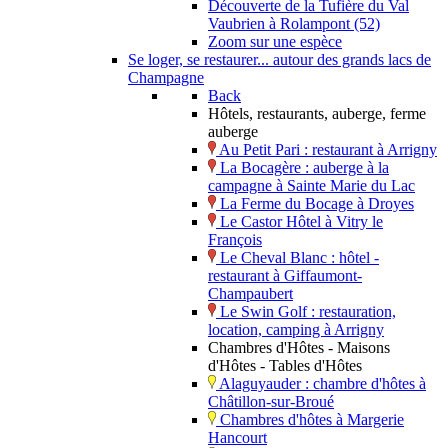
Découverte de la Tufière du Val
Vaubrien à Rolampont (52)
Zoom sur une espèce
Se loger, se restaurer... autour des grands lacs de
Champagne
Back
Hôtels, restaurants, auberge, ferme
auberge
Au Petit Pari : restaurant à Arrigny
La Bocagère : auberge à la
campagne à Sainte Marie du Lac
La Ferme du Bocage à Droyes
Le Castor Hôtel à Vitry le
François
Le Cheval Blanc : hôtel -
restaurant à Giffaumont-
Champaubert
Le Swin Golf : restauration,
location, camping à Arrigny
Chambres d'Hôtes - Maisons
d'Hôtes - Tables d'Hôtes
Alaguyauder : chambre d'hôtes à
Châtillon-sur-Broué
Chambres d'hôtes à Margerie
Hancourt