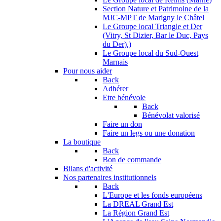
Section Nature et Patrimoine de la
MJC-MPT de Marigny le Châtel
Le Groupe local Triangle et Der
(Vitry, St Dizier, Bar le Duc, Pays
du Der).)
Le Groupe local du Sud-Ouest
Marnais
Pour nous aider
Back
Adhérer
Etre bénévole
Back
Bénévolat valorisé
Faire un don
Faire un legs ou une donation
La boutique
Back
Bon de commande
Bilans d'activité
Nos partenaires institutionnels
Back
L'Europe et les fonds européens
La DREAL Grand Est
La Région Grand Est