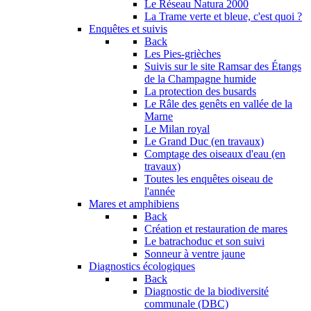
Le Réseau Natura 2000
La Trame verte et bleue, c'est quoi ?
Enquêtes et suivis
Back
Les Pies-grièches
Suivis sur le site Ramsar des Étangs
de la Champagne humide
La protection des busards
Le Râle des genêts en vallée de la
Marne
Le Milan royal
Le Grand Duc (en travaux)
Comptage des oiseaux d'eau (en
travaux)
Toutes les enquêtes oiseau de
l'année
Mares et amphibiens
Back
Création et restauration de mares
Le batrachoduc et son suivi
Sonneur à ventre jaune
Diagnostics écologiques
Back
Diagnostic de la biodiversité
communale (DBC)