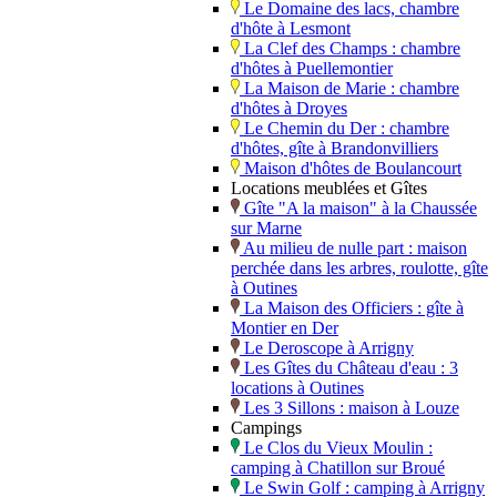
Le Domaine des lacs, chambre
d'hôte à Lesmont
La Clef des Champs : chambre
d'hôtes à Puellemontier
La Maison de Marie : chambre
d'hôtes à Droyes
Le Chemin du Der : chambre
d'hôtes, gîte à Brandonvilliers
Maison d'hôtes de Boulancourt
Locations meublées et Gîtes
Gîte "A la maison" à la Chaussée
sur Marne
Au milieu de nulle part : maison
perchée dans les arbres, roulotte, gîte
à Outines
La Maison des Officiers : gîte à
Montier en Der
Le Deroscope à Arrigny
Les Gîtes du Château d'eau : 3
locations à Outines
Les 3 Sillons : maison à Louze
Campings
Le Clos du Vieux Moulin :
camping à Chatillon sur Broué
Le Swin Golf : camping à Arrigny