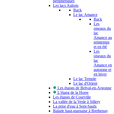
périphériques
Les lacs Aubois
Back
Le lac Amance
Back
Les
oiseaux du
lac
Amance au
printemps
et en été
Les
oiseaux du
lac
Amance en
automne et
en hiver
Le lac Temple
Le lac d'Orient
Les étangs de Belval-en-Argonne
L'étang de la Horre
Les étangs de Courville
La vallée de la Vesle à Sillery
La prise d'eau à Sept-Saulx
Balade haut-marnaise à Brethenay