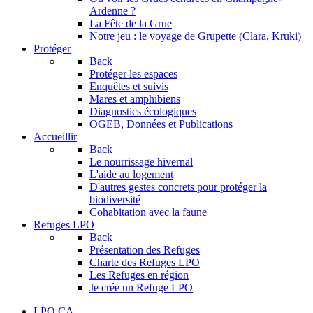
Ardenne ?
La Fête de la Grue
Notre jeu : le voyage de Grupette (Clara, Kruki)
Protéger
Back
Protéger les espaces
Enquêtes et suivis
Mares et amphibiens
Diagnostics écologiques
OGEB, Données et Publications
Accueillir
Back
Le nourrissage hivernal
L'aide au logement
D'autres gestes concrets pour protéger la
biodiversité
Cohabitation avec la faune
Refuges LPO
Back
Présentation des Refuges
Charte des Refuges LPO
Les Refuges en région
Je crée un Refuge LPO
LPO CA