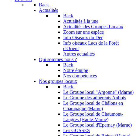
Back
Actualités
Back
Actualités à la une
Actualités des Groupes Locaux
Zoom sur une espèce
Info Oiseaux du Der
Info oiseaux Lacs de la Forêt
d'Orient
Autres actualités
Qui sommes-nous ?
Back
Notre équipe
Nos compétences
Nos groupes locaux
Back
Le Groupe local "Argonne" (Marne)
Le Groupe des adhérents Aubois
Le Groupe local de Châlons en
Champagne (Marne)
Le Groupe local de Chaumont-
Langres (Haute-Marne)
Le Groupe local d'Epernay (Marne)
Les GOSSES
Le Groupe local de Reims (Marne)