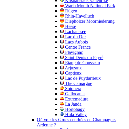
Kristianstads Vattenrike
Warta Mouth National Park
Rügen
Rhin-Havelluch
Diepholzer Moorniederung
Hesse
Lachaussée
Lac du Der
Lacs Aubois
Centre France
Flavignac
Saint Denis du Payré
Etang de Cousseau
Arjuzanx
Captieux
Lac de Puydarrieux
The Camargue
Sotonera
Gallocanta
Extremadura
La Janda
Hortobagy
Hula Valley
Où voir les Grues cendrées en Champagne-
Ardenne ?