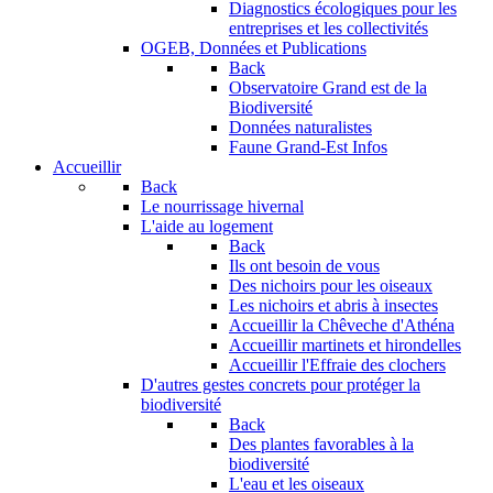
Diagnostics écologiques pour les
entreprises et les collectivités
OGEB, Données et Publications
Back
Observatoire Grand est de la
Biodiversité
Données naturalistes
Faune Grand-Est Infos
Accueillir
Back
Le nourrissage hivernal
L'aide au logement
Back
Ils ont besoin de vous
Des nichoirs pour les oiseaux
Les nichoirs et abris à insectes
Accueillir la Chêveche d'Athéna
Accueillir martinets et hirondelles
Accueillir l'Effraie des clochers
D'autres gestes concrets pour protéger la
biodiversité
Back
Des plantes favorables à la
biodiversité
L'eau et les oiseaux