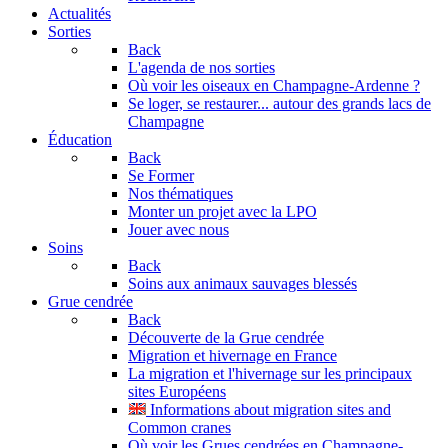
Actualités
Sorties
Back
L'agenda de nos sorties
Où voir les oiseaux en Champagne-Ardenne ?
Se loger, se restaurer... autour des grands lacs de
Champagne
Éducation
Back
Se Former
Nos thématiques
Monter un projet avec la LPO
Jouer avec nous
Soins
Back
Soins aux animaux sauvages blessés
Grue cendrée
Back
Découverte de la Grue cendrée
Migration et hivernage en France
La migration et l'hivernage sur les principaux
sites Européens
Informations about migration sites and
Common cranes
Où voir les Grues cendrées en Champagne-