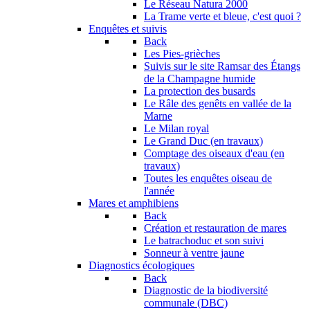
Le Réseau Natura 2000
La Trame verte et bleue, c'est quoi ?
Enquêtes et suivis
Back
Les Pies-grièches
Suivis sur le site Ramsar des Étangs
de la Champagne humide
La protection des busards
Le Râle des genêts en vallée de la
Marne
Le Milan royal
Le Grand Duc (en travaux)
Comptage des oiseaux d'eau (en
travaux)
Toutes les enquêtes oiseau de
l'année
Mares et amphibiens
Back
Création et restauration de mares
Le batrachoduc et son suivi
Sonneur à ventre jaune
Diagnostics écologiques
Back
Diagnostic de la biodiversité
communale (DBC)