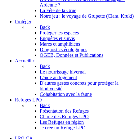
Ardenne ?
La Fête de la Grue
Notre jeu : le voyage de Grupette (Clara, Kruki)
Protéger
Back
Protéger les espaces
Enquêtes et suivis
Mares et amphibiens
Diagnostics écologiques
OGEB, Données et Publications
Accueillir
Back
Le nourrissage hivernal
L'aide au logement
D'autres gestes concrets pour protéger la
biodiversité
Cohabitation avec la faune
Refuges LPO
Back
Présentation des Refuges
Charte des Refuges LPO
Les Refuges en région
Je crée un Refuge LPO
LPO CA