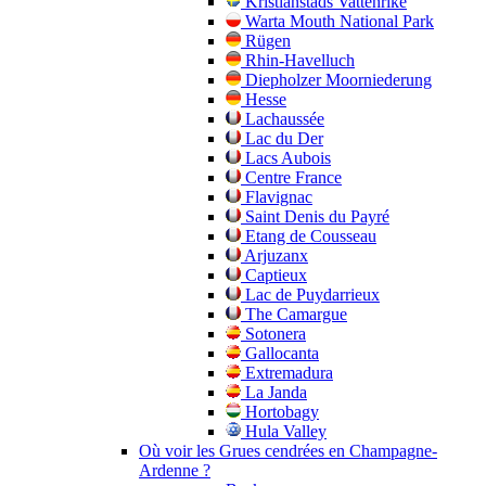
Kristianstads Vattenrike
Warta Mouth National Park
Rügen
Rhin-Havelluch
Diepholzer Moorniederung
Hesse
Lachaussée
Lac du Der
Lacs Aubois
Centre France
Flavignac
Saint Denis du Payré
Etang de Cousseau
Arjuzanx
Captieux
Lac de Puydarrieux
The Camargue
Sotonera
Gallocanta
Extremadura
La Janda
Hortobagy
Hula Valley
Où voir les Grues cendrées en Champagne-
Ardenne ?