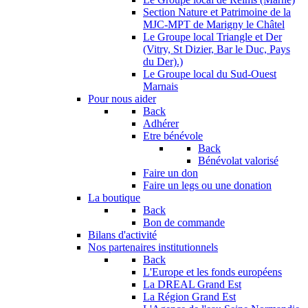
Section Nature et Patrimoine de la
MJC-MPT de Marigny le Châtel
Le Groupe local Triangle et Der
(Vitry, St Dizier, Bar le Duc, Pays
du Der).)
Le Groupe local du Sud-Ouest
Marnais
Pour nous aider
Back
Adhérer
Etre bénévole
Back
Bénévolat valorisé
Faire un don
Faire un legs ou une donation
La boutique
Back
Bon de commande
Bilans d'activité
Nos partenaires institutionnels
Back
L'Europe et les fonds européens
La DREAL Grand Est
La Région Grand Est