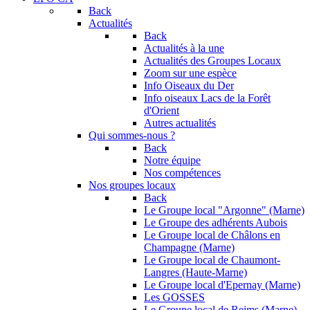
Back
Actualités
Back
Actualités à la une
Actualités des Groupes Locaux
Zoom sur une espèce
Info Oiseaux du Der
Info oiseaux Lacs de la Forêt
d'Orient
Autres actualités
Qui sommes-nous ?
Back
Notre équipe
Nos compétences
Nos groupes locaux
Back
Le Groupe local "Argonne" (Marne)
Le Groupe des adhérents Aubois
Le Groupe local de Châlons en
Champagne (Marne)
Le Groupe local de Chaumont-
Langres (Haute-Marne)
Le Groupe local d'Epernay (Marne)
Les GOSSES
Le Groupe local de Reims (Marne)