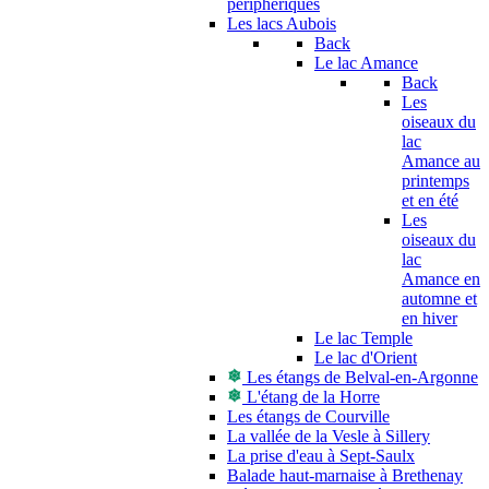
périphériques
Les lacs Aubois
Back
Le lac Amance
Back
Les
oiseaux du
lac
Amance au
printemps
et en été
Les
oiseaux du
lac
Amance en
automne et
en hiver
Le lac Temple
Le lac d'Orient
Les étangs de Belval-en-Argonne
L'étang de la Horre
Les étangs de Courville
La vallée de la Vesle à Sillery
La prise d'eau à Sept-Saulx
Balade haut-marnaise à Brethenay