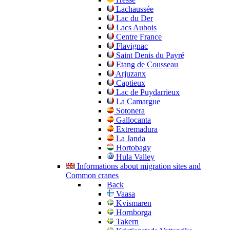
Lachaussée
Lac du Der
Lacs Aubois
Centre France
Flavignac
Saint Denis du Payré
Etang de Cousseau
Arjuzanx
Captieux
Lac de Puydarrieux
La Camargue
Sotonera
Gallocanta
Extremadura
La Janda
Hortobagy
Hula Valley
Informations about migration sites and
Common cranes
Back
Vaasa
Kvismaren
Hornborga
Takern