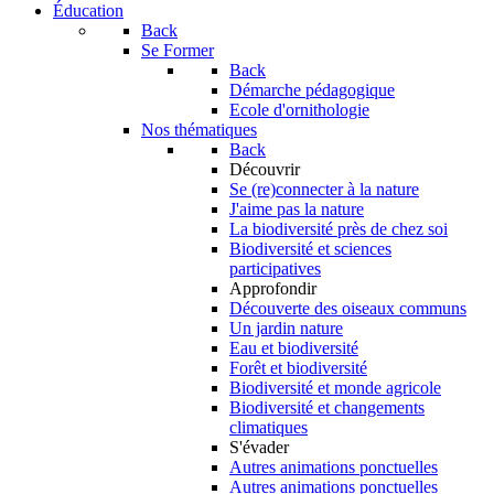
Éducation
Back
Se Former
Back
Démarche pédagogique
Ecole d'ornithologie
Nos thématiques
Back
Découvrir
Se (re)connecter à la nature
J'aime pas la nature
La biodiversité près de chez soi
Biodiversité et sciences
participatives
Approfondir
Découverte des oiseaux communs
Un jardin nature
Eau et biodiversité
Forêt et biodiversité
Biodiversité et monde agricole
Biodiversité et changements
climatiques
S'évader
Autres animations ponctuelles
Autres animations ponctuelles