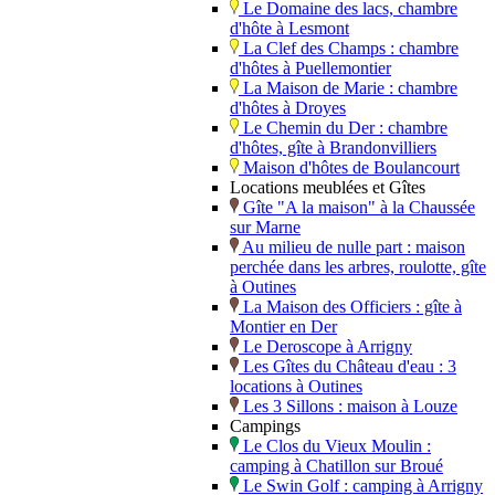
Le Domaine des lacs, chambre
d'hôte à Lesmont
La Clef des Champs : chambre
d'hôtes à Puellemontier
La Maison de Marie : chambre
d'hôtes à Droyes
Le Chemin du Der : chambre
d'hôtes, gîte à Brandonvilliers
Maison d'hôtes de Boulancourt
Locations meublées et Gîtes
Gîte "A la maison" à la Chaussée
sur Marne
Au milieu de nulle part : maison
perchée dans les arbres, roulotte, gîte
à Outines
La Maison des Officiers : gîte à
Montier en Der
Le Deroscope à Arrigny
Les Gîtes du Château d'eau : 3
locations à Outines
Les 3 Sillons : maison à Louze
Campings
Le Clos du Vieux Moulin :
camping à Chatillon sur Broué
Le Swin Golf : camping à Arrigny