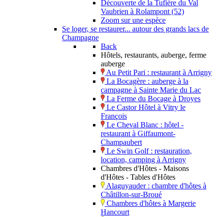
Découverte de la Tufière du Val
Vaubrien à Rolampont (52)
Zoom sur une espèce
Se loger, se restaurer... autour des grands lacs de
Champagne
Back
Hôtels, restaurants, auberge, ferme
auberge
Au Petit Pari : restaurant à Arrigny
La Bocagère : auberge à la
campagne à Sainte Marie du Lac
La Ferme du Bocage à Droyes
Le Castor Hôtel à Vitry le
François
Le Cheval Blanc : hôtel -
restaurant à Giffaumont-
Champaubert
Le Swin Golf : restauration,
location, camping à Arrigny
Chambres d'Hôtes - Maisons
d'Hôtes - Tables d'Hôtes
Alaguyauder : chambre d'hôtes à
Châtillon-sur-Broué
Chambres d'hôtes à Margerie
Hancourt