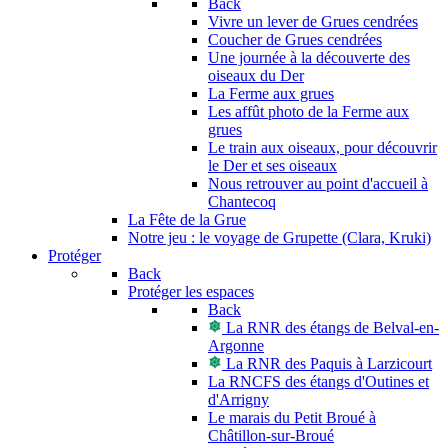
Back
Vivre un lever de Grues cendrées
Coucher de Grues cendrées
Une journée à la découverte des
oiseaux du Der
La Ferme aux grues
Les affût photo de la Ferme aux
grues
Le train aux oiseaux, pour découvrir
le Der et ses oiseaux
Nous retrouver au point d'accueil à
Chantecoq
La Fête de la Grue
Notre jeu : le voyage de Grupette (Clara, Kruki)
Protéger
Back
Protéger les espaces
Back
La RNR des étangs de Belval-en-
Argonne
La RNR des Paquis à Larzicourt
La RNCFS des étangs d'Outines et
d'Arrigny
Le marais du Petit Broué à
Châtillon-sur-Broué