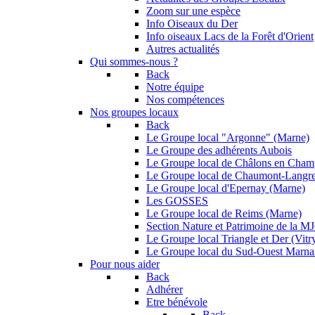
Zoom sur une espèce
Info Oiseaux du Der
Info oiseaux Lacs de la Forêt d'Orient
Autres actualités
Qui sommes-nous ?
Back
Notre équipe
Nos compétences
Nos groupes locaux
Back
Le Groupe local "Argonne" (Marne)
Le Groupe des adhérents Aubois
Le Groupe local de Châlons en Cha
Le Groupe local de Chaumont-Langr
Le Groupe local d'Epernay (Marne)
Les GOSSES
Le Groupe local de Reims (Marne)
Section Nature et Patrimoine de la 
Le Groupe local Triangle et Der (Vitry
Le Groupe local du Sud-Ouest Marna
Pour nous aider
Back
Adhérer
Etre bénévole
Back