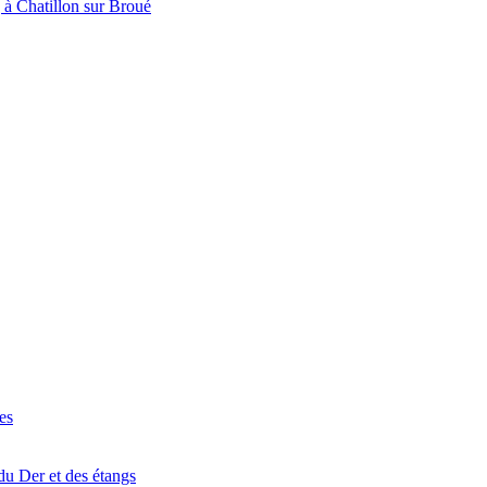
à Chatillon sur Broué
es
du Der et des étangs