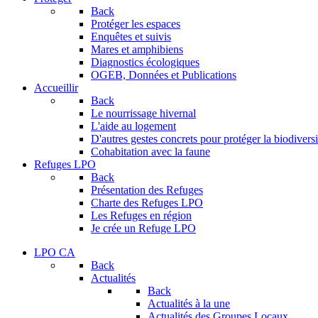
Back
Protéger les espaces
Enquêtes et suivis
Mares et amphibiens
Diagnostics écologiques
OGEB, Données et Publications
Accueillir
Back
Le nourrissage hivernal
L'aide au logement
D'autres gestes concrets pour protéger la biodiversi
Cohabitation avec la faune
Refuges LPO
Back
Présentation des Refuges
Charte des Refuges LPO
Les Refuges en région
Je crée un Refuge LPO
LPO CA
Back
Actualités
Back
Actualités à la une
Actualités des Groupes Locaux