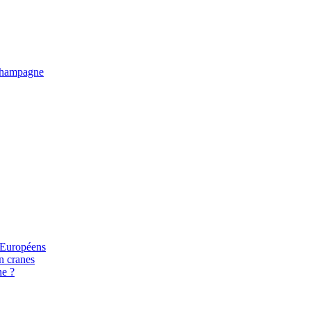
e Champagne
s Européens
n cranes
ne ?