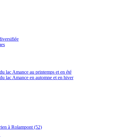
versifiée
ues
du lac Amance au printemps et en été
du lac Amance en automne et en hiver
rien à Rolampont (52)