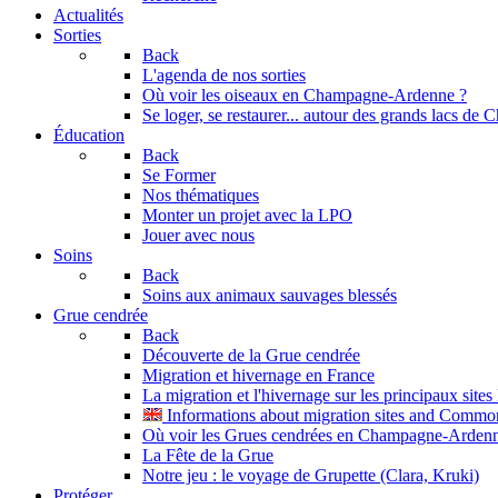
Actualités
Sorties
Back
L'agenda de nos sorties
Où voir les oiseaux en Champagne-Ardenne ?
Se loger, se restaurer... autour des grands lacs d
Éducation
Back
Se Former
Nos thématiques
Monter un projet avec la LPO
Jouer avec nous
Soins
Back
Soins aux animaux sauvages blessés
Grue cendrée
Back
Découverte de la Grue cendrée
Migration et hivernage en France
La migration et l'hivernage sur les principaux site
Informations about migration sites and Commo
Où voir les Grues cendrées en Champagne-Arden
La Fête de la Grue
Notre jeu : le voyage de Grupette (Clara, Kruki)
Protéger