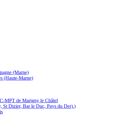
mpagne (Marne)
es (Haute-Marne)
MJC-MPT de Marigny le Châtel
, St Dizier, Bar le Duc, Pays du Der).)
is