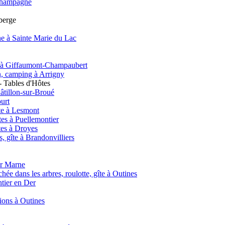
e Champagne
uberge
e à Sainte Marie du Lac
nt à Giffaumont-Champaubert
on, camping à Arrigny
 Tables d'Hôtes
âtillon-sur-Broué
urt
te à Lesmont
es à Puellemontier
tes à Droyes
 gîte à Brandonvilliers
ur Marne
hée dans les arbres, roulotte, gîte à Outines
ntier en Der
tions à Outines