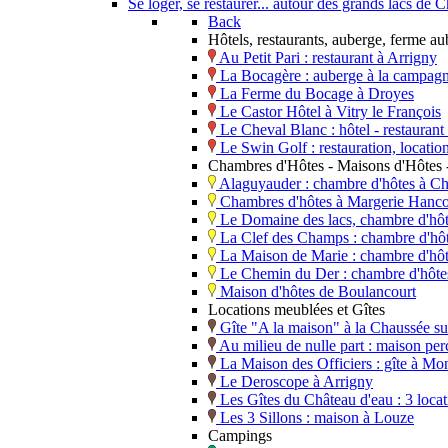
Se loger, se restaurer... autour des grands lacs d
Back
Hôtels, restaurants, auberge, ferme a
Au Petit Pari : restaurant à Arrigny
La Bocagère : auberge à la campagn
La Ferme du Bocage à Droyes
Le Castor Hôtel à Vitry le François
Le Cheval Blanc : hôtel - restaura
Le Swin Golf : restauration, locati
Chambres d'Hôtes - Maisons d'Hôtes -
Alaguyauder : chambre d'hôtes à Ch
Chambres d'hôtes à Margerie Hanco
Le Domaine des lacs, chambre d'hô
La Clef des Champs : chambre d'hôt
La Maison de Marie : chambre d'hô
Le Chemin du Der : chambre d'hôtes,
Maison d'hôtes de Boulancourt
Locations meublées et Gîtes
Gîte "A la maison" à la Chaussée s
Au milieu de nulle part : maison perc
La Maison des Officiers : gîte à Mo
Le Deroscope à Arrigny
Les Gîtes du Château d'eau : 3 loca
Les 3 Sillons : maison à Louze
Campings