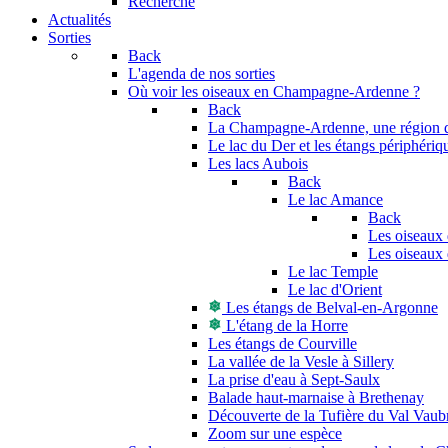
Recherche
Actualités
Sorties
Back
L'agenda de nos sorties
Où voir les oiseaux en Champagne-Ardenne ?
Back
La Champagne-Ardenne, une région di
Le lac du Der et les étangs périphériq
Les lacs Aubois
Back
Le lac Amance
Back
Les oiseaux 
Les oiseaux 
Le lac Temple
Le lac d'Orient
Les étangs de Belval-en-Argonne
L'étang de la Horre
Les étangs de Courville
La vallée de la Vesle à Sillery
La prise d'eau à Sept-Saulx
Balade haut-marnaise à Brethenay
Découverte de la Tufière du Val Vaub
Zoom sur une espèce