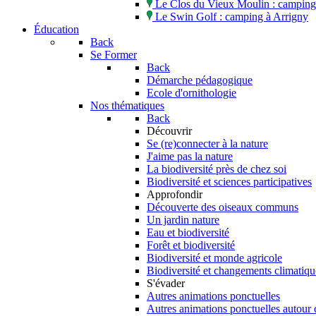
Le Clos du Vieux Moulin : camping 
Le Swin Golf : camping à Arrigny
Éducation
Back
Se Former
Back
Démarche pédagogique
Ecole d'ornithologie
Nos thématiques
Back
Découvrir
Se (re)connecter à la nature
J'aime pas la nature
La biodiversité près de chez soi
Biodiversité et sciences participatives
Approfondir
Découverte des oiseaux communs
Un jardin nature
Eau et biodiversité
Forêt et biodiversité
Biodiversité et monde agricole
Biodiversité et changements climatiqu
S'évader
Autres animations ponctuelles
Autres animations ponctuelles autour 