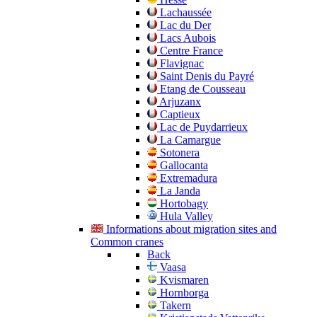
Lachaussée
Lac du Der
Lacs Aubois
Centre France
Flavignac
Saint Denis du Payré
Etang de Cousseau
Arjuzanx
Captieux
Lac de Puydarrieux
La Camargue
Sotonera
Gallocanta
Extremadura
La Janda
Hortobagy
Hula Valley
Informations about migration sites and
Common cranes
Back
Vaasa
Kvismaren
Hornborga
Takern