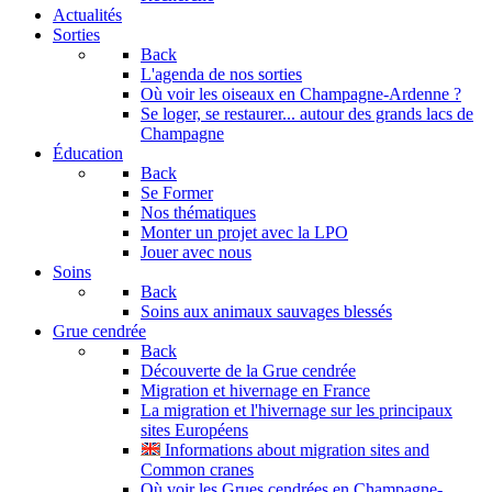
Actualités
Sorties
Back
L'agenda de nos sorties
Où voir les oiseaux en Champagne-Ardenne ?
Se loger, se restaurer... autour des grands lacs de
Champagne
Éducation
Back
Se Former
Nos thématiques
Monter un projet avec la LPO
Jouer avec nous
Soins
Back
Soins aux animaux sauvages blessés
Grue cendrée
Back
Découverte de la Grue cendrée
Migration et hivernage en France
La migration et l'hivernage sur les principaux
sites Européens
Informations about migration sites and
Common cranes
Où voir les Grues cendrées en Champagne-