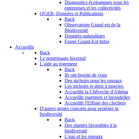
Diagnostics écologiques pour les
entreprises et les collectivités
OGEB, Données et Publications
Back
Observatoire Grand est de la
Biodiversité
Données naturalistes
Faune Grand-Est Infos
Accueillir
Back
Le nourrissage hivernal
L'aide au logement
Back
Ils ont besoin de vous
Des nichoirs pour les oiseaux
Les nichoirs et abris à insectes
Accueillir la Chêveche d'Athéna
Accueillir martinets et hirondelles
Accueillir l'Effraie des clochers
D'autres gestes concrets pour protéger la
biodiversité
Back
Des plantes favorables à la
biodiversité
L'eau et les oiseaux