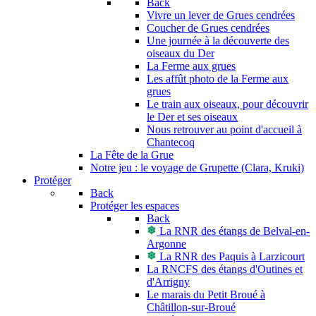
Back
Vivre un lever de Grues cendrées
Coucher de Grues cendrées
Une journée à la découverte des
oiseaux du Der
La Ferme aux grues
Les affût photo de la Ferme aux
grues
Le train aux oiseaux, pour découvrir
le Der et ses oiseaux
Nous retrouver au point d'accueil à
Chantecoq
La Fête de la Grue
Notre jeu : le voyage de Grupette (Clara, Kruki)
Protéger
Back
Protéger les espaces
Back
La RNR des étangs de Belval-en-
Argonne
La RNR des Paquis à Larzicourt
La RNCFS des étangs d'Outines et
d'Arrigny
Le marais du Petit Broué à
Châtillon-sur-Broué