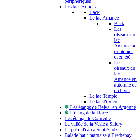
périphériques
Les lacs Aubois
Back
Le lac Amance
Back
Les
oiseaux du
lac
Amance au
printemps
et en été
Les
oiseaux du
lac
Amance en
automne et
en hiver
Le lac Temple
Le lac d'Orient
Les étangs de Belval-en-Argonne
L'étang de la Horre
Les étangs de Courville
La vallée de la Vesle à Sillery
La prise d'eau à Sept-Saulx
Balade haut-marnaise à Brethenay