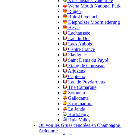
Kristianstads Vattenrike
Warta Mouth National Park
Rügen
Rhin-Havelluch
Diepholzer Moorniederung
Hesse
Lachaussée
Lac du Der
Lacs Aubois
Centre France
Flavignac
Saint Denis du Payré
Etang de Cousseau
Arjuzanx
Captieux
Lac de Puydarrieux
The Camargue
Sotonera
Gallocanta
Extremadura
La Janda
Hortobagy
Hula Valley
Où voir les Grues cendrées en Champagne-
Ardenne ?