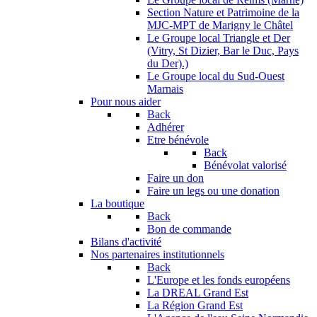
Section Nature et Patrimoine de la
MJC-MPT de Marigny le Châtel
Le Groupe local Triangle et Der
(Vitry, St Dizier, Bar le Duc, Pays
du Der).)
Le Groupe local du Sud-Ouest
Marnais
Pour nous aider
Back
Adhérer
Etre bénévole
Back
Bénévolat valorisé
Faire un don
Faire un legs ou une donation
La boutique
Back
Bon de commande
Bilans d'activité
Nos partenaires institutionnels
Back
L'Europe et les fonds européens
La DREAL Grand Est
La Région Grand Est