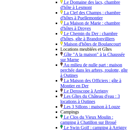
Le Domaine des lacs, chambre
d'hôte à Lesmont
La Clef des Champs : chambre
d'hôtes à Puellemontier
La Maison de Marie : chambre
d'hôtes à Droyes
Le Chemin du Der : chambre
d'hôtes, gîte à Brandonvilliers
Maison d'hôtes de Boulancourt
Locations meublées et Gîtes
Gîte "A la maison" à la Chaussée
sur Marne
Au milieu de nulle part : maison
perchée dans les arbres, roulotte, gîte
à Outines
La Maison des Officiers : gîte à
Montier en Der
Le Deroscope à Arrigny
Les Gîtes du Château d'eau : 3
locations à Outines
Les 3 Sillons : maison à Louze
Campings
Le Clos du Vieux Moulin :
camping à Chatillon sur Broué
Le Swin Golf : camping à Arrigny