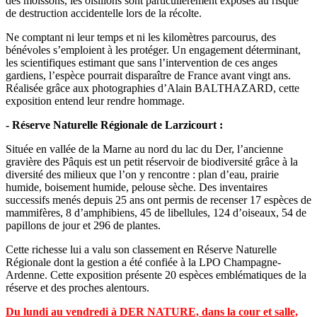
des moissons, les oisillons sont particulièrement exposés au risque
de destruction accidentelle lors de la récolte.
Ne comptant ni leur temps et ni les kilomètres parcourus, des
bénévoles s’emploient à les protéger. Un engagement déterminant,
les scientifiques estimant que sans l’intervention de ces anges
gardiens, l’espèce pourrait disparaître de France avant vingt ans.
Réalisée grâce aux photographies d’Alain BALTHAZARD, cette
exposition entend leur rendre hommage.
- Réserve Naturelle Régionale de Larzicourt :
Située en vallée de la Marne au nord du lac du Der, l’ancienne
gravière des Pâquis est un petit réservoir de biodiversité grâce à la
diversité des milieux que l’on y rencontre : plan d’eau, prairie
humide, boisement humide, pelouse sèche. Des inventaires
successifs menés depuis 25 ans ont permis de recenser 17 espèces de
mammifères, 8 d’amphibiens, 45 de libellules, 124 d’oiseaux, 54 de
papillons de jour et 296 de plantes.
Cette richesse lui a valu son classement en Réserve Naturelle
Régionale dont la gestion a été confiée à la LPO Champagne-
Ardenne. Cette exposition présente 20 espèces emblématiques de la
réserve et des proches alentours.
Du lundi au vendredi à DER NATURE, dans la cour et salle,