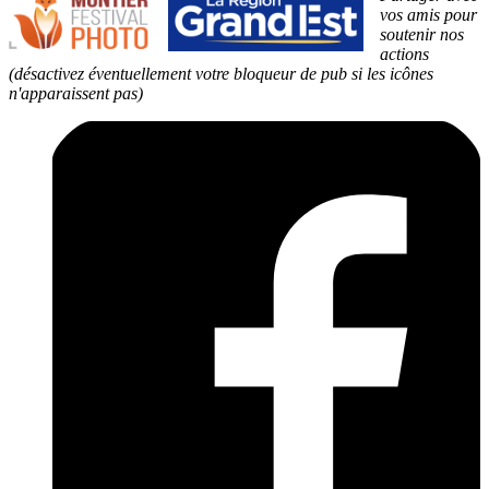
vos amis pour
soutenir nos
actions
(désactivez éventuellement votre bloqueur de pub si les icônes
n'apparaissent pas)