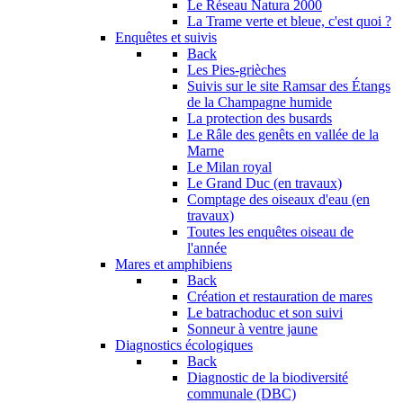
Le Réseau Natura 2000
La Trame verte et bleue, c'est quoi ?
Enquêtes et suivis
Back
Les Pies-grièches
Suivis sur le site Ramsar des Étangs
de la Champagne humide
La protection des busards
Le Râle des genêts en vallée de la
Marne
Le Milan royal
Le Grand Duc (en travaux)
Comptage des oiseaux d'eau (en
travaux)
Toutes les enquêtes oiseau de
l'année
Mares et amphibiens
Back
Création et restauration de mares
Le batrachoduc et son suivi
Sonneur à ventre jaune
Diagnostics écologiques
Back
Diagnostic de la biodiversité
communale (DBC)