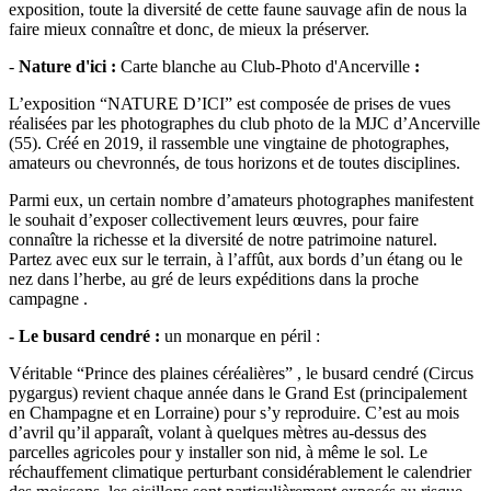
exposition, toute la diversité de cette faune sauvage afin de nous la
faire mieux connaître et donc, de mieux la préserver.
-
Nature d'ici :
Carte blanche au Club-Photo d'Ancerville
:
L’exposition “NATURE D’ICI” est composée de prises de vues
réalisées par les photographes du club photo de la MJC d’Ancerville
(55). Créé en 2019, il rassemble une vingtaine de photographes,
amateurs ou chevronnés, de tous horizons et de toutes disciplines.
Parmi eux, un certain nombre d’amateurs photographes manifestent
le souhait d’exposer collectivement leurs œuvres, pour faire
connaître la richesse et la diversité de notre patrimoine naturel.
Partez avec eux sur le terrain, à l’affût, aux bords d’un étang ou le
nez dans l’herbe, au gré de leurs expéditions dans la proche
campagne .
- Le busard cendré :
un monarque en péril :
Véritable “Prince des plaines céréalières” , le busard cendré (Circus
pygargus) revient chaque année dans le Grand Est (principalement
en Champagne et en Lorraine) pour s’y reproduire. C’est au mois
d’avril qu’il apparaît, volant à quelques mètres au-dessus des
parcelles agricoles pour y installer son nid, à même le sol. Le
réchauffement climatique perturbant considérablement le calendrier