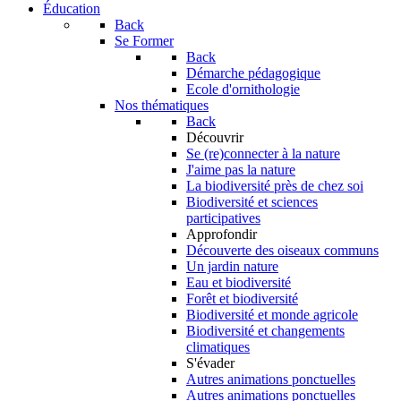
Éducation
Back
Se Former
Back
Démarche pédagogique
Ecole d'ornithologie
Nos thématiques
Back
Découvrir
Se (re)connecter à la nature
J'aime pas la nature
La biodiversité près de chez soi
Biodiversité et sciences
participatives
Approfondir
Découverte des oiseaux communs
Un jardin nature
Eau et biodiversité
Forêt et biodiversité
Biodiversité et monde agricole
Biodiversité et changements
climatiques
S'évader
Autres animations ponctuelles
Autres animations ponctuelles