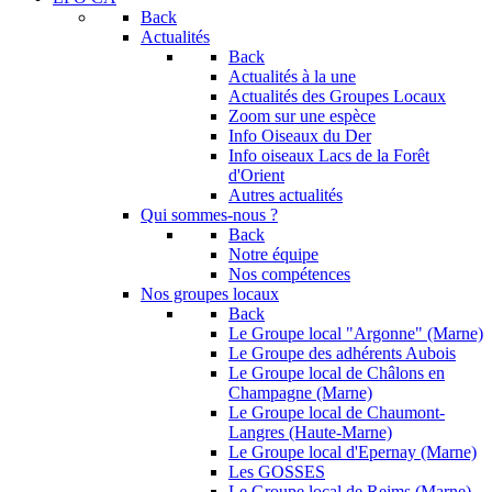
Back
Actualités
Back
Actualités à la une
Actualités des Groupes Locaux
Zoom sur une espèce
Info Oiseaux du Der
Info oiseaux Lacs de la Forêt
d'Orient
Autres actualités
Qui sommes-nous ?
Back
Notre équipe
Nos compétences
Nos groupes locaux
Back
Le Groupe local "Argonne" (Marne)
Le Groupe des adhérents Aubois
Le Groupe local de Châlons en
Champagne (Marne)
Le Groupe local de Chaumont-
Langres (Haute-Marne)
Le Groupe local d'Epernay (Marne)
Les GOSSES
Le Groupe local de Reims (Marne)