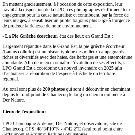
En mettant gracieusement, à l’occasion de cette exposition, leur
travail à la disposition de la LPO, ces photographes réaffirment leur
engagement pour la cause naturaliste et contribuent, par la force de
leurs images, à sensibiliser un public toujours plus large à l’urgence
de protéger la richesse de notre environnement.
- La Pie Grièche écorcheur,
état des lieux en Grand Est
:
Largement répandue dans le Grand Est, la pie-grièche écorcheur
(Lanius collurio) est un oiseau typique des milieux campagnards
riches et diversifiés avec des haies, des herbages et une entomofaune
abondante. Afin de mieux connaître l’évolution de ses effectifs, la
LPO Grand Est a coordonné un nouvel inventaire en 2025 afin
d’actualiser la répartition de l’espèce à l’échelle du territoire
régional.
Au total sont plus de
200 photos
qui sont à découvrir en cheminant
depuis le rond-point de Chantecoq le long du chemin qui mène à
Der Nature.
Lieux de l'exposition:
LPO Champagne Ardenne, Der Nature, et observatoire, site de
Chantecoq. GPS: 48°34'10"N - 4°42'2"E (seul rond point entre
Giffaumont et Arrigny) Parkings obligatoires.