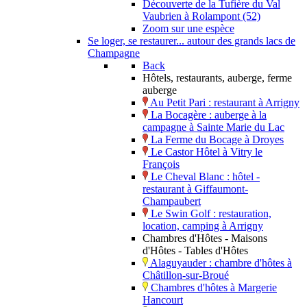
Découverte de la Tufière du Val
Vaubrien à Rolampont (52)
Zoom sur une espèce
Se loger, se restaurer... autour des grands lacs de
Champagne
Back
Hôtels, restaurants, auberge, ferme
auberge
Au Petit Pari : restaurant à Arrigny
La Bocagère : auberge à la
campagne à Sainte Marie du Lac
La Ferme du Bocage à Droyes
Le Castor Hôtel à Vitry le
François
Le Cheval Blanc : hôtel -
restaurant à Giffaumont-
Champaubert
Le Swin Golf : restauration,
location, camping à Arrigny
Chambres d'Hôtes - Maisons
d'Hôtes - Tables d'Hôtes
Alaguyauder : chambre d'hôtes à
Châtillon-sur-Broué
Chambres d'hôtes à Margerie
Hancourt