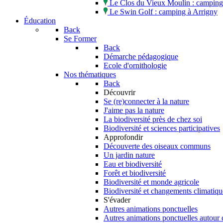
Le Clos du Vieux Moulin : camping 
Le Swin Golf : camping à Arrigny
Éducation
Back
Se Former
Back
Démarche pédagogique
Ecole d'ornithologie
Nos thématiques
Back
Découvrir
Se (re)connecter à la nature
J'aime pas la nature
La biodiversité près de chez soi
Biodiversité et sciences participatives
Approfondir
Découverte des oiseaux communs
Un jardin nature
Eau et biodiversité
Forêt et biodiversité
Biodiversité et monde agricole
Biodiversité et changements climatiqu
S'évader
Autres animations ponctuelles
Autres animations ponctuelles autour 