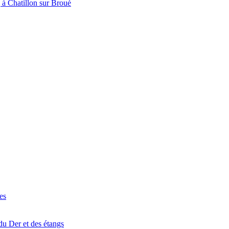
à Chatillon sur Broué
es
du Der et des étangs