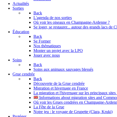
Actualités
Sorties
Back
L'agenda de nos sorties
Où voir les oiseaux en Champagne-Ardenne ?
Se loger, se restaurer... autour des grands lacs d
Éducation
Back
Se Former
Nos thématiques
Monter un projet avec la LPO
Jouer avec nous
Soins
Back
Soins aux animaux sauvages blessés
Grue cendrée
Back
Découverte de la Grue cendrée
Migration et hivernage en France
La migration et l'hivernage sur les principaux site
Informations about migration sites and Commo
Où voir les Grues cendrées en Champagne-Arden
La Fête de la Grue
Notre jeu : le voyage de Grupette (Clara, Kruki)
Protéger