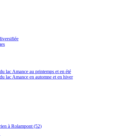
versifiée
ues
du lac Amance au printemps et en été
du lac Amance en automne et en hiver
rien à Rolampont (52)