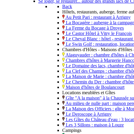
Se loger, se restaurer... autour des grands lacs d
Back
Hôtels, restaurants, auberge, ferme a
Au Petit Pari : restaurant à Arrigny
La Bocagère : auberge à la campagn
La Ferme du Bocage à Droyes
Le Castor Hôtel à Vitry le François
Le Cheval Blanc : hôtel - restaura
Le Swin Golf : restauration, locati
Chambres d'Hôtes - Maisons d'Hôtes -
Alaguyauder : chambre d'hôtes à Ch
Chambres d'hôtes à Margerie Hanco
Le Domaine des lacs, chambre d'hô
La Clef des Champs : chambre d'hôt
La Maison de Marie : chambre d'hô
Le Chemin du Der : chambre d'hôtes,
Maison d'hôtes de Boulancourt
Locations meublées et Gîtes
Gîte "A la maison" à la Chaussée s
Au milieu de nulle part : maison perc
La Maison des Officiers : gîte à Mo
Le Deroscope à Arrigny
Les Gîtes du Château d'eau : 3 loca
Les 3 Sillons : maison à Louze
Campings