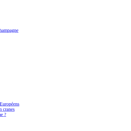
e Champagne
s Européens
n cranes
ne ?