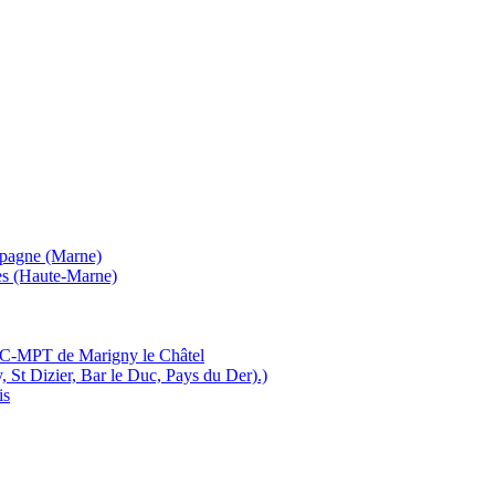
mpagne (Marne)
es (Haute-Marne)
MJC-MPT de Marigny le Châtel
, St Dizier, Bar le Duc, Pays du Der).)
is