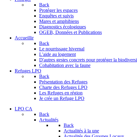
Back
Protéger les espaces
Enquêtes et suivis
Mares et amphibiens
Diagnostics écologiques
OGEB, Données et Publications
Accueillir
Back
Le nourrissage hivernal
L'aide au logement
D'autres gestes concrets pour protéger la biodiversi
Cohabitation avec la faune
Refuges LPO
Back
Présentation des Refuges
Charte des Refuges LPO
Les Refuges en région
Je crée un Refuge LPO
LPO CA
Back
Actualités
Back
Actualités à la une
Actualités des Groupes Locaux