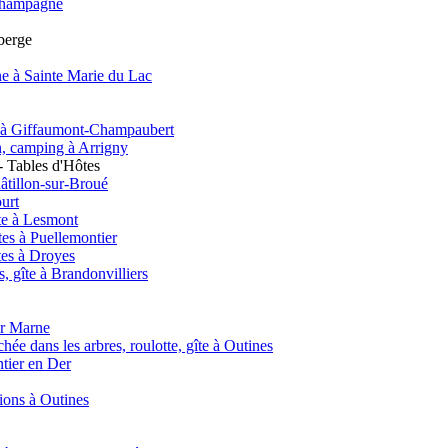
e Champagne
uberge
e à Sainte Marie du Lac
nt à Giffaumont-Champaubert
on, camping à Arrigny
 Tables d'Hôtes
âtillon-sur-Broué
urt
te à Lesmont
es à Puellemontier
tes à Droyes
 gîte à Brandonvilliers
ur Marne
hée dans les arbres, roulotte, gîte à Outines
ntier en Der
tions à Outines