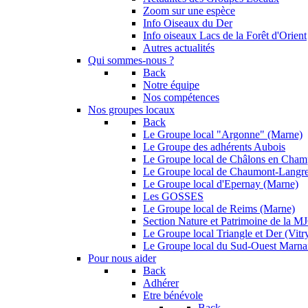
Zoom sur une espèce
Info Oiseaux du Der
Info oiseaux Lacs de la Forêt d'Orient
Autres actualités
Qui sommes-nous ?
Back
Notre équipe
Nos compétences
Nos groupes locaux
Back
Le Groupe local "Argonne" (Marne)
Le Groupe des adhérents Aubois
Le Groupe local de Châlons en Cha
Le Groupe local de Chaumont-Langr
Le Groupe local d'Epernay (Marne)
Les GOSSES
Le Groupe local de Reims (Marne)
Section Nature et Patrimoine de la 
Le Groupe local Triangle et Der (Vitry
Le Groupe local du Sud-Ouest Marna
Pour nous aider
Back
Adhérer
Etre bénévole
Back