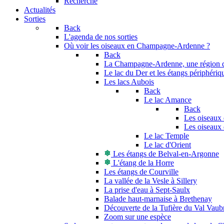
Recherche
Actualités
Sorties
Back
L'agenda de nos sorties
Où voir les oiseaux en Champagne-Ardenne ?
Back
La Champagne-Ardenne, une région di
Le lac du Der et les étangs périphériq
Les lacs Aubois
Back
Le lac Amance
Back
Les oiseaux 
Les oiseaux 
Le lac Temple
Le lac d'Orient
Les étangs de Belval-en-Argonne
L'étang de la Horre
Les étangs de Courville
La vallée de la Vesle à Sillery
La prise d'eau à Sept-Saulx
Balade haut-marnaise à Brethenay
Découverte de la Tufière du Val Vaub
Zoom sur une espèce