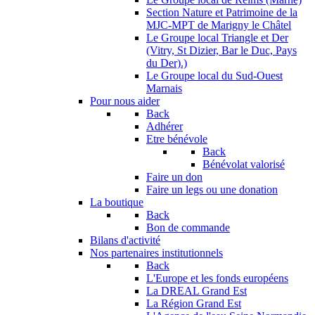
Section Nature et Patrimoine de la
MJC-MPT de Marigny le Châtel
Le Groupe local Triangle et Der
(Vitry, St Dizier, Bar le Duc, Pays
du Der).)
Le Groupe local du Sud-Ouest
Marnais
Pour nous aider
Back
Adhérer
Etre bénévole
Back
Bénévolat valorisé
Faire un don
Faire un legs ou une donation
La boutique
Back
Bon de commande
Bilans d'activité
Nos partenaires institutionnels
Back
L'Europe et les fonds européens
La DREAL Grand Est
La Région Grand Est