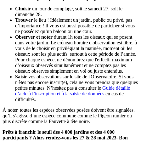
Choisir
un jour de comptage, soit le samedi 27, soit le
dimanche 28.
Trouver
le lieu ! Idéalement un jardin, public ou privé, pas
d’importance ! Il vous est aussi possible de participer si vous
ne possédez qu’un balcon ou une cour.
Observer et noter
durant 1h tous les oiseaux qui se posent
dans votre jardin. Le créneau horaire d'observation est libre, à
vous de le choisir en privilégiant la matinée, moment où les
oiseaux sont les plus actifs, surtout à cette période de l’année.
Pour chaque espèce, ne dénombrez que l'effectif maximum
d’oiseaux observés simultanément et ne comptez pas les
oiseaux observés simplement en vol ou juste entendus.
Saisir
vos observations sur le site de l'Observatoire. Si vous
n'êtes pas encore inscrit(e), cela ne vous prendra que quelques
petites minutes. N’hésitez pas à consulter le
Guide détaillé
d’aide à l’inscription et à la saisie de données
en cas de
difficultés.
À noter, toutes les espèces observées posées doivent être signalées,
qu’il s’agisse d’une espèce commune comme le Pigeon ramier ou
plus discrète comme la Fauvette à tête noire.
Prêts à franchir le seuil des 4 000 jardins et des 4 000
participants ? Alors rendez-vous les 27 & 28 mai 2023. Bon