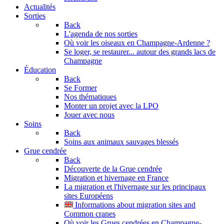
Actualités
Sorties
Back
L'agenda de nos sorties
Où voir les oiseaux en Champagne-Ardenne ?
Se loger, se restaurer... autour des grands lacs de
Champagne
Éducation
Back
Se Former
Nos thématiques
Monter un projet avec la LPO
Jouer avec nous
Soins
Back
Soins aux animaux sauvages blessés
Grue cendrée
Back
Découverte de la Grue cendrée
Migration et hivernage en France
La migration et l'hivernage sur les principaux
sites Européens
Informations about migration sites and
Common cranes
Où voir les Grues cendrées en Champagne-