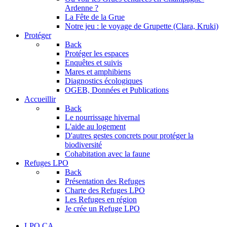
Ardenne ?
La Fête de la Grue
Notre jeu : le voyage de Grupette (Clara, Kruki)
Protéger
Back
Protéger les espaces
Enquêtes et suivis
Mares et amphibiens
Diagnostics écologiques
OGEB, Données et Publications
Accueillir
Back
Le nourrissage hivernal
L'aide au logement
D'autres gestes concrets pour protéger la
biodiversité
Cohabitation avec la faune
Refuges LPO
Back
Présentation des Refuges
Charte des Refuges LPO
Les Refuges en région
Je crée un Refuge LPO
LPO CA