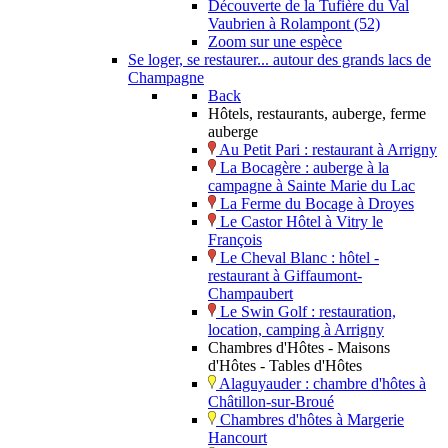
Découverte de la Tufière du Val
Vaubrien à Rolampont (52)
Zoom sur une espèce
Se loger, se restaurer... autour des grands lacs de
Champagne
Back
Hôtels, restaurants, auberge, ferme
auberge
Au Petit Pari : restaurant à Arrigny
La Bocagère : auberge à la
campagne à Sainte Marie du Lac
La Ferme du Bocage à Droyes
Le Castor Hôtel à Vitry le
François
Le Cheval Blanc : hôtel -
restaurant à Giffaumont-
Champaubert
Le Swin Golf : restauration,
location, camping à Arrigny
Chambres d'Hôtes - Maisons
d'Hôtes - Tables d'Hôtes
Alaguyauder : chambre d'hôtes à
Châtillon-sur-Broué
Chambres d'hôtes à Margerie
Hancourt