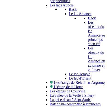
périphériques
Les lacs Aubois
Back
Le lac Amance
Back
Les
oiseaux du
lac
Amance au
printemps
et en été
Les
oiseaux du
lac
Amance en
automne et
en hiver
Le lac Temple
Le lac d'Orient
Les étangs de Belval-en-Argonne
L'étang de la Horre
Les étangs de Courville
La vallée de la Vesle à Sillery
La prise d'eau à Sept-Saulx
Balade haut-marnaise à Brethenay