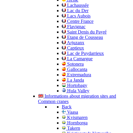
Lachaussée
Lac du Der
Lacs Aubois
Centre France
Flavignac
Saint Denis du Payré
Etang de Cousseau
Arjuzanx
Captieux
Lac de Puydarrieux
La Camargue
Sotonera
Gallocanta
Extremadura
La Janda
Hortobagy
Hula Valley
Informations about migration sites and
Common cranes
Back
Vaasa
Kvismaren
Hornborga
Takern