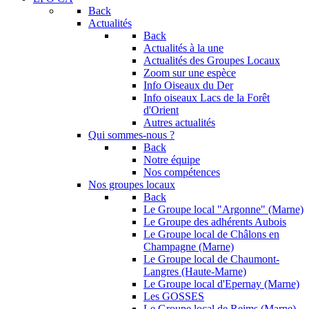
Back
Actualités
Back
Actualités à la une
Actualités des Groupes Locaux
Zoom sur une espèce
Info Oiseaux du Der
Info oiseaux Lacs de la Forêt
d'Orient
Autres actualités
Qui sommes-nous ?
Back
Notre équipe
Nos compétences
Nos groupes locaux
Back
Le Groupe local "Argonne" (Marne)
Le Groupe des adhérents Aubois
Le Groupe local de Châlons en
Champagne (Marne)
Le Groupe local de Chaumont-
Langres (Haute-Marne)
Le Groupe local d'Epernay (Marne)
Les GOSSES
Le Groupe local de Reims (Marne)