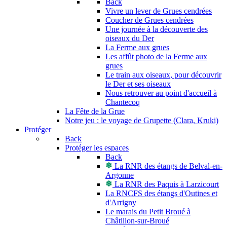
Back
Vivre un lever de Grues cendrées
Coucher de Grues cendrées
Une journée à la découverte des
oiseaux du Der
La Ferme aux grues
Les affût photo de la Ferme aux
grues
Le train aux oiseaux, pour découvrir
le Der et ses oiseaux
Nous retrouver au point d'accueil à
Chantecoq
La Fête de la Grue
Notre jeu : le voyage de Grupette (Clara, Kruki)
Protéger
Back
Protéger les espaces
Back
La RNR des étangs de Belval-en-
Argonne
La RNR des Paquis à Larzicourt
La RNCFS des étangs d'Outines et
d'Arrigny
Le marais du Petit Broué à
Châtillon-sur-Broué