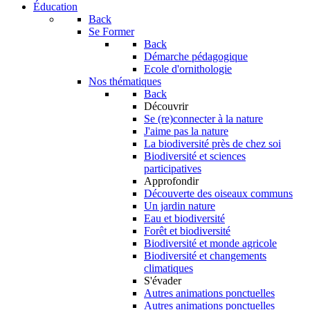
Éducation
Back
Se Former
Back
Démarche pédagogique
Ecole d'ornithologie
Nos thématiques
Back
Découvrir
Se (re)connecter à la nature
J'aime pas la nature
La biodiversité près de chez soi
Biodiversité et sciences
participatives
Approfondir
Découverte des oiseaux communs
Un jardin nature
Eau et biodiversité
Forêt et biodiversité
Biodiversité et monde agricole
Biodiversité et changements
climatiques
S'évader
Autres animations ponctuelles
Autres animations ponctuelles