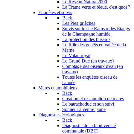
Le Réseau Natura 2000
La Trame verte et bleue, c'est quoi ?
Enquêtes et suivis
Back
Les Pies-grièches
Suivis sur le site Ramsar des Étangs
de la Champagne humide
La protection des busards
Le Râle des genêts en vallée de la
Marne
Le Milan royal
Le Grand Duc (en travaux)
Comptage des oiseaux d'eau (en
travaux)
Toutes les enquêtes oiseau de
l'année
Mares et amphibiens
Back
Création et restauration de mares
Le batrachoduc et son suivi
Sonneur à ventre jaune
Diagnostics écologiques
Back
Diagnostic de la biodiversité
communale (DBC)