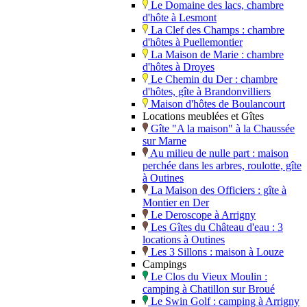
Le Domaine des lacs, chambre
d'hôte à Lesmont
La Clef des Champs : chambre
d'hôtes à Puellemontier
La Maison de Marie : chambre
d'hôtes à Droyes
Le Chemin du Der : chambre
d'hôtes, gîte à Brandonvilliers
Maison d'hôtes de Boulancourt
Locations meublées et Gîtes
Gîte "A la maison" à la Chaussée
sur Marne
Au milieu de nulle part : maison
perchée dans les arbres, roulotte, gîte
à Outines
La Maison des Officiers : gîte à
Montier en Der
Le Deroscope à Arrigny
Les Gîtes du Château d'eau : 3
locations à Outines
Les 3 Sillons : maison à Louze
Campings
Le Clos du Vieux Moulin :
camping à Chatillon sur Broué
Le Swin Golf : camping à Arrigny