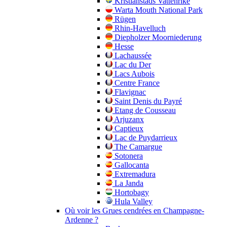
Kristianstads Vattenrike
Warta Mouth National Park
Rügen
Rhin-Havelluch
Diepholzer Moorniederung
Hesse
Lachaussée
Lac du Der
Lacs Aubois
Centre France
Flavignac
Saint Denis du Payré
Etang de Cousseau
Arjuzanx
Captieux
Lac de Puydarrieux
The Camargue
Sotonera
Gallocanta
Extremadura
La Janda
Hortobagy
Hula Valley
Où voir les Grues cendrées en Champagne-
Ardenne ?