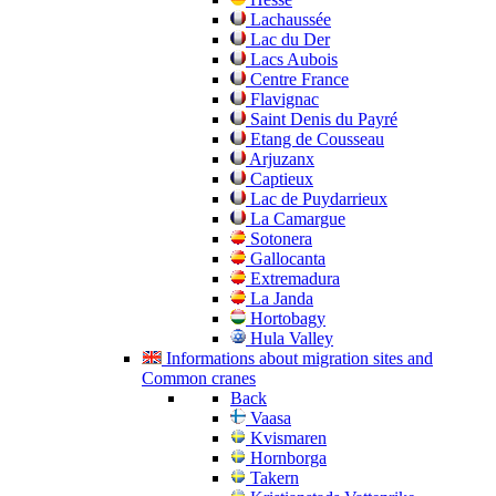
Lachaussée
Lac du Der
Lacs Aubois
Centre France
Flavignac
Saint Denis du Payré
Etang de Cousseau
Arjuzanx
Captieux
Lac de Puydarrieux
La Camargue
Sotonera
Gallocanta
Extremadura
La Janda
Hortobagy
Hula Valley
Informations about migration sites and
Common cranes
Back
Vaasa
Kvismaren
Hornborga
Takern