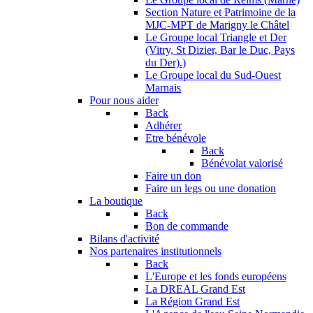
Section Nature et Patrimoine de la
MJC-MPT de Marigny le Châtel
Le Groupe local Triangle et Der
(Vitry, St Dizier, Bar le Duc, Pays
du Der).)
Le Groupe local du Sud-Ouest
Marnais
Pour nous aider
Back
Adhérer
Etre bénévole
Back
Bénévolat valorisé
Faire un don
Faire un legs ou une donation
La boutique
Back
Bon de commande
Bilans d'activité
Nos partenaires institutionnels
Back
L'Europe et les fonds européens
La DREAL Grand Est
La Région Grand Est