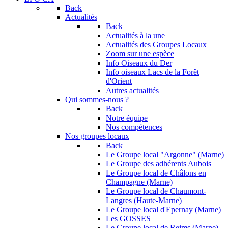
Back
Actualités
Back
Actualités à la une
Actualités des Groupes Locaux
Zoom sur une espèce
Info Oiseaux du Der
Info oiseaux Lacs de la Forêt
d'Orient
Autres actualités
Qui sommes-nous ?
Back
Notre équipe
Nos compétences
Nos groupes locaux
Back
Le Groupe local "Argonne" (Marne)
Le Groupe des adhérents Aubois
Le Groupe local de Châlons en
Champagne (Marne)
Le Groupe local de Chaumont-
Langres (Haute-Marne)
Le Groupe local d'Epernay (Marne)
Les GOSSES
Le Groupe local de Reims (Marne)