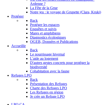
Ardenne ?
La Fête de la Grue
Notre jeu : le voyage de Grupette (Clara, Kruki)
Protéger
Back
Protéger les espaces
Enquêtes et suivis
Mares et amphibiens
Diagnostics écologiques
OGEB, Données et Publications
Accueillir
Back
Le nourrissage hivernal
L'aide au logement
D'autres gestes concrets pour protéger la
biodiversité
Cohabitation avec la faune
Refuges LPO
Back
Présentation des Refuges
Charte des Refuges LPO
Les Refuges en région
Je crée un Refuge LPO
LPO CA