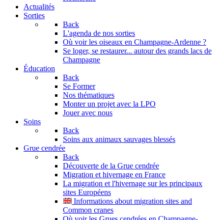
Actualités
Sorties
Back
L'agenda de nos sorties
Où voir les oiseaux en Champagne-Ardenne ?
Se loger, se restaurer... autour des grands lacs de
Champagne
Éducation
Back
Se Former
Nos thématiques
Monter un projet avec la LPO
Jouer avec nous
Soins
Back
Soins aux animaux sauvages blessés
Grue cendrée
Back
Découverte de la Grue cendrée
Migration et hivernage en France
La migration et l'hivernage sur les principaux
sites Européens
Informations about migration sites and
Common cranes
Où voir les Grues cendrées en Champagne-