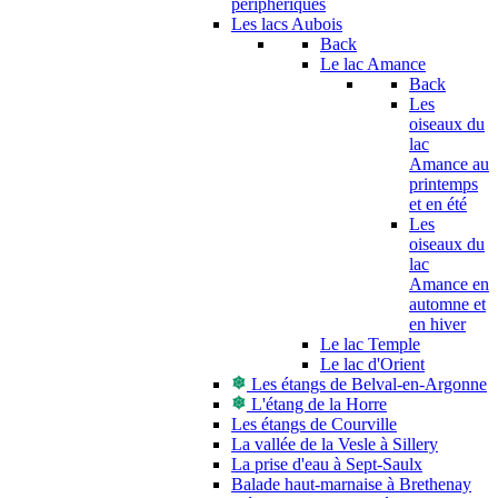
périphériques
Les lacs Aubois
Back
Le lac Amance
Back
Les
oiseaux du
lac
Amance au
printemps
et en été
Les
oiseaux du
lac
Amance en
automne et
en hiver
Le lac Temple
Le lac d'Orient
Les étangs de Belval-en-Argonne
L'étang de la Horre
Les étangs de Courville
La vallée de la Vesle à Sillery
La prise d'eau à Sept-Saulx
Balade haut-marnaise à Brethenay