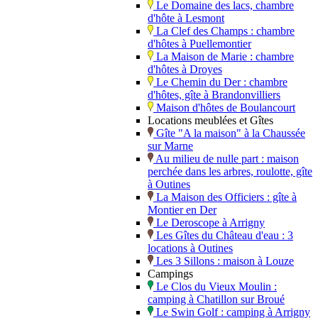
Le Domaine des lacs, chambre
d'hôte à Lesmont
La Clef des Champs : chambre
d'hôtes à Puellemontier
La Maison de Marie : chambre
d'hôtes à Droyes
Le Chemin du Der : chambre
d'hôtes, gîte à Brandonvilliers
Maison d'hôtes de Boulancourt
Locations meublées et Gîtes
Gîte "A la maison" à la Chaussée
sur Marne
Au milieu de nulle part : maison
perchée dans les arbres, roulotte, gîte
à Outines
La Maison des Officiers : gîte à
Montier en Der
Le Deroscope à Arrigny
Les Gîtes du Château d'eau : 3
locations à Outines
Les 3 Sillons : maison à Louze
Campings
Le Clos du Vieux Moulin :
camping à Chatillon sur Broué
Le Swin Golf : camping à Arrigny