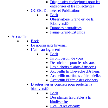
Diagnostics écologiques pour les
entreprises et les collectivités
OGEB, Données et Publications
Back
Observatoire Grand est de la
Biodiversité
Données naturalistes
Faune Grand-Est Infos
Accueillir
Back
Le nourrissage hivernal
L'aide au logement
Back
Ils ont besoin de vous
Des nichoirs pour les oiseaux
Les nichoirs et abris à insectes
Accueillir la Chêveche d'Athéna
Accueillir martinets et hirondelles
Accueillir l'Effraie des clochers
D'autres gestes concrets pour protéger la
biodiversité
Back
Des plantes favorables à la
biodiversité
L'eau et les oiseaux