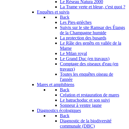
Le Réseau Natura 2000
La Trame verte et bleue, c'est quoi ?
Enquêtes et suivis
Back
Les Pies-grièches
Suivis sur le site Ramsar des Étangs
de la Champagne humide
La protection des busards
Le Râle des genêts en vallée de la
Marne
Le Milan royal
Le Grand Duc (en travaux)
Comptage des oiseaux d'eau (en
travaux)
Toutes les enquêtes oiseau de
l'année
Mares et amphibiens
Back
Création et restauration de mares
Le batrachoduc et son suivi
Sonneur à ventre jaune
Diagnostics écologiques
Back
Diagnostic de la biodiversité
communale (DBC)