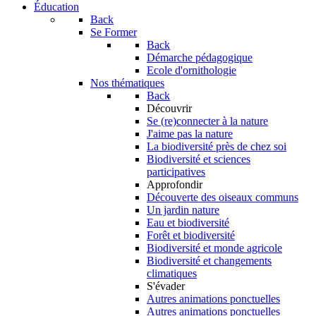
Éducation
Back
Se Former
Back
Démarche pédagogique
Ecole d'ornithologie
Nos thématiques
Back
Découvrir
Se (re)connecter à la nature
J'aime pas la nature
La biodiversité près de chez soi
Biodiversité et sciences
participatives
Approfondir
Découverte des oiseaux communs
Un jardin nature
Eau et biodiversité
Forêt et biodiversité
Biodiversité et monde agricole
Biodiversité et changements
climatiques
S'évader
Autres animations ponctuelles
Autres animations ponctuelles