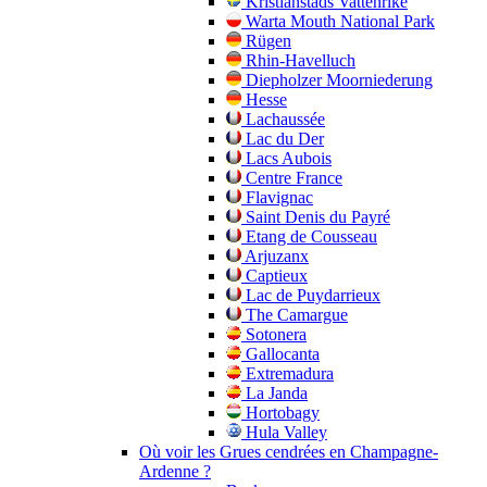
Kristianstads Vattenrike
Warta Mouth National Park
Rügen
Rhin-Havelluch
Diepholzer Moorniederung
Hesse
Lachaussée
Lac du Der
Lacs Aubois
Centre France
Flavignac
Saint Denis du Payré
Etang de Cousseau
Arjuzanx
Captieux
Lac de Puydarrieux
The Camargue
Sotonera
Gallocanta
Extremadura
La Janda
Hortobagy
Hula Valley
Où voir les Grues cendrées en Champagne-
Ardenne ?