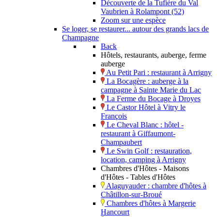
Découverte de la Tufière du Val
Vaubrien à Rolampont (52)
Zoom sur une espèce
Se loger, se restaurer... autour des grands lacs de
Champagne
Back
Hôtels, restaurants, auberge, ferme
auberge
Au Petit Pari : restaurant à Arrigny
La Bocagère : auberge à la
campagne à Sainte Marie du Lac
La Ferme du Bocage à Droyes
Le Castor Hôtel à Vitry le
François
Le Cheval Blanc : hôtel -
restaurant à Giffaumont-
Champaubert
Le Swin Golf : restauration,
location, camping à Arrigny
Chambres d'Hôtes - Maisons
d'Hôtes - Tables d'Hôtes
Alaguyauder : chambre d'hôtes à
Châtillon-sur-Broué
Chambres d'hôtes à Margerie
Hancourt