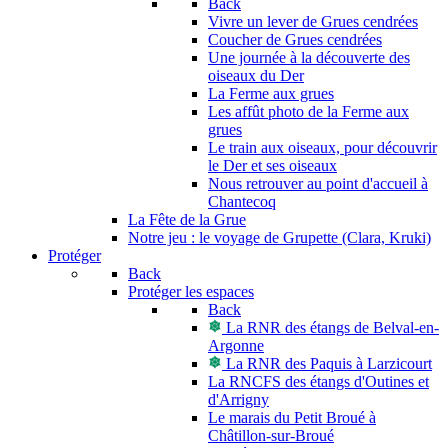
Back
Vivre un lever de Grues cendrées
Coucher de Grues cendrées
Une journée à la découverte des
oiseaux du Der
La Ferme aux grues
Les affût photo de la Ferme aux
grues
Le train aux oiseaux, pour découvrir
le Der et ses oiseaux
Nous retrouver au point d'accueil à
Chantecoq
La Fête de la Grue
Notre jeu : le voyage de Grupette (Clara, Kruki)
Protéger
Back
Protéger les espaces
Back
La RNR des étangs de Belval-en-
Argonne
La RNR des Paquis à Larzicourt
La RNCFS des étangs d'Outines et
d'Arrigny
Le marais du Petit Broué à
Châtillon-sur-Broué