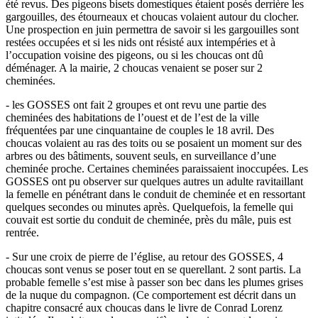
été revus. Des pigeons bisets domestiques étaient posés derrière les
gargouilles, des étourneaux et choucas volaient autour du clocher.
Une prospection en juin permettra de savoir si les gargouilles sont
restées occupées et si les nids ont résisté aux intempéries et à
l’occupation voisine des pigeons, ou si les choucas ont dû
déménager. A la mairie, 2 choucas venaient se poser sur 2
cheminées.
- les GOSSES ont fait 2 groupes et ont revu une partie des
cheminées des habitations de l’ouest et de l’est de la ville
fréquentées par une cinquantaine de couples le 18 avril. Des
choucas volaient au ras des toits ou se posaient un moment sur des
arbres ou des bâtiments, souvent seuls, en surveillance d’une
cheminée proche. Certaines cheminées paraissaient inoccupées. Les
GOSSES ont pu observer sur quelques autres un adulte ravitaillant
la femelle en pénétrant dans le conduit de cheminée et en ressortant
quelques secondes ou minutes après. Quelquefois, la femelle qui
couvait est sortie du conduit de cheminée, près du mâle, puis est
rentrée.
- Sur une croix de pierre de l’église, au retour des GOSSES, 4
choucas sont venus se poser tout en se querellant. 2 sont partis. La
probable femelle s’est mise à passer son bec dans les plumes grises
de la nuque du compagnon. (Ce comportement est décrit dans un
chapitre consacré aux choucas dans le livre de Conrad Lorenz