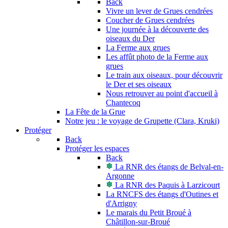
Back
Vivre un lever de Grues cendrées
Coucher de Grues cendrées
Une journée à la découverte des
oiseaux du Der
La Ferme aux grues
Les affût photo de la Ferme aux
grues
Le train aux oiseaux, pour découvrir
le Der et ses oiseaux
Nous retrouver au point d'accueil à
Chantecoq
La Fête de la Grue
Notre jeu : le voyage de Grupette (Clara, Kruki)
Protéger
Back
Protéger les espaces
Back
La RNR des étangs de Belval-en-
Argonne
La RNR des Paquis à Larzicourt
La RNCFS des étangs d'Outines et
d'Arrigny
Le marais du Petit Broué à
Châtillon-sur-Broué