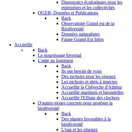
Diagnostics écologiques pour les
entreprises et les collectivités
OGEB, Données et Publications
Back
Observatoire Grand est de la
Biodiversité
Données naturalistes
Faune Grand-Est Infos
Accueillir
Back
Le nourrissage hivernal
L'aide au logement
Back
Ils ont besoin de vous
Des nichoirs pour les oiseaux
Les nichoirs et abris à insectes
Accueillir la Chêveche d'Athéna
Accueillir martinets et hirondelles
Accueillir l'Effraie des clochers
D'autres gestes concrets pour protéger la
biodiversité
Back
Des plantes favorables à la
biodiversité
L'eau et les oiseaux