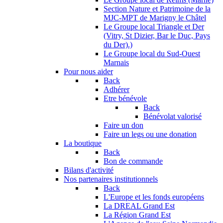
Section Nature et Patrimoine de la
MJC-MPT de Marigny le Châtel
Le Groupe local Triangle et Der
(Vitry, St Dizier, Bar le Duc, Pays
du Der).)
Le Groupe local du Sud-Ouest
Marnais
Pour nous aider
Back
Adhérer
Etre bénévole
Back
Bénévolat valorisé
Faire un don
Faire un legs ou une donation
La boutique
Back
Bon de commande
Bilans d'activité
Nos partenaires institutionnels
Back
L'Europe et les fonds européens
La DREAL Grand Est
La Région Grand Est