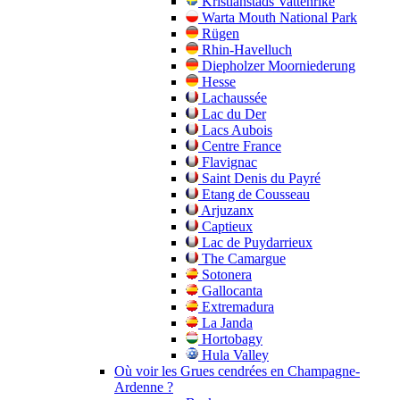
Kristianstads Vattenrike
Warta Mouth National Park
Rügen
Rhin-Havelluch
Diepholzer Moorniederung
Hesse
Lachaussée
Lac du Der
Lacs Aubois
Centre France
Flavignac
Saint Denis du Payré
Etang de Cousseau
Arjuzanx
Captieux
Lac de Puydarrieux
The Camargue
Sotonera
Gallocanta
Extremadura
La Janda
Hortobagy
Hula Valley
Où voir les Grues cendrées en Champagne-
Ardenne ?