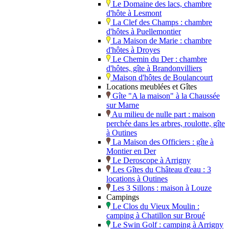
Le Domaine des lacs, chambre
d'hôte à Lesmont
La Clef des Champs : chambre
d'hôtes à Puellemontier
La Maison de Marie : chambre
d'hôtes à Droyes
Le Chemin du Der : chambre
d'hôtes, gîte à Brandonvilliers
Maison d'hôtes de Boulancourt
Locations meublées et Gîtes
Gîte "A la maison" à la Chaussée
sur Marne
Au milieu de nulle part : maison
perchée dans les arbres, roulotte, gîte
à Outines
La Maison des Officiers : gîte à
Montier en Der
Le Deroscope à Arrigny
Les Gîtes du Château d'eau : 3
locations à Outines
Les 3 Sillons : maison à Louze
Campings
Le Clos du Vieux Moulin :
camping à Chatillon sur Broué
Le Swin Golf : camping à Arrigny