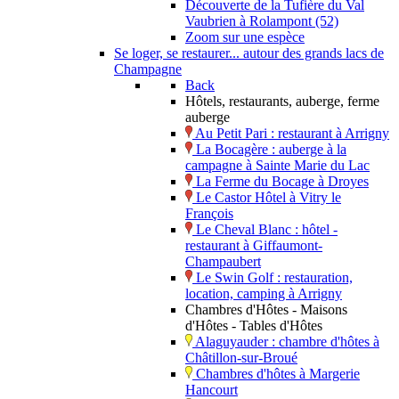
Découverte de la Tufière du Val
Vaubrien à Rolampont (52)
Zoom sur une espèce
Se loger, se restaurer... autour des grands lacs de
Champagne
Back
Hôtels, restaurants, auberge, ferme
auberge
Au Petit Pari : restaurant à Arrigny
La Bocagère : auberge à la
campagne à Sainte Marie du Lac
La Ferme du Bocage à Droyes
Le Castor Hôtel à Vitry le
François
Le Cheval Blanc : hôtel -
restaurant à Giffaumont-
Champaubert
Le Swin Golf : restauration,
location, camping à Arrigny
Chambres d'Hôtes - Maisons
d'Hôtes - Tables d'Hôtes
Alaguyauder : chambre d'hôtes à
Châtillon-sur-Broué
Chambres d'hôtes à Margerie
Hancourt