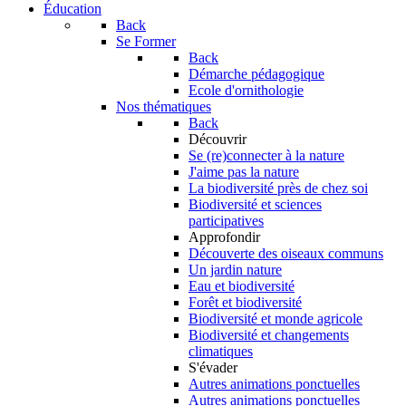
Éducation
Back
Se Former
Back
Démarche pédagogique
Ecole d'ornithologie
Nos thématiques
Back
Découvrir
Se (re)connecter à la nature
J'aime pas la nature
La biodiversité près de chez soi
Biodiversité et sciences
participatives
Approfondir
Découverte des oiseaux communs
Un jardin nature
Eau et biodiversité
Forêt et biodiversité
Biodiversité et monde agricole
Biodiversité et changements
climatiques
S'évader
Autres animations ponctuelles
Autres animations ponctuelles