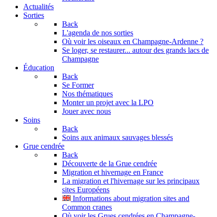
Actualités
Sorties
Back
L'agenda de nos sorties
Où voir les oiseaux en Champagne-Ardenne ?
Se loger, se restaurer... autour des grands lacs de
Champagne
Éducation
Back
Se Former
Nos thématiques
Monter un projet avec la LPO
Jouer avec nous
Soins
Back
Soins aux animaux sauvages blessés
Grue cendrée
Back
Découverte de la Grue cendrée
Migration et hivernage en France
La migration et l'hivernage sur les principaux
sites Européens
Informations about migration sites and
Common cranes
Où voir les Grues cendrées en Champagne-