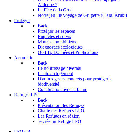
Ardenne ?
La Fête de la Grue
Notre jeu : le voyage de Grupette (Clara, Kruki)
Protéger
Back
Protéger les espaces
Enquêtes et suivis
Mares et amphibiens
Diagnostics écologiques
OGEB, Données et Publications
Accueillir
Back
Le nourrissage hivernal
L'aide au logement
D'autres gestes concrets pour protéger la
biodiversité
Cohabitation avec la faune
Refuges LPO
Back
Présentation des Refuges
Charte des Refuges LPO
Les Refuges en région
Je crée un Refuge LPO
LPO CA