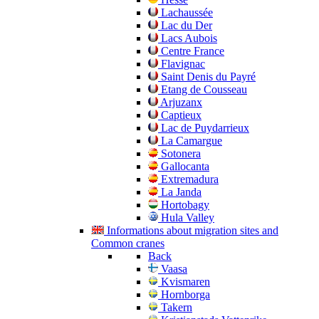
Lachaussée
Lac du Der
Lacs Aubois
Centre France
Flavignac
Saint Denis du Payré
Etang de Cousseau
Arjuzanx
Captieux
Lac de Puydarrieux
La Camargue
Sotonera
Gallocanta
Extremadura
La Janda
Hortobagy
Hula Valley
Informations about migration sites and
Common cranes
Back
Vaasa
Kvismaren
Hornborga
Takern