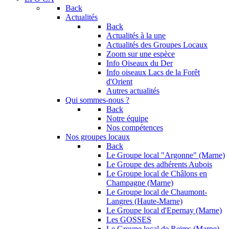
Back
Actualités
Back
Actualités à la une
Actualités des Groupes Locaux
Zoom sur une espèce
Info Oiseaux du Der
Info oiseaux Lacs de la Forêt
d'Orient
Autres actualités
Qui sommes-nous ?
Back
Notre équipe
Nos compétences
Nos groupes locaux
Back
Le Groupe local "Argonne" (Marne)
Le Groupe des adhérents Aubois
Le Groupe local de Châlons en
Champagne (Marne)
Le Groupe local de Chaumont-
Langres (Haute-Marne)
Le Groupe local d'Epernay (Marne)
Les GOSSES
Le Groupe local de Reims (Marne)