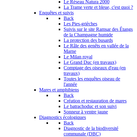
Le Réseau Natura 2000
La Trame verte et bleue, c'est quoi ?
Enquêtes et suivis
Back
Les Pies-grièches
Suivis sur le site Ramsar des Étangs
de la Champagne humide
La protection des busards
Le Râle des genêts en vallée de la
Marne
Le Milan royal
Le Grand Duc (en travaux)
Comptage des oiseaux d'eau (en
travaux)
Toutes les enquêtes oiseau de
l'année
Mares et amphibiens
Back
Création et restauration de mares
Le batrachoduc et son suivi
Sonneur à ventre jaune
Diagnostics écologiques
Back
Diagnostic de la biodiversité
communale (DBC)