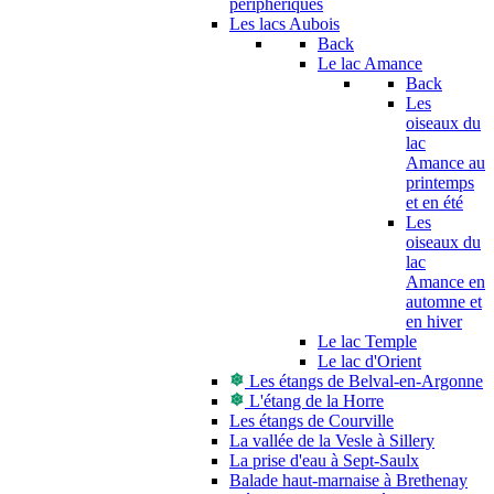
périphériques
Les lacs Aubois
Back
Le lac Amance
Back
Les
oiseaux du
lac
Amance au
printemps
et en été
Les
oiseaux du
lac
Amance en
automne et
en hiver
Le lac Temple
Le lac d'Orient
Les étangs de Belval-en-Argonne
L'étang de la Horre
Les étangs de Courville
La vallée de la Vesle à Sillery
La prise d'eau à Sept-Saulx
Balade haut-marnaise à Brethenay