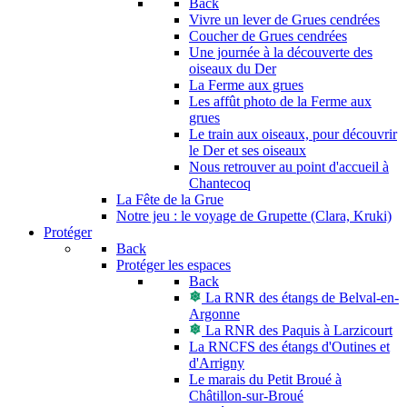
Back
Vivre un lever de Grues cendrées
Coucher de Grues cendrées
Une journée à la découverte des
oiseaux du Der
La Ferme aux grues
Les affût photo de la Ferme aux
grues
Le train aux oiseaux, pour découvrir
le Der et ses oiseaux
Nous retrouver au point d'accueil à
Chantecoq
La Fête de la Grue
Notre jeu : le voyage de Grupette (Clara, Kruki)
Protéger
Back
Protéger les espaces
Back
La RNR des étangs de Belval-en-
Argonne
La RNR des Paquis à Larzicourt
La RNCFS des étangs d'Outines et
d'Arrigny
Le marais du Petit Broué à
Châtillon-sur-Broué