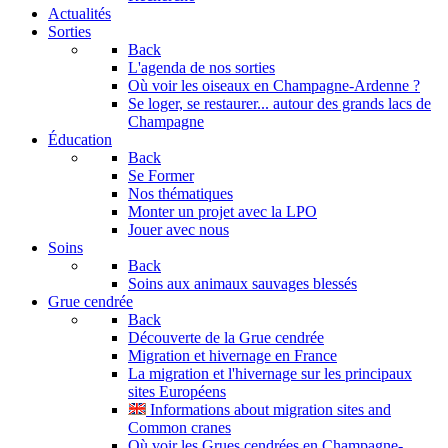
Actualités
Sorties
Back
L'agenda de nos sorties
Où voir les oiseaux en Champagne-Ardenne ?
Se loger, se restaurer... autour des grands lacs de
Champagne
Éducation
Back
Se Former
Nos thématiques
Monter un projet avec la LPO
Jouer avec nous
Soins
Back
Soins aux animaux sauvages blessés
Grue cendrée
Back
Découverte de la Grue cendrée
Migration et hivernage en France
La migration et l'hivernage sur les principaux
sites Européens
Informations about migration sites and
Common cranes
Où voir les Grues cendrées en Champagne-