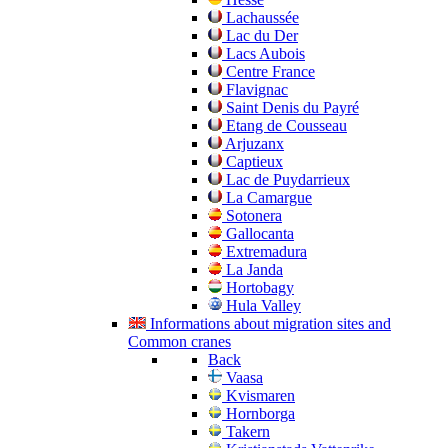
Lachaussée
Lac du Der
Lacs Aubois
Centre France
Flavignac
Saint Denis du Payré
Etang de Cousseau
Arjuzanx
Captieux
Lac de Puydarrieux
La Camargue
Sotonera
Gallocanta
Extremadura
La Janda
Hortobagy
Hula Valley
Informations about migration sites and
Common cranes
Back
Vaasa
Kvismaren
Hornborga
Takern