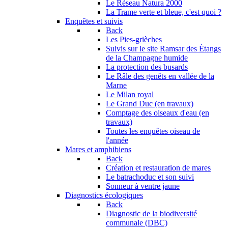
Le Réseau Natura 2000
La Trame verte et bleue, c'est quoi ?
Enquêtes et suivis
Back
Les Pies-grièches
Suivis sur le site Ramsar des Étangs
de la Champagne humide
La protection des busards
Le Râle des genêts en vallée de la
Marne
Le Milan royal
Le Grand Duc (en travaux)
Comptage des oiseaux d'eau (en
travaux)
Toutes les enquêtes oiseau de
l'année
Mares et amphibiens
Back
Création et restauration de mares
Le batrachoduc et son suivi
Sonneur à ventre jaune
Diagnostics écologiques
Back
Diagnostic de la biodiversité
communale (DBC)