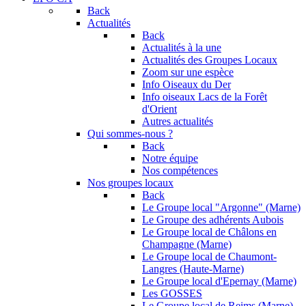
Back
Actualités
Back
Actualités à la une
Actualités des Groupes Locaux
Zoom sur une espèce
Info Oiseaux du Der
Info oiseaux Lacs de la Forêt
d'Orient
Autres actualités
Qui sommes-nous ?
Back
Notre équipe
Nos compétences
Nos groupes locaux
Back
Le Groupe local "Argonne" (Marne)
Le Groupe des adhérents Aubois
Le Groupe local de Châlons en
Champagne (Marne)
Le Groupe local de Chaumont-
Langres (Haute-Marne)
Le Groupe local d'Epernay (Marne)
Les GOSSES
Le Groupe local de Reims (Marne)