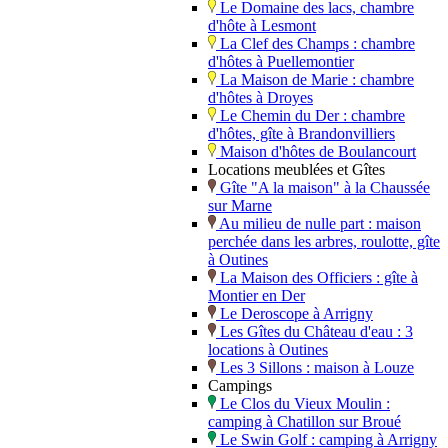
Le Domaine des lacs, chambre
d'hôte à Lesmont
La Clef des Champs : chambre
d'hôtes à Puellemontier
La Maison de Marie : chambre
d'hôtes à Droyes
Le Chemin du Der : chambre
d'hôtes, gîte à Brandonvilliers
Maison d'hôtes de Boulancourt
Locations meublées et Gîtes
Gîte "A la maison" à la Chaussée
sur Marne
Au milieu de nulle part : maison
perchée dans les arbres, roulotte, gîte
à Outines
La Maison des Officiers : gîte à
Montier en Der
Le Deroscope à Arrigny
Les Gîtes du Château d'eau : 3
locations à Outines
Les 3 Sillons : maison à Louze
Campings
Le Clos du Vieux Moulin :
camping à Chatillon sur Broué
Le Swin Golf : camping à Arrigny