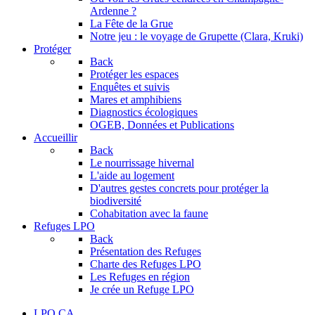
Ardenne ?
La Fête de la Grue
Notre jeu : le voyage de Grupette (Clara, Kruki)
Protéger
Back
Protéger les espaces
Enquêtes et suivis
Mares et amphibiens
Diagnostics écologiques
OGEB, Données et Publications
Accueillir
Back
Le nourrissage hivernal
L'aide au logement
D'autres gestes concrets pour protéger la
biodiversité
Cohabitation avec la faune
Refuges LPO
Back
Présentation des Refuges
Charte des Refuges LPO
Les Refuges en région
Je crée un Refuge LPO
LPO CA