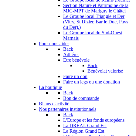
Section Nature et Patrimoine de la
MJC-MPT de Marigny le Châtel
Le Groupe local Triangle et Der
(Vitry, St Dizier, Bar le Duc, Pays
du Der).)
Le Groupe local du Sud-Ouest
Marnais
Pour nous aider
Back
Adhérer
Etre bénévole
Back
Bénévolat valorisé
Faire un don
Faire un legs ou une donation
La boutique
Back
Bon de commande
Bilans d'activité
Nos partenaires institutionnels
Back
L'Europe et les fonds européens
La DREAL Grand Est
La Région Grand Est