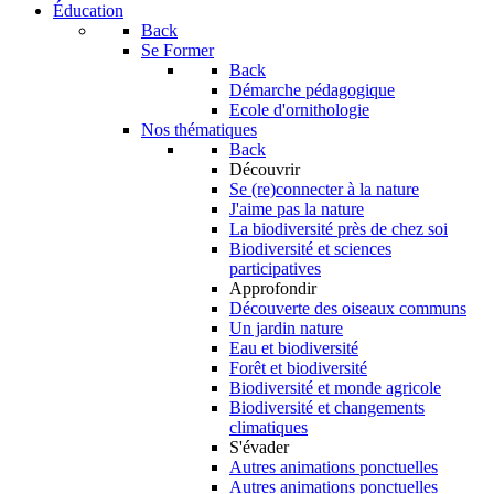
Éducation
Back
Se Former
Back
Démarche pédagogique
Ecole d'ornithologie
Nos thématiques
Back
Découvrir
Se (re)connecter à la nature
J'aime pas la nature
La biodiversité près de chez soi
Biodiversité et sciences
participatives
Approfondir
Découverte des oiseaux communs
Un jardin nature
Eau et biodiversité
Forêt et biodiversité
Biodiversité et monde agricole
Biodiversité et changements
climatiques
S'évader
Autres animations ponctuelles
Autres animations ponctuelles