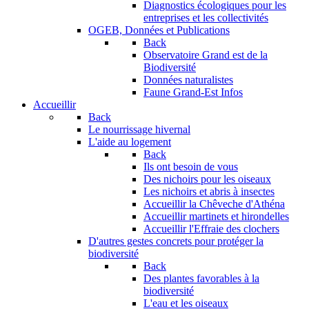
Diagnostics écologiques pour les
entreprises et les collectivités
OGEB, Données et Publications
Back
Observatoire Grand est de la
Biodiversité
Données naturalistes
Faune Grand-Est Infos
Accueillir
Back
Le nourrissage hivernal
L'aide au logement
Back
Ils ont besoin de vous
Des nichoirs pour les oiseaux
Les nichoirs et abris à insectes
Accueillir la Chêveche d'Athéna
Accueillir martinets et hirondelles
Accueillir l'Effraie des clochers
D'autres gestes concrets pour protéger la
biodiversité
Back
Des plantes favorables à la
biodiversité
L'eau et les oiseaux