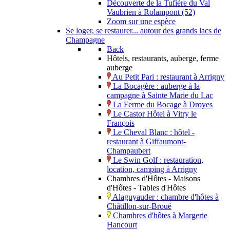
Découverte de la Tufière du Val
Vaubrien à Rolampont (52)
Zoom sur une espèce
Se loger, se restaurer... autour des grands lacs de
Champagne
Back
Hôtels, restaurants, auberge, ferme
auberge
Au Petit Pari : restaurant à Arrigny
La Bocagère : auberge à la
campagne à Sainte Marie du Lac
La Ferme du Bocage à Droyes
Le Castor Hôtel à Vitry le
François
Le Cheval Blanc : hôtel -
restaurant à Giffaumont-
Champaubert
Le Swin Golf : restauration,
location, camping à Arrigny
Chambres d'Hôtes - Maisons
d'Hôtes - Tables d'Hôtes
Alaguyauder : chambre d'hôtes à
Châtillon-sur-Broué
Chambres d'hôtes à Margerie
Hancourt