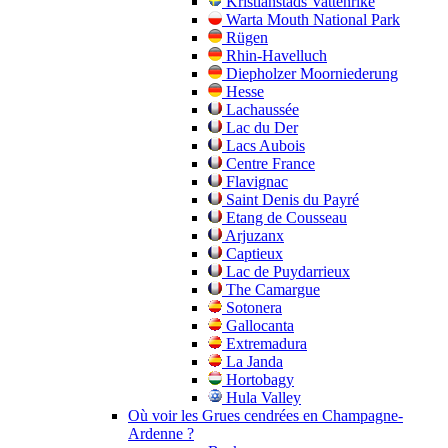
Kristianstads Vattenrike
Warta Mouth National Park
Rügen
Rhin-Havelluch
Diepholzer Moorniederung
Hesse
Lachaussée
Lac du Der
Lacs Aubois
Centre France
Flavignac
Saint Denis du Payré
Etang de Cousseau
Arjuzanx
Captieux
Lac de Puydarrieux
The Camargue
Sotonera
Gallocanta
Extremadura
La Janda
Hortobagy
Hula Valley
Où voir les Grues cendrées en Champagne-
Ardenne ?