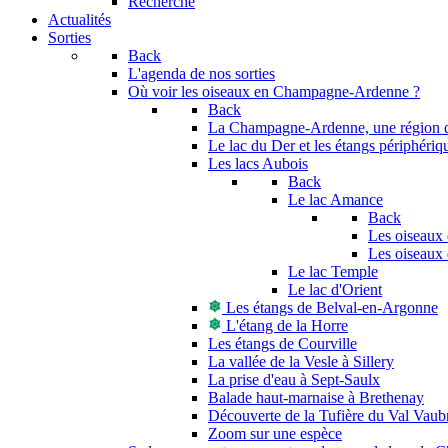
Recherche
Actualités
Sorties
Back
L'agenda de nos sorties
Où voir les oiseaux en Champagne-Ardenne ?
Back
La Champagne-Ardenne, une région di
Le lac du Der et les étangs périphériq
Les lacs Aubois
Back
Le lac Amance
Back
Les oiseaux 
Les oiseaux 
Le lac Temple
Le lac d'Orient
Les étangs de Belval-en-Argonne
L'étang de la Horre
Les étangs de Courville
La vallée de la Vesle à Sillery
La prise d'eau à Sept-Saulx
Balade haut-marnaise à Brethenay
Découverte de la Tufière du Val Vaub
Zoom sur une espèce