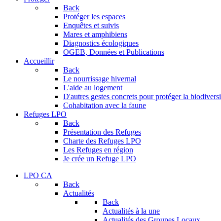
Back
Protéger les espaces
Enquêtes et suivis
Mares et amphibiens
Diagnostics écologiques
OGEB, Données et Publications
Accueillir
Back
Le nourrissage hivernal
L'aide au logement
D'autres gestes concrets pour protéger la biodiversi
Cohabitation avec la faune
Refuges LPO
Back
Présentation des Refuges
Charte des Refuges LPO
Les Refuges en région
Je crée un Refuge LPO
LPO CA
Back
Actualités
Back
Actualités à la une
Actualités des Groupes Locaux