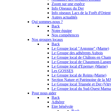
Zoom sur une espèce
Info Oiseaux du Der
Info oiseaux Lacs de la Forêt d'Orient
Autres actualités
Qui sommes-nous ?
Back
Notre équipe
Nos compétences
Nos groupes locaux
Back
Le Groupe local "Argonne" (Marne)
Le Groupe des adhérents Aubois
Le Groupe local de Châlons en Cha
Le Groupe local de Chaumont-Langr
Le Groupe local d'Epernay (Marne)
Les GOSSES
Le Groupe local de Reims (Marne)
Section Nature et Patrimoine de la 
Le Groupe local Triangle et Der (Vitry
Le Groupe local du Sud-Ouest Marna
Pour nous aider
Back
Adhérer
Etre bénévole
Back