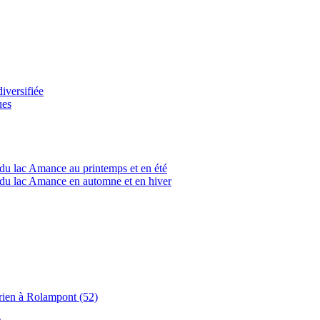
versifiée
ues
du lac Amance au printemps et en été
du lac Amance en automne et en hiver
rien à Rolampont (52)