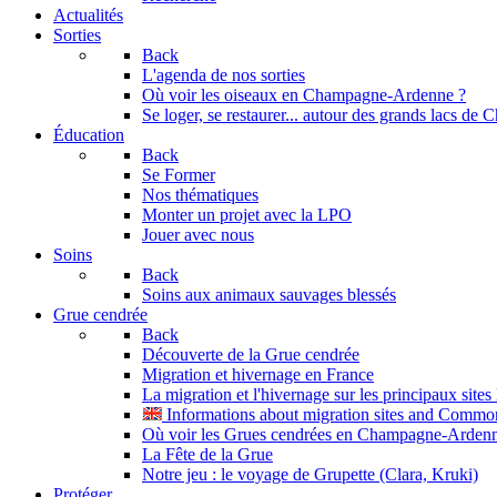
Actualités
Sorties
Back
L'agenda de nos sorties
Où voir les oiseaux en Champagne-Ardenne ?
Se loger, se restaurer... autour des grands lacs d
Éducation
Back
Se Former
Nos thématiques
Monter un projet avec la LPO
Jouer avec nous
Soins
Back
Soins aux animaux sauvages blessés
Grue cendrée
Back
Découverte de la Grue cendrée
Migration et hivernage en France
La migration et l'hivernage sur les principaux site
Informations about migration sites and Commo
Où voir les Grues cendrées en Champagne-Arden
La Fête de la Grue
Notre jeu : le voyage de Grupette (Clara, Kruki)
Protéger