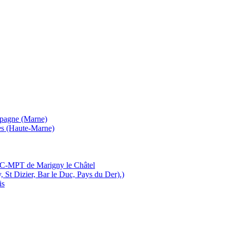
mpagne (Marne)
es (Haute-Marne)
MJC-MPT de Marigny le Châtel
, St Dizier, Bar le Duc, Pays du Der).)
is