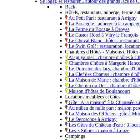
Se loger, se restaurer... autour des grands lacs d
Back
Hôtels, restaurants, auberge, ferme a
Au Petit Pari : restaurant à Arrigny
La Bocagère : auberge à la campagn
La Ferme du Bocage à Droyes
Le Castor Hôtel à Vitry le François
Le Cheval Blanc : hôtel - restaura
Le Swin Golf : restauration, locati
Chambres d'Hôtes - Maisons d'Hôtes -
Alaguyauder : chambre d'hôtes à Ch
Chambres d'hôtes à Margerie Hanco
Le Domaine des lacs, chambre d'hô
La Clef des Champs : chambre d'hôt
La Maison de Marie : chambre d'hô
Le Chemin du Der : chambre d'hôtes,
Maison d'hôtes de Boulancourt
Locations meublées et Gîtes
Gîte "A la maison" à la Chaussée s
Au milieu de nulle part : maison perc
La Maison des Officiers : gîte à Mo
Le Deroscope à Arrigny
Les Gîtes du Château d'eau : 3 loca
Les 3 Sillons : maison à Louze
Campings