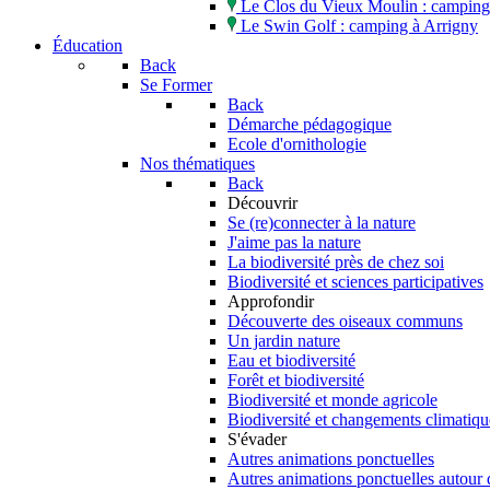
Le Clos du Vieux Moulin : camping 
Le Swin Golf : camping à Arrigny
Éducation
Back
Se Former
Back
Démarche pédagogique
Ecole d'ornithologie
Nos thématiques
Back
Découvrir
Se (re)connecter à la nature
J'aime pas la nature
La biodiversité près de chez soi
Biodiversité et sciences participatives
Approfondir
Découverte des oiseaux communs
Un jardin nature
Eau et biodiversité
Forêt et biodiversité
Biodiversité et monde agricole
Biodiversité et changements climatiqu
S'évader
Autres animations ponctuelles
Autres animations ponctuelles autour 