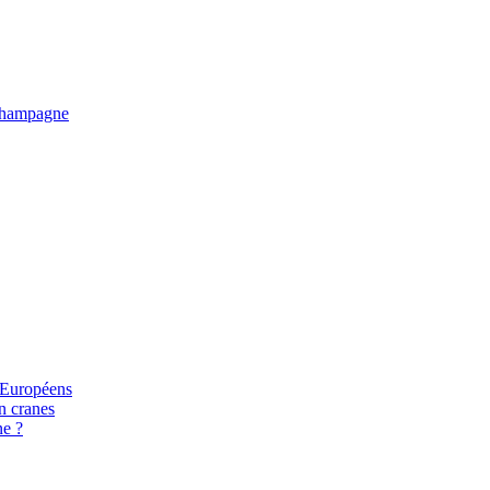
e Champagne
s Européens
n cranes
ne ?