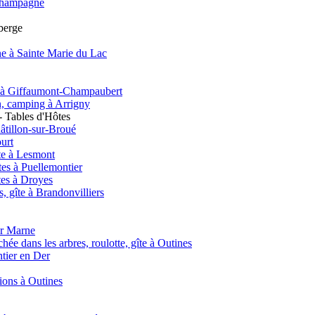
e Champagne
uberge
e à Sainte Marie du Lac
nt à Giffaumont-Champaubert
on, camping à Arrigny
 Tables d'Hôtes
âtillon-sur-Broué
urt
te à Lesmont
es à Puellemontier
tes à Droyes
 gîte à Brandonvilliers
ur Marne
hée dans les arbres, roulotte, gîte à Outines
ntier en Der
tions à Outines