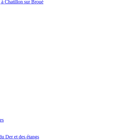
à Chatillon sur Broué
es
du Der et des étangs