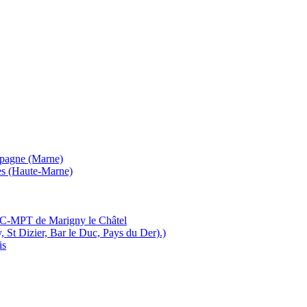
mpagne (Marne)
es (Haute-Marne)
MJC-MPT de Marigny le Châtel
, St Dizier, Bar le Duc, Pays du Der).)
is