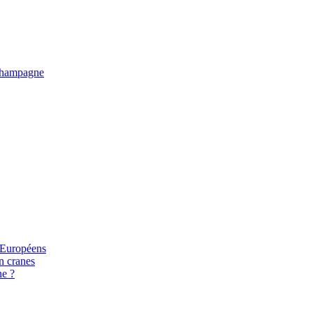
e Champagne
s Européens
n cranes
ne ?