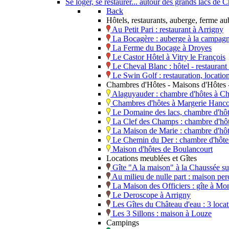
Se loger, se restaurer... autour des grands lacs d
Back
Hôtels, restaurants, auberge, ferme a
Au Petit Pari : restaurant à Arrigny
La Bocagère : auberge à la campagn
La Ferme du Bocage à Droyes
Le Castor Hôtel à Vitry le François
Le Cheval Blanc : hôtel - restaura
Le Swin Golf : restauration, locati
Chambres d'Hôtes - Maisons d'Hôtes -
Alaguyauder : chambre d'hôtes à Ch
Chambres d'hôtes à Margerie Hanco
Le Domaine des lacs, chambre d'hô
La Clef des Champs : chambre d'hôt
La Maison de Marie : chambre d'hô
Le Chemin du Der : chambre d'hôtes,
Maison d'hôtes de Boulancourt
Locations meublées et Gîtes
Gîte "A la maison" à la Chaussée s
Au milieu de nulle part : maison perc
La Maison des Officiers : gîte à Mo
Le Deroscope à Arrigny
Les Gîtes du Château d'eau : 3 loca
Les 3 Sillons : maison à Louze
Campings