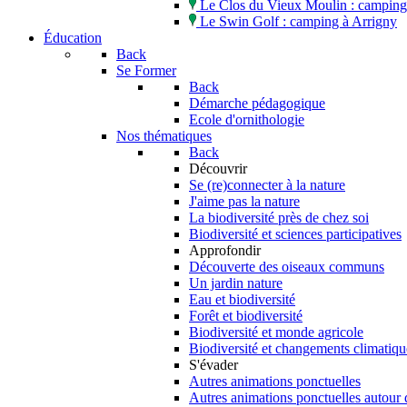
Le Clos du Vieux Moulin : camping 
Le Swin Golf : camping à Arrigny
Éducation
Back
Se Former
Back
Démarche pédagogique
Ecole d'ornithologie
Nos thématiques
Back
Découvrir
Se (re)connecter à la nature
J'aime pas la nature
La biodiversité près de chez soi
Biodiversité et sciences participatives
Approfondir
Découverte des oiseaux communs
Un jardin nature
Eau et biodiversité
Forêt et biodiversité
Biodiversité et monde agricole
Biodiversité et changements climatiqu
S'évader
Autres animations ponctuelles
Autres animations ponctuelles autour 