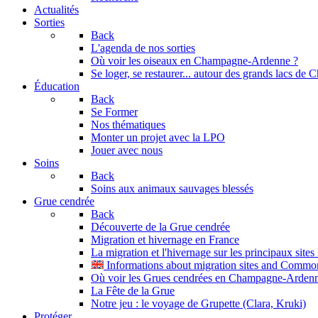
Actualités
Sorties
Back
L'agenda de nos sorties
Où voir les oiseaux en Champagne-Ardenne ?
Se loger, se restaurer... autour des grands lacs d
Éducation
Back
Se Former
Nos thématiques
Monter un projet avec la LPO
Jouer avec nous
Soins
Back
Soins aux animaux sauvages blessés
Grue cendrée
Back
Découverte de la Grue cendrée
Migration et hivernage en France
La migration et l'hivernage sur les principaux site
Informations about migration sites and Commo
Où voir les Grues cendrées en Champagne-Arden
La Fête de la Grue
Notre jeu : le voyage de Grupette (Clara, Kruki)
Protéger