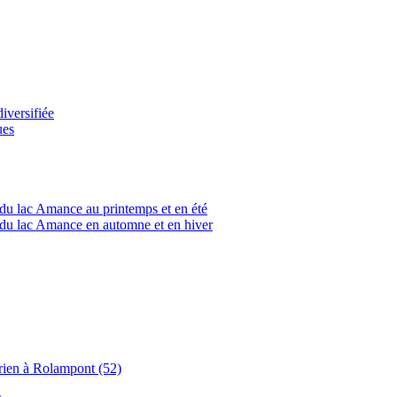
versifiée
ues
du lac Amance au printemps et en été
du lac Amance en automne et en hiver
rien à Rolampont (52)