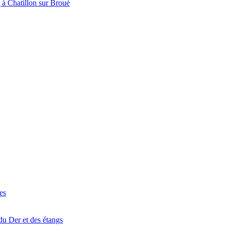
à Chatillon sur Broué
es
du Der et des étangs