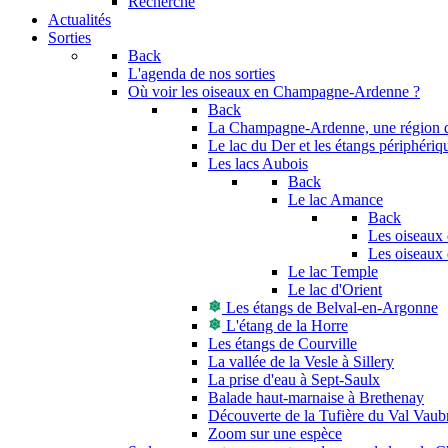
Recherche
Actualités
Sorties
Back
L'agenda de nos sorties
Où voir les oiseaux en Champagne-Ardenne ?
Back
La Champagne-Ardenne, une région di
Le lac du Der et les étangs périphériq
Les lacs Aubois
Back
Le lac Amance
Back
Les oiseaux 
Les oiseaux 
Le lac Temple
Le lac d'Orient
Les étangs de Belval-en-Argonne
L'étang de la Horre
Les étangs de Courville
La vallée de la Vesle à Sillery
La prise d'eau à Sept-Saulx
Balade haut-marnaise à Brethenay
Découverte de la Tufière du Val Vaub
Zoom sur une espèce