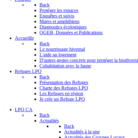
Back
Protéger les espaces
Enquêtes et suivis
Mares et amphibiens
Diagnostics écologiques
OGEB, Données et Publications
Accueillir
Back
Le nourrissage hivernal
L'aide au logement
D'autres gestes concrets pour protéger la biodiversi
Cohabitation avec la faune
Refuges LPO
Back
Présentation des Refuges
Charte des Refuges LPO
Les Refuges en région
Je crée un Refuge LPO
LPO CA
Back
Actualités
Back
Actualités à la une
Actualités des Groupes Locaux