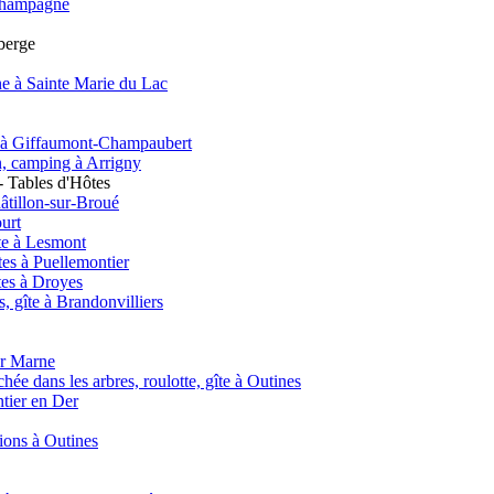
e Champagne
uberge
e à Sainte Marie du Lac
nt à Giffaumont-Champaubert
on, camping à Arrigny
 Tables d'Hôtes
âtillon-sur-Broué
urt
te à Lesmont
es à Puellemontier
tes à Droyes
 gîte à Brandonvilliers
ur Marne
hée dans les arbres, roulotte, gîte à Outines
ntier en Der
tions à Outines