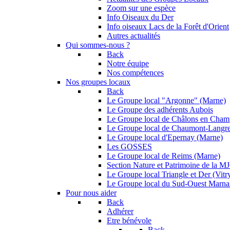
Zoom sur une espèce
Info Oiseaux du Der
Info oiseaux Lacs de la Forêt d'Orient
Autres actualités
Qui sommes-nous ?
Back
Notre équipe
Nos compétences
Nos groupes locaux
Back
Le Groupe local "Argonne" (Marne)
Le Groupe des adhérents Aubois
Le Groupe local de Châlons en Cha
Le Groupe local de Chaumont-Langr
Le Groupe local d'Epernay (Marne)
Les GOSSES
Le Groupe local de Reims (Marne)
Section Nature et Patrimoine de la 
Le Groupe local Triangle et Der (Vitry
Le Groupe local du Sud-Ouest Marna
Pour nous aider
Back
Adhérer
Etre bénévole
Back