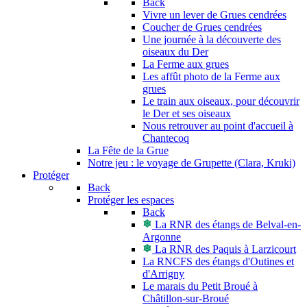
Back
Vivre un lever de Grues cendrées
Coucher de Grues cendrées
Une journée à la découverte des
oiseaux du Der
La Ferme aux grues
Les affût photo de la Ferme aux
grues
Le train aux oiseaux, pour découvrir
le Der et ses oiseaux
Nous retrouver au point d'accueil à
Chantecoq
La Fête de la Grue
Notre jeu : le voyage de Grupette (Clara, Kruki)
Protéger
Back
Protéger les espaces
Back
La RNR des étangs de Belval-en-
Argonne
La RNR des Paquis à Larzicourt
La RNCFS des étangs d'Outines et
d'Arrigny
Le marais du Petit Broué à
Châtillon-sur-Broué