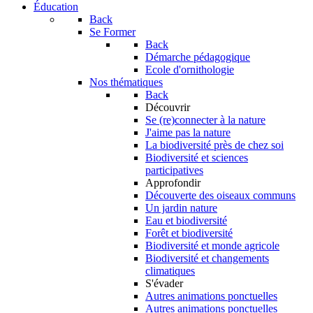
Éducation
Back
Se Former
Back
Démarche pédagogique
Ecole d'ornithologie
Nos thématiques
Back
Découvrir
Se (re)connecter à la nature
J'aime pas la nature
La biodiversité près de chez soi
Biodiversité et sciences
participatives
Approfondir
Découverte des oiseaux communs
Un jardin nature
Eau et biodiversité
Forêt et biodiversité
Biodiversité et monde agricole
Biodiversité et changements
climatiques
S'évader
Autres animations ponctuelles
Autres animations ponctuelles