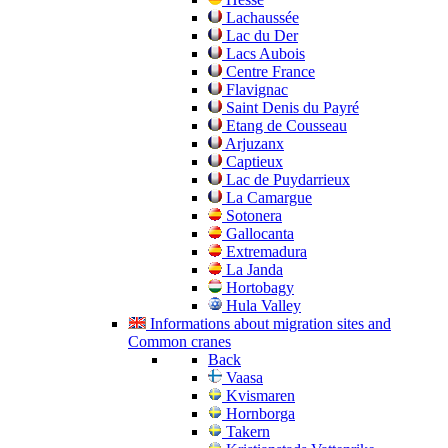
Lachaussée
Lac du Der
Lacs Aubois
Centre France
Flavignac
Saint Denis du Payré
Etang de Cousseau
Arjuzanx
Captieux
Lac de Puydarrieux
La Camargue
Sotonera
Gallocanta
Extremadura
La Janda
Hortobagy
Hula Valley
Informations about migration sites and
Common cranes
Back
Vaasa
Kvismaren
Hornborga
Takern