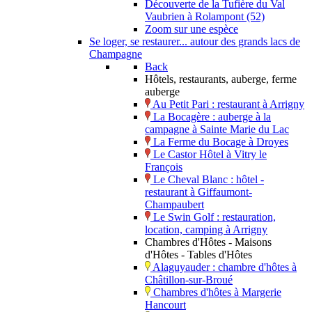
Découverte de la Tufière du Val
Vaubrien à Rolampont (52)
Zoom sur une espèce
Se loger, se restaurer... autour des grands lacs de
Champagne
Back
Hôtels, restaurants, auberge, ferme
auberge
Au Petit Pari : restaurant à Arrigny
La Bocagère : auberge à la
campagne à Sainte Marie du Lac
La Ferme du Bocage à Droyes
Le Castor Hôtel à Vitry le
François
Le Cheval Blanc : hôtel -
restaurant à Giffaumont-
Champaubert
Le Swin Golf : restauration,
location, camping à Arrigny
Chambres d'Hôtes - Maisons
d'Hôtes - Tables d'Hôtes
Alaguyauder : chambre d'hôtes à
Châtillon-sur-Broué
Chambres d'hôtes à Margerie
Hancourt