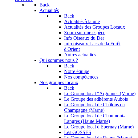
Back
Actualités
Back
Actualités à la une
Actualités des Groupes Locaux
Zoom sur une espèce
Info Oiseaux du Der
Info oiseaux Lacs de la Forêt
d'Orient
Autres actualités
Qui sommes-nous ?
Back
Notre équipe
Nos compétences
Nos groupes locaux
Back
Le Groupe local "Argonne" (Marne)
Le Groupe des adhérents Aubois
Le Groupe local de Châlons en
Champagne (Marne)
Le Groupe local de Chaumont-
Langres (Haute-Marne)
Le Groupe local d'Epernay (Marne)
Les GOSSES
Le Groupe local de Reims (Marne)