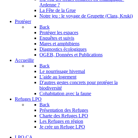
Ardenne ?
La Fête de la Grue
Notre jeu : le voyage de Grupette (Clara, Kruki)
Protéger
Back
Protéger les espaces
Enquêtes et suivis
Mares et amphibiens
Diagnostics écologiques
OGEB, Données et Publications
Accueillir
Back
Le nourrissage hivernal
L'aide au logement
D'autres gestes concrets pour protéger la
biodiversité
Cohabitation avec la faune
Refuges LPO
Back
Présentation des Refuges
Charte des Refuges LPO
Les Refuges en région
Je crée un Refuge LPO
LPO CA