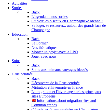
Actualités
Sorties
Back
L'agenda de nos sorties
Où voir les oiseaux en Champagne-Ardenne ?
Se loger, se restaurer... autour des grands lacs de
Champagne
Éducation
Back
Se Former
Nos thématiques
Monter un projet avec la LPO
Jouer avec nous
Soins
Back
Soins aux animaux sauvages blessés
Grue cendrée
Back
Découverte de la Grue cendrée
Migration et hivernage en France
La migration et l'hivernage sur les principaux
sites Européens
Informations about migration sites and
Common cranes
Où voir les Grues cendrées en Champagne-