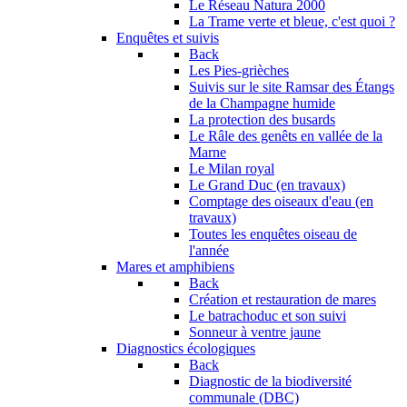
Le Réseau Natura 2000
La Trame verte et bleue, c'est quoi ?
Enquêtes et suivis
Back
Les Pies-grièches
Suivis sur le site Ramsar des Étangs
de la Champagne humide
La protection des busards
Le Râle des genêts en vallée de la
Marne
Le Milan royal
Le Grand Duc (en travaux)
Comptage des oiseaux d'eau (en
travaux)
Toutes les enquêtes oiseau de
l'année
Mares et amphibiens
Back
Création et restauration de mares
Le batrachoduc et son suivi
Sonneur à ventre jaune
Diagnostics écologiques
Back
Diagnostic de la biodiversité
communale (DBC)