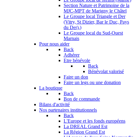
Section Nature et Patrimoine de la
MJC-MPT de Marigny le Châtel
Le Groupe local Triangle et Der
(Vitry, St Dizier, Bar le Duc, Pays
du Der).)
Le Groupe local du Sud-Ouest
Marnais
Pour nous aider
Back
Adhérer
Etre bénévole
Back
Bénévolat valorisé
Faire un don
Faire un legs ou une donation
La boutique
Back
Bon de commande
Bilans d'activité
Nos partenaires institutionnels
Back
L'Europe et les fonds européens
La DREAL Grand Est
La Région Grand Est