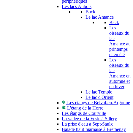
périphériques
Les lacs Aubois
Back
Le lac Amance
Back
Les
oiseaux du
lac
Amance au
printemps
et en été
Les
oiseaux du
lac
Amance en
automne et
en hiver
Le lac Temple
Le lac d'Orient
Les étangs de Belval-en-Argonne
L'étang de la Horre
Les étangs de Courville
La vallée de la Vesle à Sillery
La prise d'eau à Sept-Saulx
Balade haut-marnaise à Brethenay