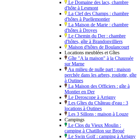
Le Domaine des lacs, chambre
d'hôte à Lesmont
La Clef des Champs : chambre
d'hôtes à Puellemontier
La Maison de Marie : chambre
d'hôtes à Droyes
Le Chemin du Der : chambre
d'hôtes, gîte à Brandonvilliers
Maison d'hôtes de Boulancourt
Locations meublées et Gîtes
Gîte "A la maison" à la Chaussée
sur Marne
Au milieu de nulle part : maison
perchée dans les arbres, roulotte, gîte
à Outines
La Maison des Officiers : gîte à
Montier en Der
Le Deroscope à Arrigny
Les Gîtes du Château d'eau : 3
locations à Outines
Les 3 Sillons : maison à Louze
Campings
Le Clos du Vieux Moulin :
camping à Chatillon sur Broué
Le Swin Golf : camping à Arrigny