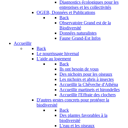
Diagnostics écologiques pour les
entreprises et les collectivités
OGEB, Données et Publications
Back
Observatoire Grand est de la
Biodiversité
Données naturalistes
Faune Grand-Est Infos
Accueillir
Back
Le nourrissage hivernal
L'aide au logement
Back
Ils ont besoin de vous
Des nichoirs pour les oiseaux
Les nichoirs et abris à insectes
Accueillir la Chêveche d'Athéna
Accueillir martinets et hirondelles
Accueillir l'Effraie des clochers
D'autres gestes concrets pour protéger la
biodiversité
Back
Des plantes favorables à la
biodiversité
L'eau et les oiseaux