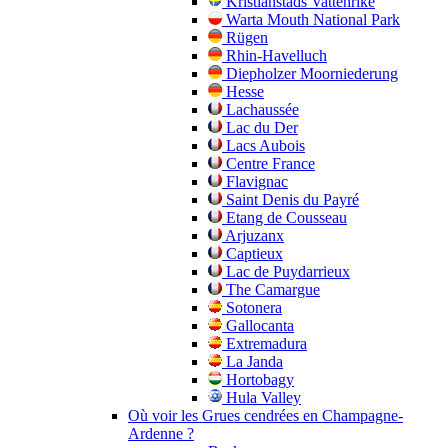
Kristianstads Vattenrike
Warta Mouth National Park
Rügen
Rhin-Havelluch
Diepholzer Moorniederung
Hesse
Lachaussée
Lac du Der
Lacs Aubois
Centre France
Flavignac
Saint Denis du Payré
Etang de Cousseau
Arjuzanx
Captieux
Lac de Puydarrieux
The Camargue
Sotonera
Gallocanta
Extremadura
La Janda
Hortobagy
Hula Valley
Où voir les Grues cendrées en Champagne-
Ardenne ?