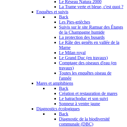
Le Réseau Natura 2000
La Trame verte et bleue, c'est quoi ?
Enquêtes et suivis
Back
Les Pies-grièches
Suivis sur le site Ramsar des Étangs
de la Champagne humide
La protection des busards
Le Râle des genêts en vallée de la
Marne
Le Milan royal
Le Grand Duc (en travaux)
Comptage des oiseaux d'eau (en
travaux)
Toutes les enquêtes oiseau de
l'année
Mares et amphibiens
Back
Création et restauration de mares
Le batrachoduc et son suivi
Sonneur à ventre jaune
Diagnostics écologiques
Back
Diagnostic de la biodiversité
communale (DBC)