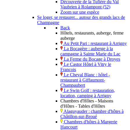
Découverte de la Tufière du Val
Vaubrien à Rolampont (52)
Zoom sur une espèce
Se loger, se restaurer... autour des grands lacs de
Champagne
Back
Hôtels, restaurants, auberge, ferme
auberge
Au Petit Pari : restaurant à Arrigny
La Bocagère : auberge à la
campagne à Sainte Marie du Lac
La Ferme du Bocage à Droyes
Le Castor Hôtel à Vitry le
François
Le Cheval Blanc : hôtel -
restaurant à Giffaumont-
Champaubert
Le Swin Golf : restauration,
location, camping à Arrigny
Chambres d'Hôtes - Maisons
d'Hôtes - Tables d'Hôtes
Alaguyauder : chambre d'hôtes à
Châtillon-sur-Broué
Chambres d'hôtes à Margerie
Hancourt