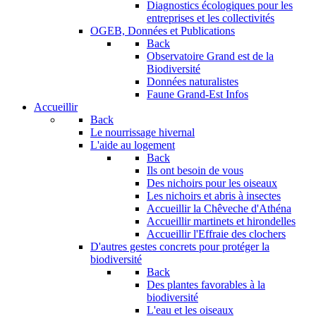
Diagnostics écologiques pour les
entreprises et les collectivités
OGEB, Données et Publications
Back
Observatoire Grand est de la
Biodiversité
Données naturalistes
Faune Grand-Est Infos
Accueillir
Back
Le nourrissage hivernal
L'aide au logement
Back
Ils ont besoin de vous
Des nichoirs pour les oiseaux
Les nichoirs et abris à insectes
Accueillir la Chêveche d'Athéna
Accueillir martinets et hirondelles
Accueillir l'Effraie des clochers
D'autres gestes concrets pour protéger la
biodiversité
Back
Des plantes favorables à la
biodiversité
L'eau et les oiseaux