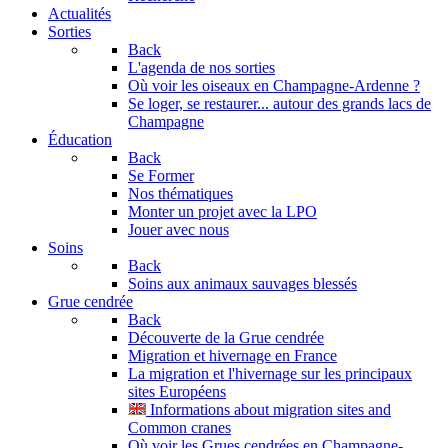
Actualités
Sorties
Back
L'agenda de nos sorties
Où voir les oiseaux en Champagne-Ardenne ?
Se loger, se restaurer... autour des grands lacs de
Champagne
Éducation
Back
Se Former
Nos thématiques
Monter un projet avec la LPO
Jouer avec nous
Soins
Back
Soins aux animaux sauvages blessés
Grue cendrée
Back
Découverte de la Grue cendrée
Migration et hivernage en France
La migration et l'hivernage sur les principaux
sites Européens
Informations about migration sites and
Common cranes
Où voir les Grues cendrées en Champagne-