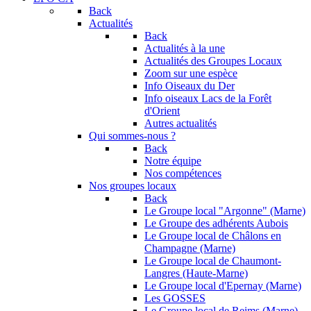
Back
Actualités
Back
Actualités à la une
Actualités des Groupes Locaux
Zoom sur une espèce
Info Oiseaux du Der
Info oiseaux Lacs de la Forêt
d'Orient
Autres actualités
Qui sommes-nous ?
Back
Notre équipe
Nos compétences
Nos groupes locaux
Back
Le Groupe local "Argonne" (Marne)
Le Groupe des adhérents Aubois
Le Groupe local de Châlons en
Champagne (Marne)
Le Groupe local de Chaumont-
Langres (Haute-Marne)
Le Groupe local d'Epernay (Marne)
Les GOSSES
Le Groupe local de Reims (Marne)