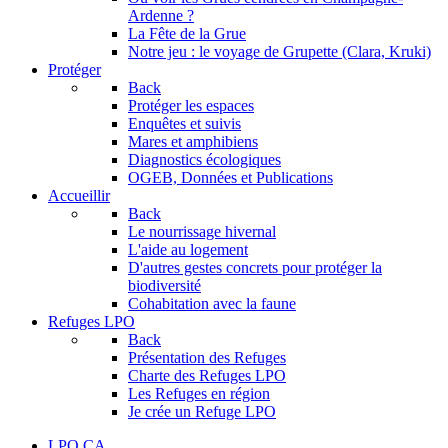
Ardenne ?
La Fête de la Grue
Notre jeu : le voyage de Grupette (Clara, Kruki)
Protéger
Back
Protéger les espaces
Enquêtes et suivis
Mares et amphibiens
Diagnostics écologiques
OGEB, Données et Publications
Accueillir
Back
Le nourrissage hivernal
L'aide au logement
D'autres gestes concrets pour protéger la
biodiversité
Cohabitation avec la faune
Refuges LPO
Back
Présentation des Refuges
Charte des Refuges LPO
Les Refuges en région
Je crée un Refuge LPO
LPO CA