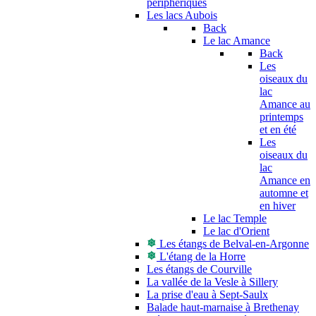
périphériques
Les lacs Aubois
Back
Le lac Amance
Back
Les
oiseaux du
lac
Amance au
printemps
et en été
Les
oiseaux du
lac
Amance en
automne et
en hiver
Le lac Temple
Le lac d'Orient
Les étangs de Belval-en-Argonne
L'étang de la Horre
Les étangs de Courville
La vallée de la Vesle à Sillery
La prise d'eau à Sept-Saulx
Balade haut-marnaise à Brethenay