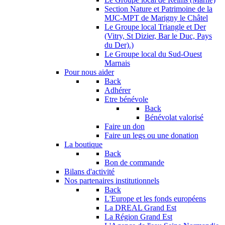
Section Nature et Patrimoine de la
MJC-MPT de Marigny le Châtel
Le Groupe local Triangle et Der
(Vitry, St Dizier, Bar le Duc, Pays
du Der).)
Le Groupe local du Sud-Ouest
Marnais
Pour nous aider
Back
Adhérer
Etre bénévole
Back
Bénévolat valorisé
Faire un don
Faire un legs ou une donation
La boutique
Back
Bon de commande
Bilans d'activité
Nos partenaires institutionnels
Back
L'Europe et les fonds européens
La DREAL Grand Est
La Région Grand Est