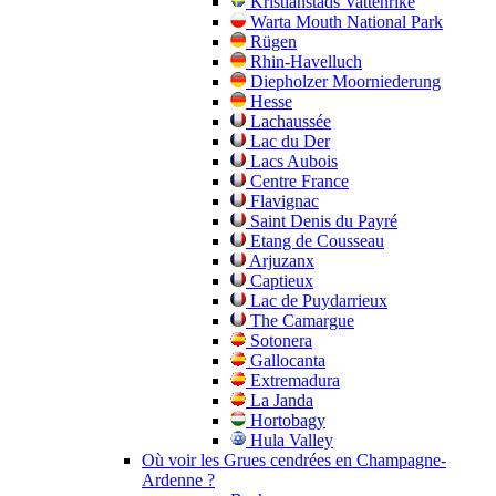
Kristianstads Vattenrike
Warta Mouth National Park
Rügen
Rhin-Havelluch
Diepholzer Moorniederung
Hesse
Lachaussée
Lac du Der
Lacs Aubois
Centre France
Flavignac
Saint Denis du Payré
Etang de Cousseau
Arjuzanx
Captieux
Lac de Puydarrieux
The Camargue
Sotonera
Gallocanta
Extremadura
La Janda
Hortobagy
Hula Valley
Où voir les Grues cendrées en Champagne-
Ardenne ?