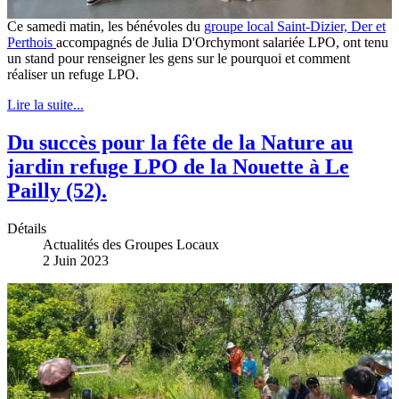
Ce samedi matin, les bénévoles du
groupe local Saint-Dizier, Der et
Perthois
accompagnés de Julia D'Orchymont salariée LPO, ont tenu
un stand pour renseigner les gens sur le pourquoi et comment
réaliser un refuge LPO.
Lire la suite...
Du succès pour la fête de la Nature au
jardin refuge LPO de la Nouette à Le
Pailly (52).
Détails
Actualités des Groupes Locaux
2 Juin 2023