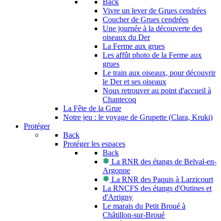
Back
Vivre un lever de Grues cendrées
Coucher de Grues cendrées
Une journée à la découverte des
oiseaux du Der
La Ferme aux grues
Les affût photo de la Ferme aux
grues
Le train aux oiseaux, pour découvrir
le Der et ses oiseaux
Nous retrouver au point d'accueil à
Chantecoq
La Fête de la Grue
Notre jeu : le voyage de Grupette (Clara, Kruki)
Protéger
Back
Protéger les espaces
Back
La RNR des étangs de Belval-en-
Argonne
La RNR des Paquis à Larzicourt
La RNCFS des étangs d'Outines et
d'Arrigny
Le marais du Petit Broué à
Châtillon-sur-Broué