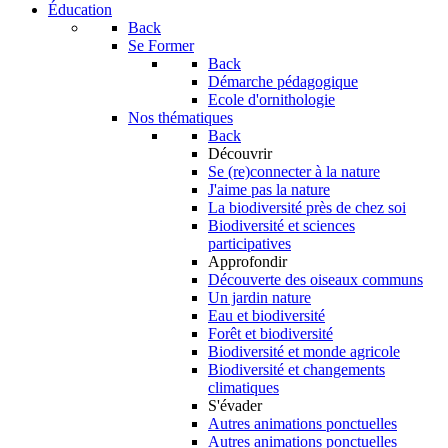
Éducation
Back
Se Former
Back
Démarche pédagogique
Ecole d'ornithologie
Nos thématiques
Back
Découvrir
Se (re)connecter à la nature
J'aime pas la nature
La biodiversité près de chez soi
Biodiversité et sciences
participatives
Approfondir
Découverte des oiseaux communs
Un jardin nature
Eau et biodiversité
Forêt et biodiversité
Biodiversité et monde agricole
Biodiversité et changements
climatiques
S'évader
Autres animations ponctuelles
Autres animations ponctuelles